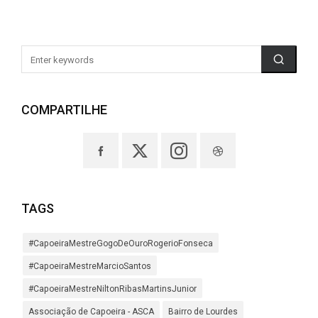
COMPARTILHE
TAGS
#CapoeiraMestreGogoDeOuroRogerioFonseca
#CapoeiraMestreMarcioSantos
#CapoeiraMestreNiltonRibasMartinsJunior
Associação de Capoeira - ASCA
Bairro de Lourdes