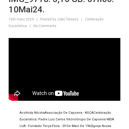
10Mai24.
16th maio 2024
Posted by
João Teixeira
Celebração
Eucarística
No Comments
Acolhida Nilcéia
Associação De Capoeira - ASCA
Celebração
Eucarística: Padre Luiz Carlos Vitório
Grupo De Capoeira MEIA
LUA - Fundado Terça-Feira - 29 De Maio De 1962
Igreja Nossa