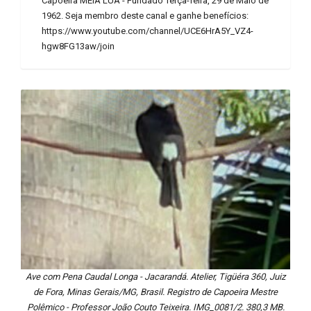
Capoeira MEIA LUA - Fundado Terça-feira, 29 de Maio de
1962. Seja membro deste canal e ganhe benefícios:
https://www.youtube.com/channel/UCE6HrA5Y_VZ4-
hgw8FG13aw/join
Ave com Pena Caudal Longa - Jacarandá. Atelier, Tigüéra 360, Juiz
de Fora, Minas Gerais/MG, Brasil. Registro de Capoeira Mestre
Polêmico - Professor João Couto Teixeira. IMG_0081/2. 380,3 MB.