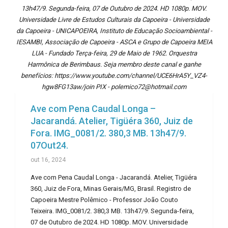
13h47/9. Segunda-feira, 07 de Outubro de 2024. HD 1080p. MOV.
Universidade Livre de Estudos Culturais da Capoeira - Universidade
da Capoeira - UNICAPOEIRA, Instituto de Educação Socioambiental -
IESAMBI, Associação de Capoeira - ASCA e Grupo de Capoeira MEIA
LUA - Fundado Terça-feira, 29 de Maio de 1962. Orquestra
Harmônica de Berimbaus. Seja membro deste canal e ganhe
benefícios: https://www.youtube.com/channel/UCE6HrA5Y_VZ4-
hgw8FG13aw/join PIX - polemico72@hotmail.com
Ave com Pena Caudal Longa –
Jacarandá. Atelier, Tigüéra 360, Juiz de
Fora. IMG_0081/2. 380,3 MB. 13h47/9.
07Out24.
out 16, 2024
Ave com Pena Caudal Longa - Jacarandá. Atelier, Tigüéra
360, Juiz de Fora, Minas Gerais/MG, Brasil. Registro de
Capoeira Mestre Polêmico - Professor João Couto
Teixeira. IMG_0081/2. 380,3 MB. 13h47/9. Segunda-feira,
07 de Outubro de 2024. HD 1080p. MOV. Universidade