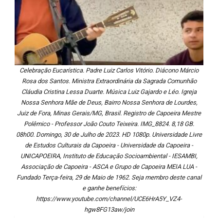
Celebração Eucarística. Padre Luiz Carlos Vitório. Diácono Márcio
Rosa dos Santos. Ministra Extraordinária da Sagrada Comunhão
Cláudia Cristina Lessa Duarte. Música Luiz Gajardo e Léo. Igreja
Nossa Senhora Mãe de Deus, Bairro Nossa Senhora de Lourdes,
Juiz de Fora, Minas Gerais/MG, Brasil. Registro de Capoeira Mestre
Polêmico - Professor João Couto Teixeira. IMG_8824. 8,18 GB.
08h00. Domingo, 30 de Julho de 2023. HD 1080p. Universidade Livre
de Estudos Culturais da Capoeira - Universidade da Capoeira -
UNICAPOEIRA, Instituto de Educação Socioambiental - IESAMBI,
Associação de Capoeira - ASCA e Grupo de Capoeira MEIA LUA -
Fundado Terça-feira, 29 de Maio de 1962. Seja membro deste canal
e ganhe benefícios:
https://www.youtube.com/channel/UCE6HrA5Y_VZ4-
hgw8FG13aw/join