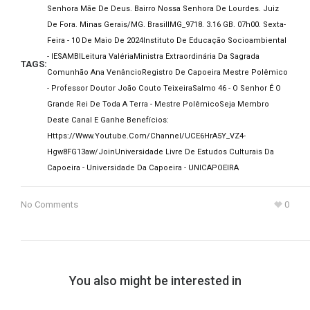
Senhora Mãe De Deus. Bairro Nossa Senhora De Lourdes. Juiz
De Fora. Minas Gerais/MG. Brasil
IMG_9718. 3.16 GB. 07h00. Sexta-
Feira - 10 De Maio De 2024
Instituto De Educação Socioambiental
- IESAMBI
Leitura Valéria
Ministra Extraordinária Da Sagrada
TAGS:
Comunhão Ana Venâncio
Registro De Capoeira Mestre Polêmico
- Professor Doutor João Couto Teixeira
Salmo 46 - O Senhor É O
Grande Rei De Toda A Terra - Mestre Polêmico
Seja Membro
Deste Canal E Ganhe Benefícios:
Https://www.youtube.com/channel/UCE6HrA5Y_VZ4-
Hgw8FG13aw/join
Universidade Livre De Estudos Culturais Da
Capoeira - Universidade Da Capoeira - UNICAPOEIRA
No Comments
0
You also might be interested in