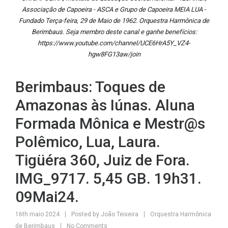
Associação de Capoeira - ASCA e Grupo de Capoeira MEIA LUA -
Fundado Terça-feira, 29 de Maio de 1962. Orquestra Harmônica de
Berimbaus. Seja membro deste canal e ganhe benefícios:
https://www.youtube.com/channel/UCE6HrA5Y_VZ4-
hgw8FG13aw/join
Berimbaus: Toques de
Amazonas às Iúnas. Aluna
Formada Mônica e Mestr@s
Polêmico, Lua, Laura.
Tigüéra 360, Juiz de Fora.
IMG_9717. 5,45 GB. 19h31.
09Mai24.
16th maio 2024
Posted by
João Teixeira
Orquestra Harmônica
de Berimbaus
No Comments