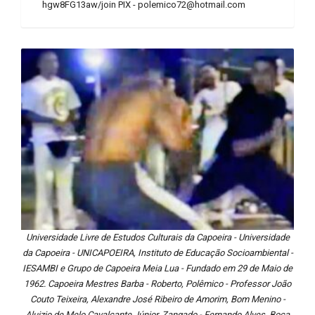
hgw8FG13aw/join PIX - polemico72@hotmail.com
Universidade Livre de Estudos Culturais da Capoeira - Universidade
da Capoeira - UNICAPOEIRA, Instituto de Educação Socioambiental -
IESAMBI e Grupo de Capoeira Meia Lua - Fundado em 29 de Maio de
1962. Capoeira Mestres Barba - Roberto, Polêmico - Professor João
Couto Teixeira, Alexandre José Ribeiro de Amorim, Bom Menino -
Aluizio de Melo Cavalcante Júnior, Zangado - Fernando Alves, Boca