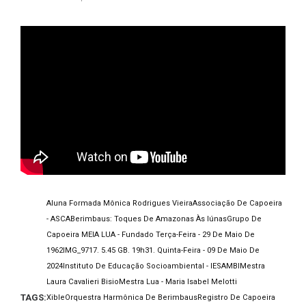
Aluna Formada Mônica Rodrigues Vieira
Associação De Capoeira
- ASCA
Berimbaus: Toques De Amazonas Às Iúnas
Grupo De
Capoeira MEIA LUA - Fundado Terça-Feira - 29 De Maio De
1962
IMG_9717. 5.45 GB. 19h31. Quinta-Feira - 09 De Maio De
2024
Instituto De Educação Socioambiental - IESAMBI
Mestra
Laura Cavalieri Bisio
Mestra Lua - Maria Isabel Melotti
TAGS:
Xible
Orquestra Harmônica De Berimbaus
Registro De Capoeira