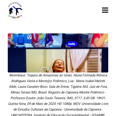
Berimbaus: Toques de Amazonas às Iúnas. Aluna Formada Mônica
Rodrigues Vieira e Mestr@s Polêmico, Lua - Maria Isabel Melotti
Xible, Laura Cavalieri Bisio. Sala de Entrar, Tigüéra 360, Juiz de Fora,
Minas Gerais/MG, Brasil. Registro de Capoeira Mestre Polêmico -
Professor Doutor João Couto Teixeira. IMG_9717. 5,45 GB. 19h31.
Quinta-feira, 09 de Maio de 2024. HD 1080p. MOV. Universidade Livre
de Estudos Culturais da Capoeira - Universidade da Capoeira -
UNICAPOEIRA, Instituto de Educação Socioambiental - IESAMBI,