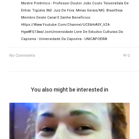
Mestre Polêmico - Professor Doutor João Couto Teixeira
Sala De
Entrar. Tigüéra 360. Juiz De Fora. Minas Gerais/MG. Brasil
Seja
Membro Deste Canal E Ganhe Benefícios:
Https://www.youtube.com/channel/UCE6HrA5Y_VZ4-
Hgw8FG13aw/join
Universidade Livre De Estudos Culturais Da
Capoeira - Universidade Da Capoeira - UNICAPOEIRA
No Comments
0
You also might be interested in