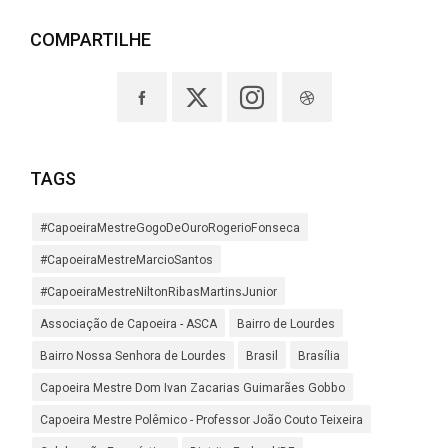
COMPARTILHE
TAGS
#CapoeiraMestreGogoDeOuroRogerioFonseca
#CapoeiraMestreMarcioSantos
#CapoeiraMestreNiltonRibasMartinsJunior
Associação de Capoeira - ASCA
Bairro de Lourdes
Bairro Nossa Senhora de Lourdes
Brasil
Brasília
Capoeira Mestre Dom Ivan Zacarias Guimarães Gobbo
Capoeira Mestre Polêmico - Professor João Couto Teixeira