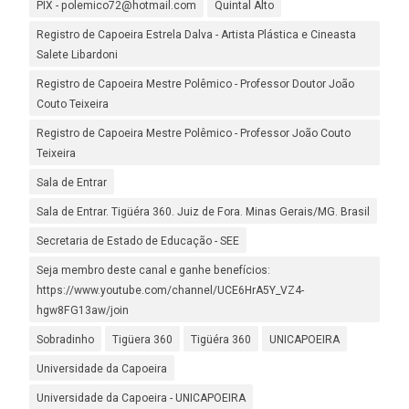
PIX - polemico72@hotmail.com
Quintal Alto
Registro de Capoeira Estrela Dalva - Artista Plástica e Cineasta
Salete Libardoni
Registro de Capoeira Mestre Polêmico - Professor Doutor João
Couto Teixeira
Registro de Capoeira Mestre Polêmico - Professor João Couto
Teixeira
Sala de Entrar
Sala de Entrar. Tigüéra 360. Juiz de Fora. Minas Gerais/MG. Brasil
Secretaria de Estado de Educação - SEE
Seja membro deste canal e ganhe benefícios:
https://www.youtube.com/channel/UCE6HrA5Y_VZ4-
hgw8FG13aw/join
Sobradinho
Tigüera 360
Tigüéra 360
UNICAPOEIRA
Universidade da Capoeira
Universidade da Capoeira - UNICAPOEIRA