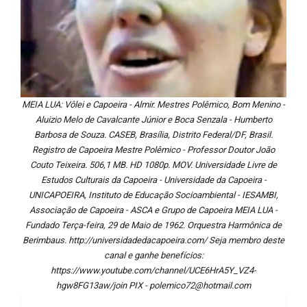
MEIA LUA: Vôlei e Capoeira - Almir. Mestres Polêmico, Bom Menino -
Aluizio Melo de Cavalcante Júnior e Boca Senzala - Humberto
Barbosa de Souza. CASEB, Brasília, Distrito Federal/DF, Brasil.
Registro de Capoeira Mestre Polêmico - Professor Doutor João
Couto Teixeira. 506,1 MB. HD 1080p. MOV. Universidade Livre de
Estudos Culturais da Capoeira - Universidade da Capoeira -
UNICAPOEIRA, Instituto de Educação Socioambiental - IESAMBI,
Associação de Capoeira - ASCA e Grupo de Capoeira MEIA LUA -
Fundado Terça-feira, 29 de Maio de 1962. Orquestra Harmônica de
Berimbaus. http://universidadedacapoeira.com/ Seja membro deste
canal e ganhe benefícios:
https://www.youtube.com/channel/UCE6HrA5Y_VZ4-
hgw8FG13aw/join PIX - polemico72@hotmail.com