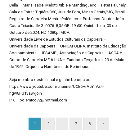
Bella – Maria Isabel Melotti Xible e Mandingueiro – Peter Faluhelyi.
Sala de Entrar, Tigüéra 360, Juiz de Fora, Minas Gerais/MG, Brasil.
Registro de Capoeira Mestre Polêmico – Professor Doutor João
Couto Teixeira. IMG_0076. 8,35 GB. 19h30. Quinta-feira, 03 de
Outubro de 2024. HD 1080p. MOV.
Universidade Livre de Estudos Culturais da Capoeira –
Universidade da Capoeira – UNICAPOEIRA, Instituto de Educação
Socioambiental – IESAMBI, Associação de Capoeira – ASCA e
Grupo de Capoeira MEIA LUA – Fundado Terça-feira, 29 de Maio
de 1962. Orquestra Harmônica de Berimbaus.
Seja membro deste canal e ganhe benefícios:
https://www.youtube.com/channel/UCE6HrA5Y_VZ4-
hgw8FG13aw/join
PIX – polemico72@hotmail.com
1
2
…
7
8