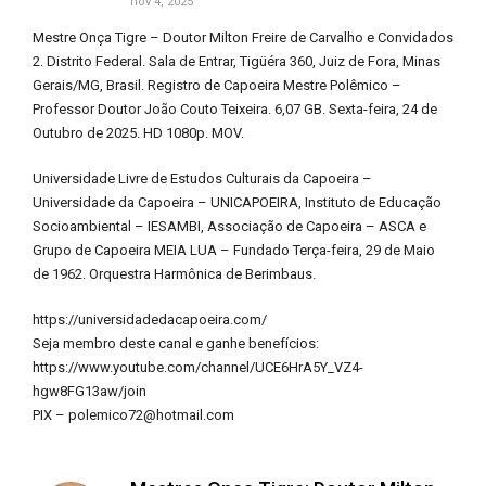
nov 4, 2025
Mestre Onça Tigre – Doutor Milton Freire de Carvalho e Convidados
2. Distrito Federal. Sala de Entrar, Tigüéra 360, Juiz de Fora, Minas
Gerais/MG, Brasil. Registro de Capoeira Mestre Polêmico –
Professor Doutor João Couto Teixeira. 6,07 GB. Sexta-feira, 24 de
Outubro de 2025. HD 1080p. MOV.
Universidade Livre de Estudos Culturais da Capoeira –
Universidade da Capoeira – UNICAPOEIRA, Instituto de Educação
Socioambiental – IESAMBI, Associação de Capoeira – ASCA e
Grupo de Capoeira MEIA LUA – Fundado Terça-feira, 29 de Maio
de 1962. Orquestra Harmônica de Berimbaus.
https://universidadedacapoeira.com/
Seja membro deste canal e ganhe benefícios:
https://www.youtube.com/channel/UCE6HrA5Y_VZ4-
hgw8FG13aw/join
PIX – polemico72@hotmail.com