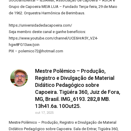
Socioambiental – IESAMBI, Associação de Capoeira – ASCA e
Grupo de Capoeira MEIA LUA – Fundado Terça-feira, 29 de Maio
de 1962. Orquestra Harmônica de Berimbaus.
https://universidadedacapoeira.com/
Seja membro deste canal e ganhe benefícios:
https://www.youtube.com/channel/UCE6HrA5Y_VZ4-
hgw8FG13aw/join
PIX – polemico72@hotmail.com
Mestre Polêmico – Produção,
Registro e Divulgação de Material
Didático Pedagógico sobre
Capoeira. Tigüéra 360, Juiz de Fora,
MG, Brasil. IMG_6193. 282,8 MB.
13h41.6a. 10Out25.
out 17, 2025
Mestre Polêmico – Produção, Registro e Divulgação de Material
Didático Pedagógico sobre Capoeira. Sala de Entrar, Tigüéra 360,