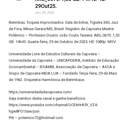
29Out25.
dez 29, 2025
Berimbau: Toques Improvisados. Sala de Entrar, Tigüéra 360, Juiz
de Fora, Minas Gerais/MG, Brasil. Registro de Capoeira Mestre
Polêmico – Professor Doutor João Couto Teixeira. IMG_0670. 1,53
GB. 14h45. Quarta-feira, 29 de Outubro de 2025. HD 1080p. MOV.
Universidade Livre de Estudos Culturais da Capoeira –
Universidade da Capoeira – UNICAPOEIRA, Instituto de Educação
Socioambiental – IESAMBI, Associação de Capoeira – ASCA e
Grupo de Capoeira MEIA LUA – Fundado Terça-feira, 29 de Maio
de 1962. Orquestra Harmônica de Berimbaus.
https://universidadedacapoeira.com/
Seja membro deste canal e ganhe benefícios:
https://www.youtube.com/channel/UCE6HrA5Y_VZ4-
hgw8FG13aw/join
PIX – polemico72@hotmail.com