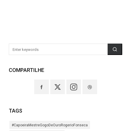
COMPARTILHE
TAGS
#CapoeiraMestreGogoDeOuroRogerioFonseca