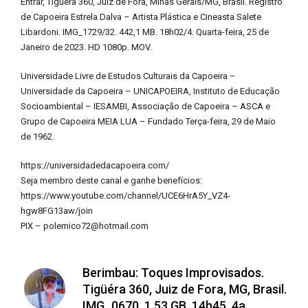
Entrar, Tigüéra 360, Juiz de Fora, Minas Gerais/MG, Brasil. Registro
de Capoeira Estrela Dalva – Artista Plástica e Cineasta Salete
Libardoni. IMG_1729/32. 442,1 MB. 18h02/4. Quarta-feira, 25 de
Janeiro de 2023. HD 1080p. MOV.
Universidade Livre de Estudos Culturais da Capoeira –
Universidade da Capoeira – UNICAPOEIRA, Instituto de Educação
Socioambiental – IESAMBI, Associação de Capoeira – ASCA e
Grupo de Capoeira MEIA LUA – Fundado Terça-feira, 29 de Maio
de 1962.
https://universidadedacapoeira.com/
Seja membro deste canal e ganhe benefícios:
https://www.youtube.com/channel/UCE6HrA5Y_VZ4-
hgw8FG13aw/join
PIX – polemico72@hotmail.com
Berimbau: Toques Improvisados.
Tigüéra 360, Juiz de Fora, MG, Brasil.
IMG_0670. 1,53 GB. 14h45. 4a.