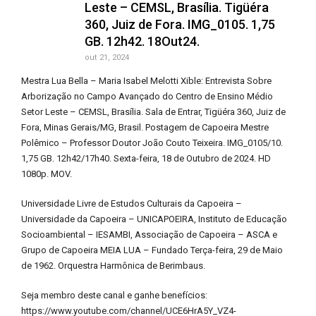
Leste – CEMSL, Brasília. Tigüéra
360, Juiz de Fora. IMG_0105. 1,75
GB. 12h42. 18Out24.
out 21, 2024
Mestra Lua Bella – Maria Isabel Melotti Xible: Entrevista Sobre
Arborização no Campo Avançado do Centro de Ensino Médio
Setor Leste – CEMSL, Brasília. Sala de Entrar, Tigüéra 360, Juiz de
Fora, Minas Gerais/MG, Brasil. Postagem de Capoeira Mestre
Polêmico – Professor Doutor João Couto Teixeira. IMG_0105/10.
1,75 GB. 12h42/17h40. Sexta-feira, 18 de Outubro de 2024. HD
1080p. MOV.
Universidade Livre de Estudos Culturais da Capoeira –
Universidade da Capoeira – UNICAPOEIRA, Instituto de Educação
Socioambiental – IESAMBI, Associação de Capoeira – ASCA e
Grupo de Capoeira MEIA LUA – Fundado Terça-feira, 29 de Maio
de 1962. Orquestra Harmônica de Berimbaus.
Seja membro deste canal e ganhe benefícios:
https://www.youtube.com/channel/UCE6HrA5Y_VZ4-