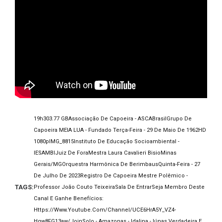
19h30
3.77 GB
Associação De Capoeira - ASCA
Brasil
Grupo De
Capoeira MEIA LUA - Fundado Terça-Feira - 29 De Maio De 1962
HD
1080p
IMG_8815
Instituto De Educação Socioambiental -
IESAMBI
Juiz De Fora
Mestra Laura Cavalieri Bisio
Minas
Gerais/MG
Orquestra Harmônica De Berimbaus
Quinta-Feira - 27
De Julho De 2023
Registro De Capoeira Mestre Polêmico -
TAGS:
Professor João Couto Teixeira
Sala De Entrar
Seja Membro Deste
Canal E Ganhe Benefícios:
Https://www.youtube.com/channel/UCE6HrA5Y_VZ4-
Hgw8FG13aw/join
Solo - Amazonas - Idalina - Iúnas Verdadeira E