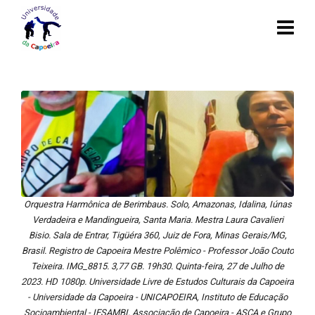
Orquestra Harmônica de Berimbaus. Solo, Amazonas, Idalina, Iúnas
Verdadeira e Mandingueira, Santa Maria. Mestra Laura Cavalieri
Bisio. Sala de Entrar, Tigüéra 360, Juiz de Fora, Minas Gerais/MG,
Brasil. Registro de Capoeira Mestre Polêmico - Professor João Couto
Teixeira. IMG_8815. 3,77 GB. 19h30. Quinta-feira, 27 de Julho de
2023. HD 1080p. Universidade Livre de Estudos Culturais da Capoeira
- Universidade da Capoeira - UNICAPOEIRA, Instituto de Educação
Socioambiental - IESAMBI, Associação de Capoeira - ASCA e Grupo