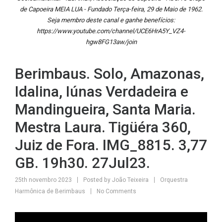
de Capoeira MEIA LUA - Fundado Terça-feira, 29 de Maio de 1962.
Seja membro deste canal e ganhe benefícios:
https://www.youtube.com/channel/UCE6HrA5Y_VZ4-
hgw8FG13aw/join
Berimbaus. Solo, Amazonas,
Idalina, Iúnas Verdadeira e
Mandingueira, Santa Maria.
Mestra Laura. Tigüéra 360,
Juiz de Fora. IMG_8815. 3,77
GB. 19h30. 27Jul23.
25th novembro 2023
Posted by
João Teixeira
Orquestra
Harmônica de Berimbaus
No Comments