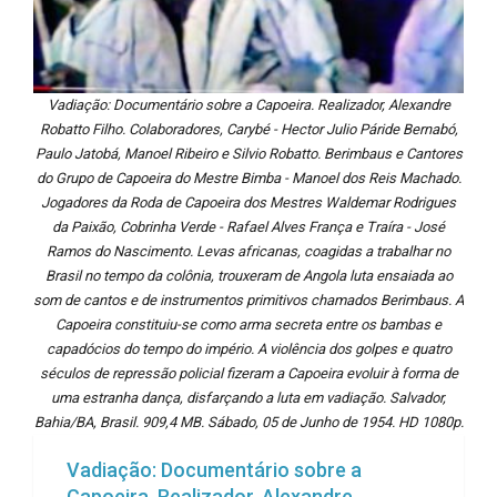
Vadiação: Documentário sobre a Capoeira. Realizador, Alexandre
Robatto Filho. Colaboradores, Carybé - Hector Julio Páride Bernabó,
Paulo Jatobá, Manoel Ribeiro e Silvio Robatto. Berimbaus e Cantores
do Grupo de Capoeira do Mestre Bimba - Manoel dos Reis Machado.
Jogadores da Roda de Capoeira dos Mestres Waldemar Rodrigues
da Paixão, Cobrinha Verde - Rafael Alves França e Traíra - José
Ramos do Nascimento. Levas africanas, coagidas a trabalhar no
Brasil no tempo da colônia, trouxeram de Angola luta ensaiada ao
som de cantos e de instrumentos primitivos chamados Berimbaus. A
Capoeira constituiu-se como arma secreta entre os bambas e
capadócios do tempo do império. A violência dos golpes e quatro
séculos de repressão policial fizeram a Capoeira evoluir à forma de
uma estranha dança, disfarçando a luta em vadiação. Salvador,
Bahia/BA, Brasil. 909,4 MB. Sábado, 05 de Junho de 1954. HD 1080p.
Vadiação: Documentário sobre a
Capoeira. Realizador, Alexandre