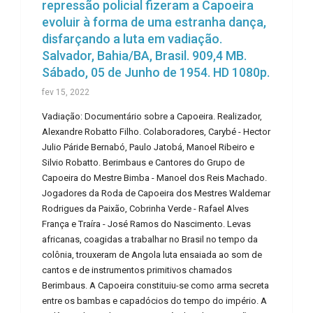
repressão policial fizeram a Capoeira
evoluir à forma de uma estranha dança,
disfarçando a luta em vadiação.
Salvador, Bahia/BA, Brasil. 909,4 MB.
Sábado, 05 de Junho de 1954. HD 1080p.
fev 15, 2022
Vadiação: Documentário sobre a Capoeira. Realizador,
Alexandre Robatto Filho. Colaboradores, Carybé - Hector
Julio Páride Bernabó, Paulo Jatobá, Manoel Ribeiro e
Silvio Robatto. Berimbaus e Cantores do Grupo de
Capoeira do Mestre Bimba - Manoel dos Reis Machado.
Jogadores da Roda de Capoeira dos Mestres Waldemar
Rodrigues da Paixão, Cobrinha Verde - Rafael Alves
França e Traíra - José Ramos do Nascimento. Levas
africanas, coagidas a trabalhar no Brasil no tempo da
colônia, trouxeram de Angola luta ensaiada ao som de
cantos e de instrumentos primitivos chamados
Berimbaus. A Capoeira constituiu-se como arma secreta
entre os bambas e capadócios do tempo do império. A