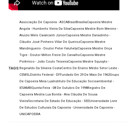
Associação De Capoeira - ASCA
Brasil
Brasília
Capoeira Mestre
Angola - Humberto Vieira Da Silva
Capoeira Mestre Bom Menino -
Aluizio Melo Cavalcanti Júnior
Capoeira Mestre Danadinho -
Cláudio José Pinheiro Villar De Queiroz
Capoeira Mestre
Mandingueiro - Doutor Peter Faluhelyi
Capoeira Mestre Onça
Tigre - Doutor Milton Freire De Carvalho
Capoeira Mestre
Polêmico - João Couto Teixeira
Capoeira Mestre Squisyto -
TAGS:
Reginaldo Da Silveira Costa
Centro De Ensino Médio Setor Leste -
CEMSL
Distrito Federal - DF
Fundado Em 29 De Maio De 1962
Grupo
De Capoeira Meia Lua
Instituto De Educação Socioambiental -
IESAMBI
Quinta-Feira - 08 De Outubro De 1998
Registro De
Capoeira Mestra Lua Bonita - Ana Cláudia De Sousa
Vieira
Secretaria De Estado De Educação - SEE
Universidade Livre
De Estudos Culturais Da Capoeira - Universidade Da Capoeira -
UNICAPOEIRA