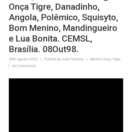
Onça Tigre, Danadinho,
Angola, Polêmico, Squisyto,
Bom Menino, Mandingueiro
e Lua Bonita. CEMSL,
Brasília. 08Out98.
30th agosto 2023
Posted by
João Teixeira
Mestre Onça Tigre
No Comments