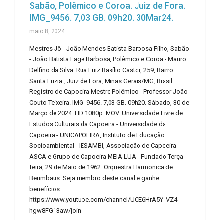
Sabão, Polêmico e Coroa. Juiz de Fora.
IMG_9456. 7,03 GB. 09h20. 30Mar24.
maio 8, 2024
Mestres Jô - João Mendes Batista Barbosa Filho, Sabão
- João Batista Lage Barbosa, Polêmico e Coroa - Mauro
Delfino da Silva. Rua Luiz Basílio Castor, 259, Bairro
Santa Luzia , Juiz de Fora, Minas Gerais/MG, Brasil.
Registro de Capoeira Mestre Polêmico - Professor João
Couto Teixeira. IMG_9456. 7,03 GB. 09h20. Sábado, 30 de
Março de 2024. HD 1080p. MOV. Universidade Livre de
Estudos Culturais da Capoeira - Universidade da
Capoeira - UNICAPOEIRA, Instituto de Educação
Socioambiental - IESAMBI, Associação de Capoeira -
ASCA e Grupo de Capoeira MEIA LUA - Fundado Terça-
feira, 29 de Maio de 1962. Orquestra Harmônica de
Berimbaus. Seja membro deste canal e ganhe
benefícios:
https://www.youtube.com/channel/UCE6HrA5Y_VZ4-
hgw8FG13aw/join