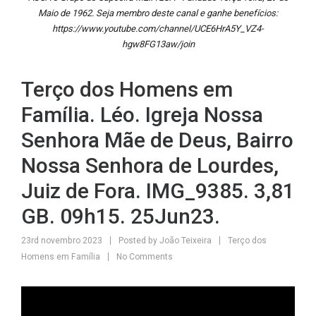
Maio de 1962. Seja membro deste canal e ganhe benefícios:
https://www.youtube.com/channel/UCE6HrA5Y_VZ4-
hgw8FG13aw/join
Terço dos Homens em
Família. Léo. Igreja Nossa
Senhora Mãe de Deus, Bairro
Nossa Senhora de Lourdes,
Juiz de Fora. IMG_9385. 3,81
GB. 09h15. 25Jun23.
23rd novembro 2023
Posted by
João Teixeira
Terço dos
Homens em Família
No Comments