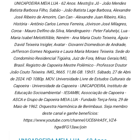
UNICAPOEIRA MEIA LUA - 62 Anos. Mestr@s Jô - João Mendes
Batista Barbosa Filho, Sabão - João Batista Lage Barbosa, Alexandre
José Ribeiro de Amorim, Can Can - Alexandre Juan Ribeiro, Kiko,
História - Antônio Carlos Lemos Ferreira, Jóvirson José Milagres,
Coroa - Mauro Delfino da Silva, Mandingueiro - Peter Faluhelyi, Lua -
Maria Isabel MelottiXible, Neném - Ana Maria Couto Teixeira, Águia -
David Teixeira Irsigler, Avatar - Giovanni Diomedson de Andrade,
Jefferson Gomes Nogueira e Laura Maria Moraes Teixeira. Sede do
Condomínio Residencial Tigüéra, Juiz de Fora, Minas Gerais/MG,
Brasil. Registro de Capoeira Mestre Polêmico - Professor Doutor
João Couto Teixeira. IMG_9665. 11,86 GB. 15h51. Sábado, 27 de Abril
de 2024. HD 1080p. MOV. Universidade Livre de Estudos Culturais da
Capoeira - Universidade da Capoeira - UNICAPOEIRA, Instituto de
Educação Socioambiental - IESAMBI, Associação de Capoeira -
ASCA e Grupo de Capoeira MEIA LUA - Fundado Terça-feira, 29 de
Maio de 1962. Orquestra Harmônica de Berimbaus. Seja membro
deste canal e ganhe benefícios:
https://www.youtube.com/channel/UCE6HrA5Y_VZ4-
hgw8FG13aw/join