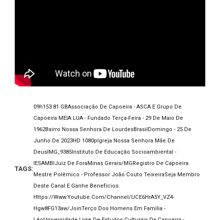
09h15
3.81 GB
Associação De Capoeira - ASCA E Grupo De
Capoeira MEIA LUA - Fundado Terça-Feira - 29 De Maio De
1962
Bairro Nossa Senhora De Lourdes
Brasil
Domingo - 25 De
Junho De 2023
HD 1080p
Igreja Nossa Senhora Mãe De
Deus
IMG_9385
Instituto De Educação Socioambiental -
IESAMBI
Juiz De Fora
Minas Gerais/MG
Registro De Capoeira
TAGS:
Mestre Polêmico - Professor João Couto Teixeira
Seja Membro
Deste Canal E Ganhe Benefícios:
Https://www.youtube.com/channel/UCE6HrA5Y_VZ4-
Hgw8FG13aw/join
Terço Dos Homens Em Família -
Léo
Universidade Livre De Estudos Culturais Da Capoeira -