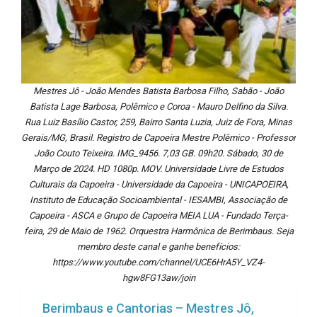
Mestres Jô - João Mendes Batista Barbosa Filho, Sabão - João
Batista Lage Barbosa, Polêmico e Coroa - Mauro Delfino da Silva.
Rua Luiz Basílio Castor, 259, Bairro Santa Luzia, Juiz de Fora, Minas
Gerais/MG, Brasil. Registro de Capoeira Mestre Polêmico - Professor
João Couto Teixeira. IMG_9456. 7,03 GB. 09h20. Sábado, 30 de
Março de 2024. HD 1080p. MOV. Universidade Livre de Estudos
Culturais da Capoeira - Universidade da Capoeira - UNICAPOEIRA,
Instituto de Educação Socioambiental - IESAMBI, Associação de
Capoeira - ASCA e Grupo de Capoeira MEIA LUA - Fundado Terça-
feira, 29 de Maio de 1962. Orquestra Harmônica de Berimbaus. Seja
membro deste canal e ganhe benefícios:
https://www.youtube.com/channel/UCE6HrA5Y_VZ4-
hgw8FG13aw/join
Berimbaus e Cantorias – Mestres Jô,