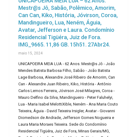
UNICAPOEIRA MEIA LUA – 62 Anos.
Mestr@s Jô, Sabão, Polêmico, Amorim,
Can Can, Kiko, História, Jóvirson, Coroa,
Mandingueiro, Lua, Neném, Águia,
Avatar, Jefferson e Laura. Condomínio
Residencial Tigüéra, Juiz de Fora.
IMG_9665. 11,86 GB. 15h51. 27Abr24.
maio 15, 2024
UNICAPOEIRA MEIA LUA - 62 Anos. Mestr@s Jô - João
Mendes Batista Barbosa Filho, Sabão - João Batista
Lage Barbosa, Alexandre José Ribeiro de Amorim, Can
Can - Alexandre Juan Ribeiro, Kiko, História - Antônio
Carlos Lemos Ferreira, Jóvirson José Milagres, Coroa -
Mauro Delfino da Silva, Mandingueiro - Peter Faluhelyi,
Lua - Maria Isabel MelottiXible, Neném - Ana Maria Couto
Teixeira, Águia - David Teixeira Irsigler, Avatar - Giovanni
Diomedson de Andrade, Jefferson Gomes Nogueira e
Laura Maria Moraes Teixeira. Sede do Condomínio
Residencial Tigüéra, Juiz de Fora, Minas Gerais/MG,