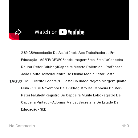
2.89 GB
Associação De Assistência Aos Trabalhadores Em
Educação - ASEFE/CEDEC
Banda Imagem
Brasil
Brasília
Capoeira
Doutor Peter Faluhelyi
Capoeira Mestre Polêmico - Professor
João Couto Teixeira
Centro De Ensino Médio Setor Leste -
TAGS:
CEMSL
Distrito Federal/DF
Festa Do Barco
Projeto Margem
Quarta-
Feira - 18 De Novembro De 1998
Registro De Capoeira Doutor -
Peter Faluhelyi
Registro De Capoeira Murilo Lobo
Registro De
Capoeira Pintado - Adonias Maloso
Secretaria De Estado De
Educação - SEE
No Comments
0