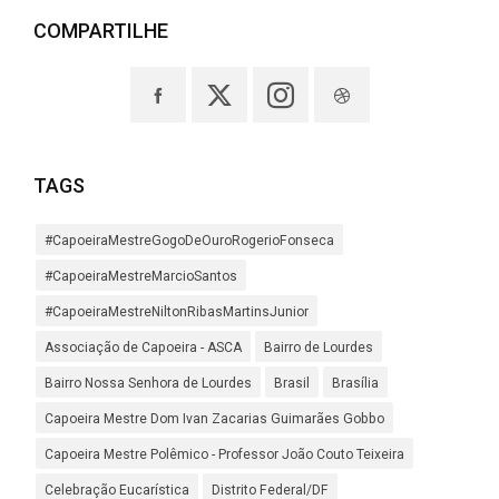
COMPARTILHE
TAGS
#CapoeiraMestreGogoDeOuroRogerioFonseca
#CapoeiraMestreMarcioSantos
#CapoeiraMestreNiltonRibasMartinsJunior
Associação de Capoeira - ASCA
Bairro de Lourdes
Bairro Nossa Senhora de Lourdes
Brasil
Brasília
Capoeira Mestre Dom Ivan Zacarias Guimarães Gobbo
Capoeira Mestre Polêmico - Professor João Couto Teixeira
Celebração Eucarística
Distrito Federal/DF