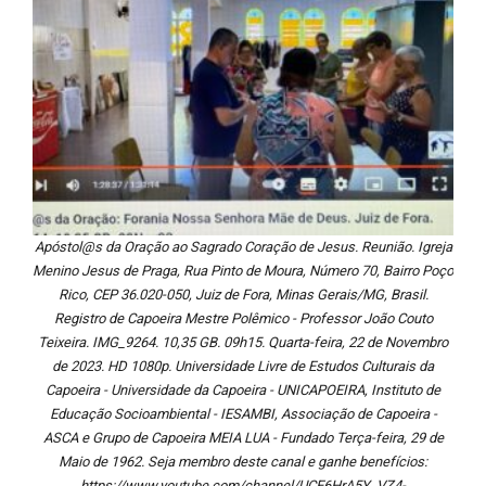
Apóstol@s da Oração ao Sagrado Coração de Jesus. Reunião. Igreja
Menino Jesus de Praga, Rua Pinto de Moura, Número 70, Bairro Poço
Rico, CEP 36.020-050, Juiz de Fora, Minas Gerais/MG, Brasil.
Registro de Capoeira Mestre Polêmico - Professor João Couto
Teixeira. IMG_9264. 10,35 GB. 09h15. Quarta-feira, 22 de Novembro
de 2023. HD 1080p. Universidade Livre de Estudos Culturais da
Capoeira - Universidade da Capoeira - UNICAPOEIRA, Instituto de
Educação Socioambiental - IESAMBI, Associação de Capoeira -
ASCA e Grupo de Capoeira MEIA LUA - Fundado Terça-feira, 29 de
Maio de 1962. Seja membro deste canal e ganhe benefícios:
https://www.youtube.com/channel/UCE6HrA5Y_VZ4-