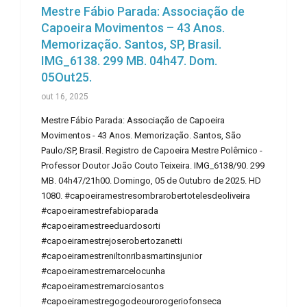
Mestre Fábio Parada: Associação de
Capoeira Movimentos – 43 Anos.
Memorização. Santos, SP, Brasil.
IMG_6138. 299 MB. 04h47. Dom.
05Out25.
out 16, 2025
Mestre Fábio Parada: Associação de Capoeira
Movimentos - 43 Anos. Memorização. Santos, São
Paulo/SP, Brasil. Registro de Capoeira Mestre Polêmico -
Professor Doutor João Couto Teixeira. IMG_6138/90. 299
MB. 04h47/21h00. Domingo, 05 de Outubro de 2025. HD
1080. #capoeiramestresombrarobertotelesdeoliveira
#capoeiramestrefabioparada
#capoeiramestreeduardosorti
#capoeiramestrejoserobertozanetti
#capoeiramestreniltonribasmartinsjunior
#capoeiramestremarcelocunha
#capoeiramestremarciosantos
#capoeiramestregogodeourorogeriofonseca