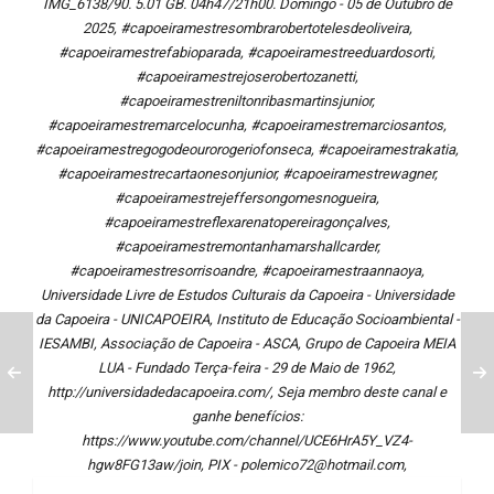
IMG_6138/90. 5.01 GB. 04h47/21h00. Domingo - 05 de Outubro de
2025, #capoeiramestresombrarobertotelesdeoliveira,
#capoeiramestrefabioparada, #capoeiramestreeduardosorti,
#capoeiramestrejoserobertozanetti,
#capoeiramestreniltonribasmartinsjunior,
#capoeiramestremarcelocunha, #capoeiramestremarciosantos,
#capoeiramestregogodeourorogeriofonseca, #capoeiramestrakatia,
#capoeiramestrecartaonesonjunior, #capoeiramestrewagner,
#capoeiramestrejeffersongomesnogueira,
#capoeiramestreflexarenatopereiragonçalves,
#capoeiramestremontanhamarshallcarder,
#capoeiramestresorrisoandre, #capoeiramestraannaoya,
Universidade Livre de Estudos Culturais da Capoeira - Universidade
da Capoeira - UNICAPOEIRA, Instituto de Educação Socioambiental -
IESAMBI, Associação de Capoeira - ASCA, Grupo de Capoeira MEIA
LUA - Fundado Terça-feira - 29 de Maio de 1962,
http://universidadedacapoeira.com/, Seja membro deste canal e
ganhe benefícios:
https://www.youtube.com/channel/UCE6HrA5Y_VZ4-
hgw8FG13aw/join, PIX - polemico72@hotmail.com,