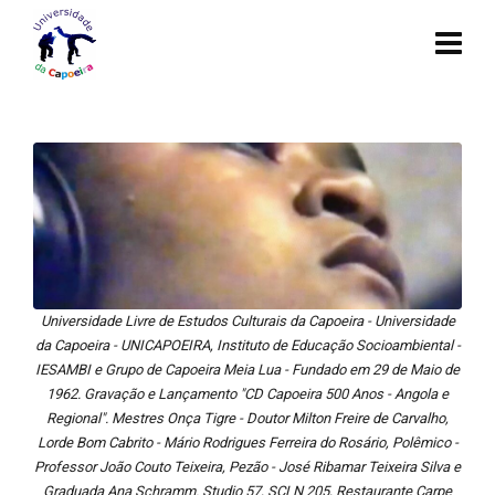
Universidade Livre de Estudos Culturais da Capoeira - Universidade
da Capoeira - UNICAPOEIRA, Instituto de Educação Socioambiental -
IESAMBI e Grupo de Capoeira Meia Lua - Fundado em 29 de Maio de
1962. Gravação e Lançamento "CD Capoeira 500 Anos - Angola e
Regional". Mestres Onça Tigre - Doutor Milton Freire de Carvalho,
Lorde Bom Cabrito - Mário Rodrigues Ferreira do Rosário, Polêmico -
Professor João Couto Teixeira, Pezão - José Ribamar Teixeira Silva e
Graduada Ana Schramm. Studio 57, SCLN 205, Restaurante Carpe