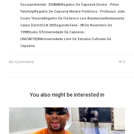
Socioambiental - IESAMBI
Registro De Capoeira Doutor - Peter
Faluhelyi
Registro De Capoeira Mestre Polêmico - Professor João
Couto Teixeira
Registro De Frederico Lins Brasiliense
Restaurante
Carpe Diem
SCLN 205
Segunda-Feira - 08 De Novembro De
1998
Studio 57
Universidade Da Capoeira -
UNICAPOEIRA
Universidade Livre De Estudos Culturais Da
Capoeira
No Comments
0
You also might be interested in