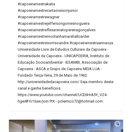
#capoeiramestrakatia
#capoeiramestrecartaonesonjunior
#capoeiramestrewagner
#capoeiramestrejeffersongomesnogueira
#capoeiramestreflexarenatopereiragonçalves
#capoeiramestremontanhamarshallcarder
#capoeiramestresorrisoandre #capoeiramestraannaoya
Universidade Livre de Estudos Culturais da Capoeira -
Universidade da Capoeira - UNICAPOEIRA, Instituto de
Educação Socioambiental - IESAMBI, Associação de
Capoeira - ASCA e Grupo de Capoeira MEIA LUA -
Fundado Terça-feira, 29 de Maio de 1962.
http://universidadedacapoeira.com/ Seja membro deste
canal e ganhe benefícios:
https://www.youtube.com/channel/UCE6HrA5Y_VZ4-
hgw8FG13aw/join PIX - polemico72@hotmail.com