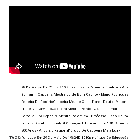
28 De Março De 2000
5.77 GB
Brasil
Brasília
Capoeira Graduada Ana
Schramm
Capoeira Mestre Lorde Bom Cabrito - Mário Rodrigues
Ferreira Do Rosário
Capoeira Mestre Onça Tigre - Doutor Milton
Freire De Carvalho
Capoeira Mestre Pezão - José Ribamar
Teixeira Silva
Capoeira Mestre Polêmico - Professor João Couto
Teixeira
Distrito Federal/DF
Gravação E Lançamento "CD Capoeira
500 Anos - Angola E Regional"
Grupo De Capoeira Meia Lua -
TAGS:
Fundado Em 29 De Maio De 1962
HD 1080p
Instituto De Educação