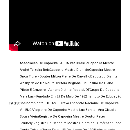
Associação De Capoeira - ASCA
Brasil
Brasília
Capoeira Mestre
André Teixeira Reis
Capoeira Mestre Dionizio
Capoeira Mestre
Onça Tigre - Doutor Milton Freire De Carvalho
Deputado Distrital
Wasny Nakle De Roure
Diretora Regional De Ensino Do Plano
Piloto E Cruzeiro - Adriane
Distrito Federal/DF
Grupo De Capoeira
Meia Lua - Fundado Em 29 De Maio De 1962
Instituto De Educação
TAGS:
Socioambiental - IESAMBI
Oitavo Encontro Nacional De Capoeira -
VIII ENCA
Registro De Capoeira Mestra Lua Bonita - Ana Cláudia
Sousa Vieira
Registro De Capoeira Mestre Doutor Peter
Faluhelyi
Registro De Capoeira Mestre Polêmico - Professor João
Couto Teixeira
Terça-Feira - 23 De Junho De 1998
Universidade