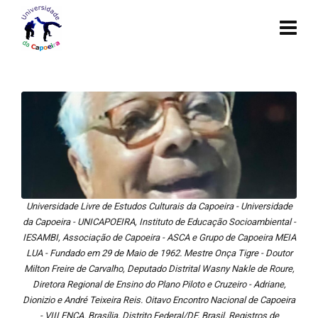
Universidade Livre de Estudos Culturais da Capoeira - Universidade
da Capoeira - UNICAPOEIRA, Instituto de Educação Socioambiental -
IESAMBI, Associação de Capoeira - ASCA e Grupo de Capoeira MEIA
LUA - Fundado em 29 de Maio de 1962. Mestre Onça Tigre - Doutor
Milton Freire de Carvalho, Deputado Distrital Wasny Nakle de Roure,
Diretora Regional de Ensino do Plano Piloto e Cruzeiro - Adriane,
Dionizio e André Teixeira Reis. Oitavo Encontro Nacional de Capoeira
- VIII ENCA. Brasília, Distrito Federal/DF, Brasil. Registros de