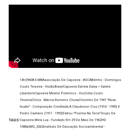
14h29
408.6 MB
Associação De Capoeira - ASCA
Bilinho - Domingos
Couto Teixeira - Violão
Brasil
Capoeira Estrela Dalva = Salete
Libardoni
Capoeira Mestre Polêmico - Voz
Célia Couto
Teixeira
Chica - Márcia Romeiro Chuva
Chorinho De 1941 "Nova
Ilusão" - Composição Creditada A Claudionor Cruz (1910 - 1995) E
Pedro Caetano (1911 - 1992)
Faltou "Poema Na Terra"
Grupo De
TAGS:
Capoeira Meia Lua - Fundado Em 29 De Maio De 1962
HD
1080p
IMG_3262
Instituto De Educação Socioambiental -