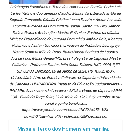
Celebração Eucarística e Terço dos Homens em Família: Padre Luiz
Carlos Vitório e Coordenador Cláudio. Ministr@s Extraordinári@s da
Sagrada Comunhão Cláudia Cristina Lessa Duarte e Amaro Azevedo.
Acolhida e Preces da Comunidade Isabel. Salmo 129 - No Senhor
Toda a Graça e Redenção - Mestre Polêmico. Pastoral da Música
Ministro Extraordinário da Sagrada Comunhão Antônio Reis, Mestres
Polêmico e Avatar - Giovanni Diomedson de Andrade e Léo. Igreja
Nossa Senhora Mãe de Deus, Bairro Nossa Senhora de Lourdes,
Juiz de Fora, Minas Gerais/MG, Brasil. Registro de Capoeira Mestre
Polêmico - Professor Doutor João Couto Teixeira. IMG_4546. 8,82
GB. 08h00. Domingo, 09 de Junho de 2024. HD 1080p. MOV.
Universidade Livre de Estudos Culturais da Capoeira - Universidade
da Capoeira - UNICAPOEIRA, Instituto de Educação Socioambiental -
IESAMBI, Associação de Capoeira - ASCA e Grupo de Capoeira MEIA
LUA - Fundado Terça-feira, 29 de Maio de 1962. Seja membro deste
canal e ganhe benefícios:
https://www.youtube.com/channel/UCE6HrA5Y_VZ4-
hgw8FG13aw/join PIX - polemico72@hotmail.com
Missa e Terço dos Homens em Família: