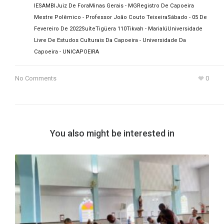
IESAMBI
Juiz De Fora
Minas Gerais - MG
Registro De Capoeira
Mestre Polêmico - Professor João Couto Teixeira
Sábado - 05 De
Fevereiro De 2022
Suíte
Tigüera 110
Tikvah - Marialú
Universidade
Livre De Estudos Culturais Da Capoeira - Universidade Da
Capoeira - UNICAPOEIRA
No Comments
0
You also might be interested in