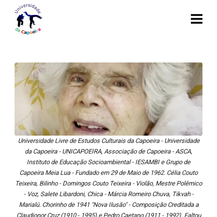
Universidade Livre de Estudos Culturais da Capoeira - Universidade
da Capoeira - UNICAPOEIRA, Associação de Capoeira - ASCA,
Instituto de Educação Socioambiental - IESAMBI e Grupo de
Capoeira Meia Lua - Fundado em 29 de Maio de 1962. Célia Couto
Teixeira, Bilinho - Domingos Couto Teixeira - Violão, Mestre Polêmico
- Voz, Salete Libardoni, Chica - Márcia Romeiro Chuva, Tikvah -
Marialú. Chorinho de 1941 "Nova Ilusão" - Composição Creditada a
Claudionor Cruz (1910 - 1995) e Pedro Caetano (1911 - 1992). Faltou