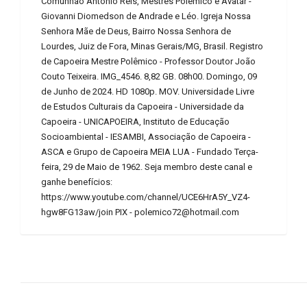
Comunhão Antônio Reis, Mestres Polêmico e Avatar -
Giovanni Diomedson de Andrade e Léo. Igreja Nossa
Senhora Mãe de Deus, Bairro Nossa Senhora de
Lourdes, Juiz de Fora, Minas Gerais/MG, Brasil. Registro
de Capoeira Mestre Polêmico - Professor Doutor João
Couto Teixeira. IMG_4546. 8,82 GB. 08h00. Domingo, 09
de Junho de 2024. HD 1080p. MOV. Universidade Livre
de Estudos Culturais da Capoeira - Universidade da
Capoeira - UNICAPOEIRA, Instituto de Educação
Socioambiental - IESAMBI, Associação de Capoeira -
ASCA e Grupo de Capoeira MEIA LUA - Fundado Terça-
feira, 29 de Maio de 1962. Seja membro deste canal e
ganhe benefícios:
https://www.youtube.com/channel/UCE6HrA5Y_VZ4-
hgw8FG13aw/join PIX - polemico72@hotmail.com