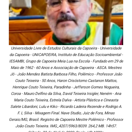
Universidade Livre de Estudos Culturais da Capoeira - Universidade
da Capoeira - UNICAPOEIRA, Instituto de Educação Socioambiental -
IESAMBI, Grupo de Capoeira Meia Lua na Escola - Fundado em 29 de
Maio de 1962 - 60 Anos e Associação de Capoeira - ASCA. Mestres
Jô - João Mendes Batista Barbosa Filho, Polêmico - Professor João
Couto Teixeira - 50 Anos, Haron Crisóstomo Castanon Mattos,
Henrique Couto Teixeira, Paradinha - Jefferson Gomes Nogueira,
Coroa - Mauro Delfino da Silva, David Teixeira Irsigler, Neném - Ana
Maria Couto Teixeira, Estrela Dalva - Artista Plástica e Cineasta
Salete Libardoni, Lulu e Kiko - Ricardo Ladeira Rezende e Rodrigo A.
F. L Silva - Mixagem Final. Nave Studio, Juiz de Fora, Minas
Gerais/MG, Brasil. Registro de Capoeira Mestre Polêmico - Professor
João Couto Teixeira. IMG_4207/5963/8039. 264,2 MB. 14h57.