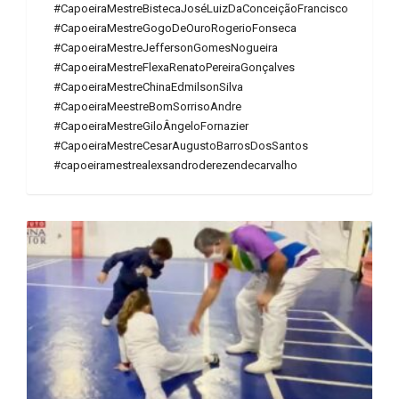
#CapoeiraMestreBistecaJoséLuizDaConceiçãoFrancisco
#CapoeiraMestreGogoDeOuroRogerioFonseca
#CapoeiraMestreJeffersonGomesNogueira
#CapoeiraMestreFlexaRenatoPereiraGonçalves
#CapoeiraMestreChinaEdmilsonSilva
#CapoeiraMeestreBomSorrisoAndre
#CapoeiraMestreGiloÂngeloFornazier
#CapoeiraMestreCesarAugustoBarrosDosSantos
#capoeiramestrealexsandroderezendecarvalho