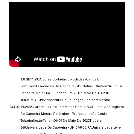
1.8 GB
11h37
Árvores Cortadas E Podadas -Carlos E
Edmilson
Associação De Capoeira - ASCA
Brasil
Chafariz
Grupo De
Capoeira Meia Lua - Fundado Em 29 De Maio De 1962
HD
1080p
IMG_9496/7
Instituto De Educação Socioambiental -
TAGS:
IESAMBI
Jardim
Juiz De Fora
Minas Gerais/MG
Quintal Alto
Registro
De Capoeira Mestre Polêmico - Professor João Couto
Teixeira
Sexta-Feira - 06/09 De Maio De 2022
Tigüéra
360
Universidade Da Capoeira - UNICAPOEIRA
Universidade Livre