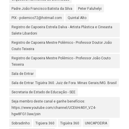
Padre João Francisco Batista da Silva
Peter Faluhelyi
PIX - polemico72@hotmail.com
Quintal Alto
Registro de Capoeira Estrela Dalva - Artista Plástica e Cineasta
Salete Libardoni
Registro de Capoeira Mestre Polêmico - Professor Doutor João
Couto Teixeira
Registro de Capoeira Mestre Polêmico - Professor João Couto
Teixeira
Sala de Entrar
Sala de Entrar. Tigüéra 360. Juiz de Fora. Minas Gerais/MG. Brasil
Secretaria de Estado de Educação - SEE
Seja membro deste canal e ganhe benefícios:
https://www.youtube.com/channel/UCE6HrA5Y_VZ4-
hgw8FG13aw/join
Sobradinho
Tigüera 360
Tigüéra 360
UNICAPOEIRA