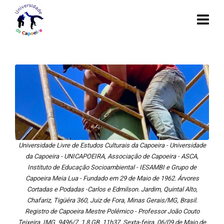
Universidade Livre de Estudos Culturais da Capoeira - Universidade
da Capoeira - UNICAPOEIRA, Associação de Capoeira - ASCA,
Instituto de Educação Socioambiental - IESAMBI e Grupo de
Capoeira Meia Lua - Fundado em 29 de Maio de 1962. Árvores
Cortadas e Podadas -Carlos e Edmilson. Jardim, Quintal Alto,
Chafariz, Tigüéra 360, Juiz de Fora, Minas Gerais/MG, Brasil.
Registro de Capoeira Mestre Polêmico - Professor João Couto
Teixeira. IMG_9496/7. 1,8 GB. 11h37. Sexta-feira, 06/09 de Maio de