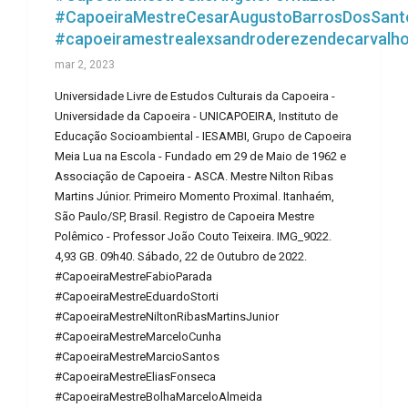
#CapoeiraMestreCesarAugustoBarrosDosSant
#capoeiramestrealexsandroderezendecarvalh
mar 2, 2023
Universidade Livre de Estudos Culturais da Capoeira -
Universidade da Capoeira - UNICAPOEIRA, Instituto de
Educação Socioambiental - IESAMBI, Grupo de Capoeira
Meia Lua na Escola - Fundado em 29 de Maio de 1962 e
Associação de Capoeira - ASCA. Mestre Nilton Ribas
Martins Júnior. Primeiro Momento Proximal. Itanhaém,
São Paulo/SP, Brasil. Registro de Capoeira Mestre
Polêmico - Professor João Couto Teixeira. IMG_9022.
4,93 GB. 09h40. Sábado, 22 de Outubro de 2022.
#CapoeiraMestreFabioParada
#CapoeiraMestreEduardoStorti
#CapoeiraMestreNiltonRibasMartinsJunior
#CapoeiraMestreMarceloCunha
#CapoeiraMestreMarcioSantos
#CapoeiraMestreEliasFonseca
#CapoeiraMestreBolhaMarceloAlmeida