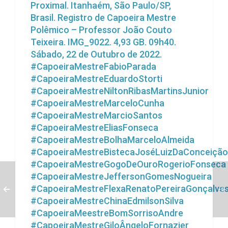
Proximal. Itanhaém, São Paulo/SP,
Brasil. Registro de Capoeira Mestre
Polêmico – Professor João Couto
Teixeira. IMG_9022. 4,93 GB. 09h40.
Sábado, 22 de Outubro de 2022.
#CapoeiraMestreFabioParada
#CapoeiraMestreEduardoStorti
#CapoeiraMestreNiltonRibasMartinsJunior
#CapoeiraMestreMarceloCunha
#CapoeiraMestreMarcioSantos
#CapoeiraMestreEliasFonseca
#CapoeiraMestreBolhaMarceloAlmeida
#CapoeiraMestreBistecaJoséLuizDaConceição
#CapoeiraMestreGogoDeOuroRogerioFonseca
#CapoeiraMestreJeffersonGomesNogueira
#CapoeiraMestreFlexaRenatoPereiraGonçalve
#CapoeiraMestreChinaEdmilsonSilva
#CapoeiraMeestreBomSorrisoAndre
#CapoeiraMestreGiloÂngeloFornazier