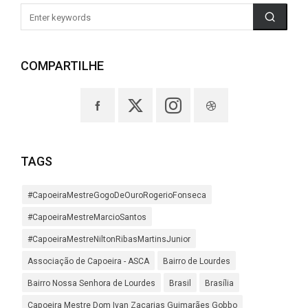
COMPARTILHE
TAGS
#CapoeiraMestreGogoDeOuroRogerioFonseca
#CapoeiraMestreMarcioSantos
#CapoeiraMestreNiltonRibasMartinsJunior
Associação de Capoeira - ASCA
Bairro de Lourdes
Bairro Nossa Senhora de Lourdes
Brasil
Brasília
Capoeira Mestre Dom Ivan Zacarias Guimarães Gobbo