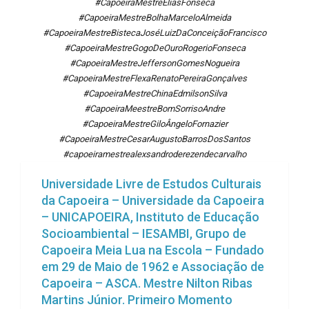
#CapoeiraMestreEliasFonseca
#CapoeiraMestreBolhaMarceloAlmeida
#CapoeiraMestreBistecaJoséLuizDaConceiçãoFrancisco
#CapoeiraMestreGogoDeOuroRogerioFonseca
#CapoeiraMestreJeffersonGomesNogueira
#CapoeiraMestreFlexaRenatoPereiraGonçalves
#CapoeiraMestreChinaEdmilsonSilva
#CapoeiraMeestreBomSorrisoAndre
#CapoeiraMestreGiloÂngeloFornazier
#CapoeiraMestreCesarAugustoBarrosDosSantos
#capoeiramestrealexsandroderezendecarvalho
Universidade Livre de Estudos Culturais
da Capoeira – Universidade da Capoeira
– UNICAPOEIRA, Instituto de Educação
Socioambiental – IESAMBI, Grupo de
Capoeira Meia Lua na Escola – Fundado
em 29 de Maio de 1962 e Associação de
Capoeira – ASCA. Mestre Nilton Ribas
Martins Júnior. Primeiro Momento