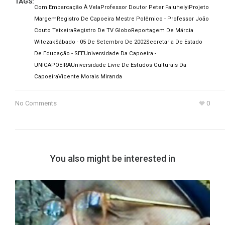
TAGS:
Com Embarcação À Vela
Professor Doutor Peter Faluhelyi
Projeto
Margem
Registro De Capoeira Mestre Polêmico - Professor João
Couto Teixeira
Registro De TV Globo
Reportagem De Márcia
Witczak
Sábado - 05 De Setembro De 2002
Secretaria De Estado
De Educação - SEE
Universidade Da Capoeira -
UNICAPOEIRA
Universidade Livre De Estudos Culturais Da
Capoeira
Vicente Morais Miranda
No Comments
0
You also might be interested in