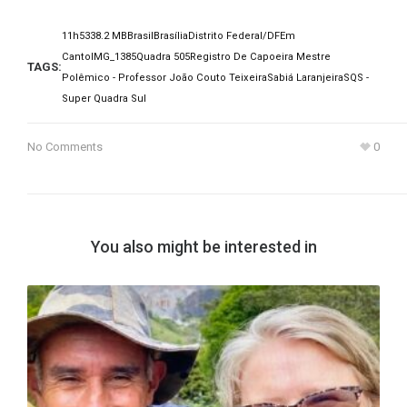
11h53
38.2 MB
Brasil
Brasília
Distrito Federal/DF
Em
Canto
IMG_1385
Quadra 505
Registro De Capoeira Mestre
TAGS:
Polêmico - Professor João Couto Teixeira
Sabiá Laranjeira
SQS -
Super Quadra Sul
No Comments
0
You also might be interested in