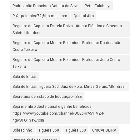
Padre João Francisco Batista da Silva
Peter Faluhelyi
PIX - polemico72@hotmail.com
Quintal Alto
Registro de Capoeira Estrela Dalva - Artista Plástica e Cineasta
Salete Libardoni
Registro de Capoeira Mestre Polêmico - Professor Doutor João
Couto Teixeira
Registro de Capoeira Mestre Polêmico - Professor João Couto
Teixeira
Sala de Entrar
Sala de Entrar. Tigüéra 360. Juiz de Fora. Minas Gerais/MG. Brasil
Secretaria de Estado de Educação - SEE
Seja membro deste canal e ganhe benefícios:
https://www.youtube.com/channel/UCE6HrA5Y_VZ4-
hgw8FG13aw/join
Sobradinho
Tigüera 360
Tigüéra 360
UNICAPOEIRA