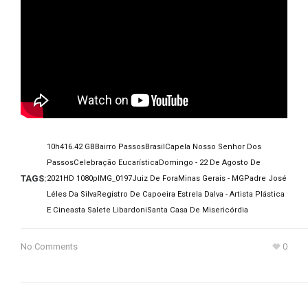
10h41
6.42 GB
Bairro Passos
Brasil
Capela Nosso Senhor Dos
Passos
Celebração Eucarística
Domingo - 22 De Agosto De
TAGS:
2021
HD 1080p
IMG_0197
Juiz De Fora
Minas Gerais - MG
Padre José
Léles Da Silva
Registro De Capoeira Estrela Dalva - Artista Plástica
E Cineasta Salete Libardoni
Santa Casa De Misericórdia
No Comments
0