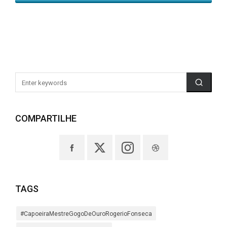
COMPARTILHE
TAGS
#CapoeiraMestreGogoDeOuroRogerioFonseca