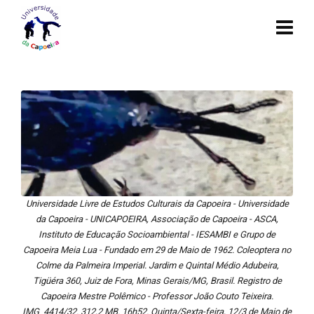
Universidade Livre de Estudos Culturais da Capoeira - Universidade
da Capoeira - UNICAPOEIRA, Associação de Capoeira - ASCA,
Instituto de Educação Socioambiental - IESAMBI e Grupo de
Capoeira Meia Lua - Fundado em 29 de Maio de 1962. Coleoptera no
Colme da Palmeira Imperial. Jardim e Quintal Médio Adubeira,
Tigüéra 360, Juiz de Fora, Minas Gerais/MG, Brasil. Registro de
Capoeira Mestre Polêmico - Professor João Couto Teixeira.
IMG_4414/32. 312,2 MB. 16h52. Quinta/Sexta-feira, 12/3 de Maio de