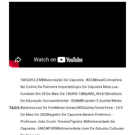
16h52
312.2 MB
Associação De Capoeira - ASCA
Brasil
Coleoptera
No Colme Da Palmeira Imperial
Grupo De Capoeira Meia Lua -
Fundado Em 29 De Maio De 1962
HD 1080p
IMG_4414/32
Instituto
De Educação Socioambiental - IESAMBI
Jardim E Quintal Médio
TAGS:
Adubeira
Juiz De Fora
Minas Gerais/MG
Quinta/Sexta-Feira - 12/3
De Maio De 2022
Registro De Capoeira Mestre Polêmico -
Professor João Couto Teixeira
Tigüéra 360
Universidade Da
Capoeira - UNICAPOEIRA
Universidade Livre De Estudos Culturais