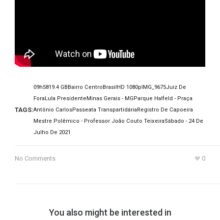
09h58
19.4 GB
Bairro Centro
Brasil
HD 1080p
IMG_9675
Juiz De
Fora
Lula Presidente
Minas Gerais - MG
Parque Halfeld - Praça
TAGS:
Antônio Carlos
Passeata Transpartidária
Registro De Capoeira
Mestre Polêmico - Professor João Couto Teixeira
Sábado - 24 De
Julho De 2021
No Comments
0
You also might be interested in