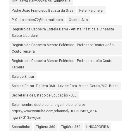
Orquestra Harmônica de Berimbaus
Padre João Francisco Batista da Silva
Peter Faluhelyi
PIX - polemico72@hotmail.com
Quintal Alto
Registro de Capoeira Estrela Dalva - Artista Plástica e Cineasta
Salete Libardoni
Registro de Capoeira Mestre Polêmico - Professor Doutor João
Couto Teixeira
Registro de Capoeira Mestre Polêmico - Professor João Couto
Teixeira
Sala de Entrar
Sala de Entrar. Tigüéra 360. Juiz de Fora. Minas Gerais/MG. Brasil
Secretaria de Estado de Educação - SEE
Seja membro deste canal e ganhe benefícios:
https://www.youtube.com/channel/UCE6HrA5Y_VZ4-
hgw8FG13aw/join
Sobradinho
Tigüera 360
Tigüéra 360
UNICAPOEIRA