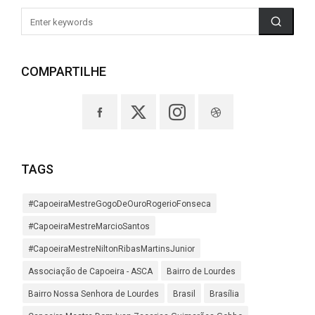
COMPARTILHE
TAGS
#CapoeiraMestreGogoDeOuroRogerioFonseca
#CapoeiraMestreMarcioSantos
#CapoeiraMestreNiltonRibasMartinsJunior
Associação de Capoeira - ASCA
Bairro de Lourdes
Bairro Nossa Senhora de Lourdes
Brasil
Brasília