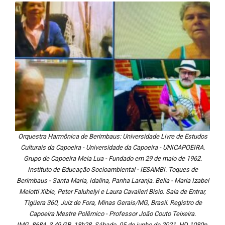
Orquestra Harmônica de Berimbaus: Universidade Livre de Estudos
Culturais da Capoeira - Universidade da Capoeira - UNICAPOEIRA.
Grupo de Capoeira Meia Lua - Fundado em 29 de maio de 1962.
Instituto de Educação Socioambiental - IESAMBI. Toques de
Berimbaus - Santa Maria, Idalina, Panha Laranja. Bella - Maria Izabel
Melotti Xible, Peter Faluhelyi e Laura Cavalieri Bisio. Sala de Entrar,
Tigüera 360, Juiz de Fora, Minas Gerais/MG, Brasil. Registro de
Capoeira Mestre Polêmico - Professor João Couto Teixeira.
IMG_8684. 3,49 GB. 18h28. Sábado, 05 de junho de 2021. HD 1080p.