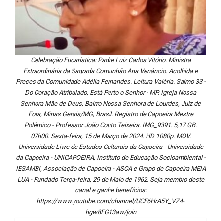
Celebração Eucarística: Padre Luiz Carlos Vitório. Ministra
Extraordinária da Sagrada Comunhão Ana Venâncio. Acolhida e
Preces da Comunidade Adélia Fernandes. Leitura Valéria. Salmo 33 -
Do Coração Atribulado, Está Perto o Senhor - MP. Igreja Nossa
Senhora Mãe de Deus, Bairro Nossa Senhora de Lourdes, Juiz de
Fora, Minas Gerais/MG, Brasil. Registro de Capoeira Mestre
Polêmico - Professor João Couto Teixeira. IMG_9391. 5,17 GB.
07h00. Sexta-feira, 15 de Março de 2024. HD 1080p. MOV.
Universidade Livre de Estudos Culturais da Capoeira - Universidade
da Capoeira - UNICAPOEIRA, Instituto de Educação Socioambiental -
IESAMBI, Associação de Capoeira - ASCA e Grupo de Capoeira MEIA
LUA - Fundado Terça-feira, 29 de Maio de 1962. Seja membro deste
canal e ganhe benefícios:
https://www.youtube.com/channel/UCE6HrA5Y_VZ4-
hgw8FG13aw/join