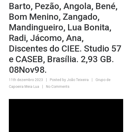
Barto, Pezão, Angola, Bené,
Bom Menino, Zangado,
Mandingueiro, Lua Bonita,
Radi, Jácomo, Ana,
Discentes do CIEE. Studio 57
e CASEB, Brasília. 2,93 GB.
08Nov98.
11th dezembro 2023
Posted by
João Teixeira
Grupo de
Capoeira Meia Lua
No Comments