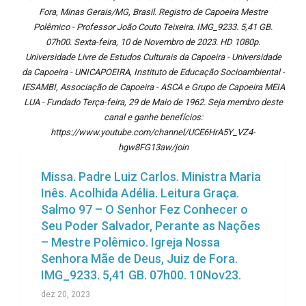
Fora, Minas Gerais/MG, Brasil. Registro de Capoeira Mestre
Polêmico - Professor João Couto Teixeira. IMG_9233. 5,41 GB.
07h00. Sexta-feira, 10 de Novembro de 2023. HD 1080p.
Universidade Livre de Estudos Culturais da Capoeira - Universidade
da Capoeira - UNICAPOEIRA, Instituto de Educação Socioambiental -
IESAMBI, Associação de Capoeira - ASCA e Grupo de Capoeira MEIA
LUA - Fundado Terça-feira, 29 de Maio de 1962. Seja membro deste
canal e ganhe benefícios:
https://www.youtube.com/channel/UCE6HrA5Y_VZ4-
hgw8FG13aw/join
Missa. Padre Luiz Carlos. Ministra Maria
Inês. Acolhida Adélia. Leitura Graça.
Salmo 97 – O Senhor Fez Conhecer o
Seu Poder Salvador, Perante as Nações
– Mestre Polêmico. Igreja Nossa
Senhora Mãe de Deus, Juiz de Fora.
IMG_9233. 5,41 GB. 07h00. 10Nov23.
dez 20, 2023