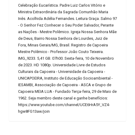
Celebração Eucarística. Padre Luiz Carlos Vitório e
Ministra Extraordinária da Sagrada Comunhão Maria
Inês. Acolhida Adélia Fernandes. Leitura Graça. Salmo 97
- O Senhor Fez Conhecer o Seu Poder Salvador, Perante
as Nações - Mestre Polêmico. Igreja Nossa Senhora Mãe
de Deus, Bairro Nossa Senhora de Lourdes, Juiz de
Fora, Minas Gerais/MG, Brasil. Registro de Capoeira
Mestre Polêmico - Professor João Couto Teixeira.
IMG_9233. 5,41 GB. 07h00. Sexta-feira, 10 de Novembro
de 2023. HD 1080p. Universidade Livre de Estudos
Culturais da Capoeira - Universidade da Capoeira -
UNICAPOEIRA, Instituto de Educação Socioambiental -
IESAMBI, Associação de Capoeira - ASCA e Grupo de
Capoeira MEIA LUA - Fundado Terça-feira, 29 de Maio de
1962. Seja membro deste canal e ganhe benefícios:
https://www.youtube.com/channel/UCE6HrA5Y_VZ4-
hgw8FG13aw/join