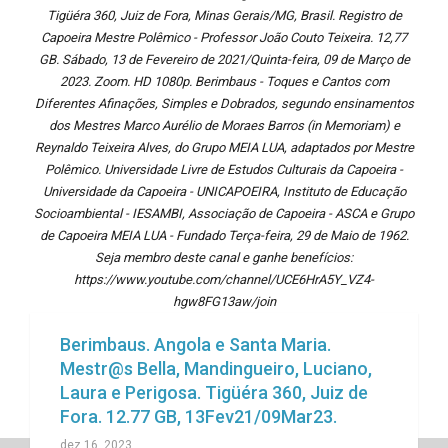
Tigüéra 360, Juiz de Fora, Minas Gerais/MG, Brasil. Registro de
Capoeira Mestre Polêmico - Professor João Couto Teixeira. 12,77
GB. Sábado, 13 de Fevereiro de 2021/Quinta-feira, 09 de Março de
2023. Zoom. HD 1080p. Berimbaus - Toques e Cantos com
Diferentes Afinações, Simples e Dobrados, segundo ensinamentos
dos Mestres Marco Aurélio de Moraes Barros (in Memoriam) e
Reynaldo Teixeira Alves, do Grupo MEIA LUA, adaptados por Mestre
Polêmico. Universidade Livre de Estudos Culturais da Capoeira -
Universidade da Capoeira - UNICAPOEIRA, Instituto de Educação
Socioambiental - IESAMBI, Associação de Capoeira - ASCA e Grupo
de Capoeira MEIA LUA - Fundado Terça-feira, 29 de Maio de 1962.
Seja membro deste canal e ganhe benefícios:
https://www.youtube.com/channel/UCE6HrA5Y_VZ4-
hgw8FG13aw/join
Berimbaus. Angola e Santa Maria.
Mestr@s Bella, Mandingueiro, Luciano,
Laura e Perigosa. Tigüéra 360, Juiz de
Fora. 12.77 GB, 13Fev21/09Mar23.
dez 16, 2023