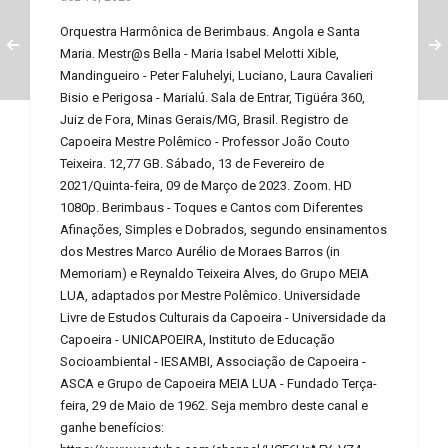
Orquestra Harmônica de Berimbaus. Angola e Santa
Maria. Mestr@s Bella - Maria Isabel Melotti Xible,
Mandingueiro - Peter Faluhelyi, Luciano, Laura Cavalieri
Bisio e Perigosa - Marialú. Sala de Entrar, Tigüéra 360,
Juiz de Fora, Minas Gerais/MG, Brasil. Registro de
Capoeira Mestre Polêmico - Professor João Couto
Teixeira. 12,77 GB. Sábado, 13 de Fevereiro de
2021/Quinta-feira, 09 de Março de 2023. Zoom. HD
1080p. Berimbaus - Toques e Cantos com Diferentes
Afinações, Simples e Dobrados, segundo ensinamentos
dos Mestres Marco Aurélio de Moraes Barros (in
Memoriam) e Reynaldo Teixeira Alves, do Grupo MEIA
LUA, adaptados por Mestre Polêmico. Universidade
Livre de Estudos Culturais da Capoeira - Universidade da
Capoeira - UNICAPOEIRA, Instituto de Educação
Socioambiental - IESAMBI, Associação de Capoeira -
ASCA e Grupo de Capoeira MEIA LUA - Fundado Terça-
feira, 29 de Maio de 1962. Seja membro deste canal e
ganhe benefícios: