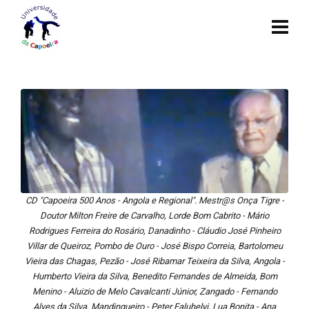
CD "Capoeira 500 Anos - Angola e Regional". Mestr@s Onça Tigre -
Doutor Milton Freire de Carvalho, Lorde Bom Cabrito - Mário
Rodrigues Ferreira do Rosário, Danadinho - Cláudio José Pinheiro
Villar de Queiroz, Pombo de Ouro - José Bispo Correia, Bartolomeu
Vieira das Chagas, Pezão - José Ribamar Teixeira da Silva, Angola -
Humberto Vieira da Silva, Benedito Fernandes de Almeida, Bom
Menino - Aluizio de Melo Cavalcanti Júnior, Zangado - Fernando
Alves da Silva, Mandingueiro - Peter Faluhelyi, Lua Bonita - Ana