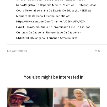
Ivanov
Registro De Capoeira Mestre Polêmico - Professor João
Couto Teixeira
Secretaria De Estado De Educação - SEE
Seja
Membro Deste Canal E Ganhe Benefícios:
Https://www.youtube.com/channel/UCE6HrA5Y_VZ4-
Hgw8FG13aw/join
Studio 57
Universidade Livre De Estudos
Culturais Da Capoeira - Universidade Da Capoeira -
UNICAPOEIRA
Zangado - Fernando Alves Da Silva
No Comments
0
You also might be interested in