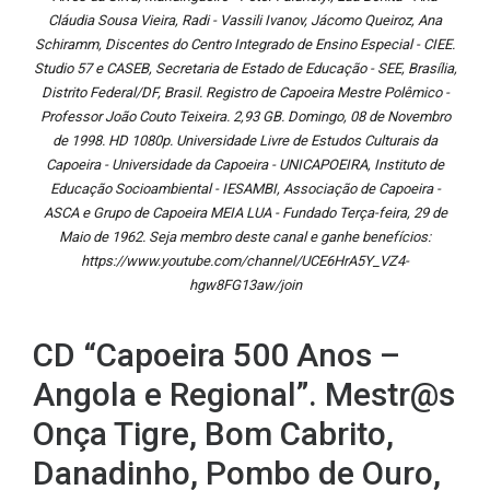
Cláudia Sousa Vieira, Radi - Vassili Ivanov, Jácomo Queiroz, Ana
Schiramm, Discentes do Centro Integrado de Ensino Especial - CIEE.
Studio 57 e CASEB, Secretaria de Estado de Educação - SEE, Brasília,
Distrito Federal/DF, Brasil. Registro de Capoeira Mestre Polêmico -
Professor João Couto Teixeira. 2,93 GB. Domingo, 08 de Novembro
de 1998. HD 1080p. Universidade Livre de Estudos Culturais da
Capoeira - Universidade da Capoeira - UNICAPOEIRA, Instituto de
Educação Socioambiental - IESAMBI, Associação de Capoeira -
ASCA e Grupo de Capoeira MEIA LUA - Fundado Terça-feira, 29 de
Maio de 1962. Seja membro deste canal e ganhe benefícios:
https://www.youtube.com/channel/UCE6HrA5Y_VZ4-
hgw8FG13aw/join
CD “Capoeira 500 Anos –
Angola e Regional”. Mestr@s
Onça Tigre, Bom Cabrito,
Danadinho, Pombo de Ouro,