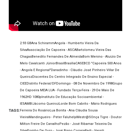
2.93 GB
Ana Schiramm
Angola - Humberto Vieira Da
Silva
Associação De Capoeira - ASCA
Bartolomeu Vieira Das
Chagas
Benedito Fernandes De Almeida
Bom Menino - Aluizio De
Melo Cavalcanti Júnior
Brasil
Brasília
CASEB
CD "Capoeira 500 Anos
- Angola E Regional"
Danadinho - Cláudio José Pinheiro Villar De
Queiroz
Discentes Do Centro Integrado De Ensino Especial -
CIEE
Distrito Federal/DF
Domingo - 08 De Novembro De 1998
Grupo
De Capoeira MEIA LUA - Fundado Terça-Feira - 29 De Maio De
1962
HD 1080p
Instituto De Educação Socioambiental -
IESAMBI
Jácomo Queiroz
Lorde Bom Cabrito - Mário Rodrigues
TAGS:
Ferreira Do Rosário
Lua Bonita - Ana Cláudia Sousa
Vieira
Mandingueiro - Peter Faluhelyi
Mestr@s
Onça Tigre - Doutor
Milton Freire De Carvalho
Pezão - José Ribamar Teixeira Da
Silva
Pombo De Ouro - José Bispo Correia
Radi - Vassili