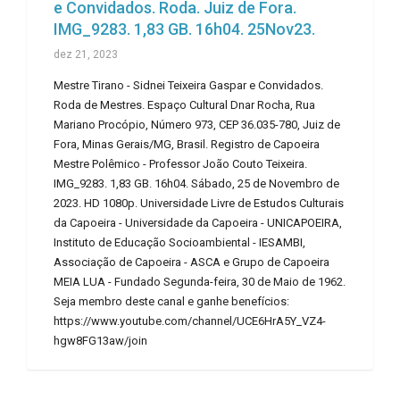
e Convidados. Roda. Juiz de Fora.
IMG_9283. 1,83 GB. 16h04. 25Nov23.
dez 21, 2023
Mestre Tirano - Sidnei Teixeira Gaspar e Convidados.
Roda de Mestres. Espaço Cultural Dnar Rocha, Rua
Mariano Procópio, Número 973, CEP 36.035-780, Juiz de
Fora, Minas Gerais/MG, Brasil. Registro de Capoeira
Mestre Polêmico - Professor João Couto Teixeira.
IMG_9283. 1,83 GB. 16h04. Sábado, 25 de Novembro de
2023. HD 1080p. Universidade Livre de Estudos Culturais
da Capoeira - Universidade da Capoeira - UNICAPOEIRA,
Instituto de Educação Socioambiental - IESAMBI,
Associação de Capoeira - ASCA e Grupo de Capoeira
MEIA LUA - Fundado Segunda-feira, 30 de Maio de 1962.
Seja membro deste canal e ganhe benefícios:
https://www.youtube.com/channel/UCE6HrA5Y_VZ4-
hgw8FG13aw/join