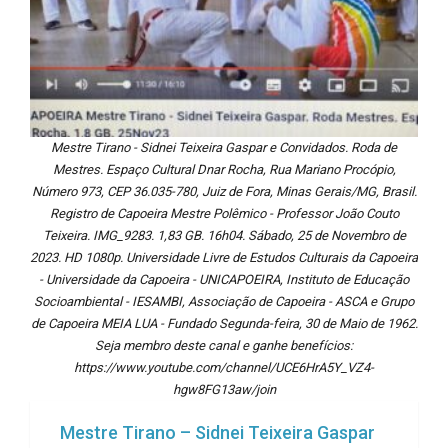
Mestre Tirano - Sidnei Teixeira Gaspar e Convidados. Roda de
Mestres. Espaço Cultural Dnar Rocha, Rua Mariano Procópio,
Número 973, CEP 36.035-780, Juiz de Fora, Minas Gerais/MG, Brasil.
Registro de Capoeira Mestre Polêmico - Professor João Couto
Teixeira. IMG_9283. 1,83 GB. 16h04. Sábado, 25 de Novembro de
2023. HD 1080p. Universidade Livre de Estudos Culturais da Capoeira
- Universidade da Capoeira - UNICAPOEIRA, Instituto de Educação
Socioambiental - IESAMBI, Associação de Capoeira - ASCA e Grupo
de Capoeira MEIA LUA - Fundado Segunda-feira, 30 de Maio de 1962.
Seja membro deste canal e ganhe benefícios:
https://www.youtube.com/channel/UCE6HrA5Y_VZ4-
hgw8FG13aw/join
Mestre Tirano – Sidnei Teixeira Gaspar