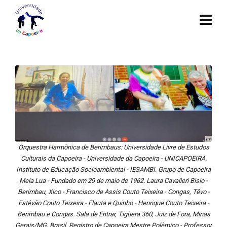
Orquestra Harmônica de Berimbaus: Universidade Livre de Estudos
Culturais da Capoeira - Universidade da Capoeira - UNICAPOEIRA.
Instituto de Educação Socioambiental - IESAMBI. Grupo de Capoeira
Meia Lua - Fundado em 29 de maio de 1962. Laura Cavalieri Bisio -
Berimbau, Xico - Francisco de Assis Couto Teixeira - Congas, Têvo -
Estêvão Couto Teixeira - Flauta e Quinho - Henrique Couto Teixeira -
Berimbau e Congas. Sala de Entrar, Tigüera 360, Juiz de Fora, Minas
Gerais/MG, Brasil. Registro de Capoeira Mestre Polêmico - Professor