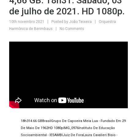
4,66 GB. 18h31. Sábado, 03
de julho de 2021. HD 1080p.
10th novembro 2021
Posted by
João Teixeira
Orquestra
Harmônica de Berimbaus
No Comments
18h31
4.66 GB
Brasil
Grupo De Capoeira Meia Lua - Fundado Em 29
De Maio De 1962
HD 1080p
IMG_0976
Instituto De Educação
Socioambiental - IESAMBI
Juiz De Fora
Laura Cavalieri Bisio -