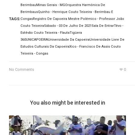
Berimbau
Minas Gerais - MG
Orquestra Harmônica De
Berimbaus
Quinho - Henrique Couto Teixeira - Berimbau E
TAGS:
Congas
Registro De Capoeira Mestre Polêmico - Professor João
Couto Teixeira
Sábado - 03 De Julho De 2021
Sala De Entrar
Têvo -
Estêvão Couto Teixeira - Flauta
Tigüera
360
UNICAPOEIRA
Universidade Da Capoeira
Universidade Livre De
Estudos Culturais Da Capoeira
Xico - Francisco De Assis Couto
Teixeira - Congas
No Comments
0
You also might be interested in