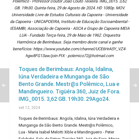
Polêmico - Professor Doutor João Couto Teixeira. IMG_0015. 3,62
GB. 19h30. Quinta-feira, 29 de Agosto de 2024. HD 1080p. MOV.
Universidade Livre de Estudos Culturais da Capoeira - Universidade
da Capoeira - UNICAPOEIRA, Instituto de Educação Socioambiental -
IESAMBI, Associação de Capoeira - ASCA e Grupo de Capoeira MEIA
LUA - Fundado Terça-feira, 29 de Maio de 1962. Orquestra
Harmônica de Berimbaus. Seja membro deste canal e ganhe
benefícios: https://www.youtube.com/channel/UCE6HrA5Y_VZ4-
hgw8FG13aw/join PIX - polemico72@hotmail.com
Toques de Berimbaus: Angola, Idalina,
Iúna Verdadeira e Munganga de São
Bento Grande. Mestr@s Polêmico, Lua e
Mandingueiro. Tigüéra 360, Juiz de Fora.
IMG_0015. 3,62 GB. 19h30. 29Ago24.
set 12, 2024
Toques de Berimbaus: Angola, Idalina, Iúna Verdadeira e
Munganga de São Bento Grande. Mestr@s Polêmico,
Lua - Maria Isabel Melotti Xible e Mandingueiro - Peter
Faluhelyi. Sala de Entrar, Tigüéra 360, Juiz de Fora, Minas