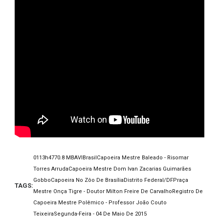
01
13h47
70.8 MB
AVI
Brasil
Capoeira Mestre Baleado - Risomar
Torres Arruda
Capoeira Mestre Dom Ivan Zacarias Guimarães
Gobbo
Capoeira No Zôo De Brasília
Distrito Federal/DF
Praça
TAGS:
Mestre Onça Tigre - Doutor Milton Freire De Carvalho
Registro De
Capoeira Mestre Polêmico - Professor João Couto
Teixeira
Segunda-Feira - 04 De Maio De 2015