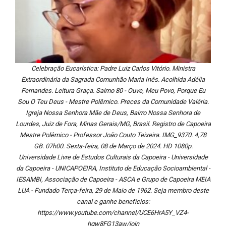
Celebração Eucarística: Padre Luiz Carlos Vitório. Ministra
Extraordinária da Sagrada Comunhão Maria Inês. Acolhida Adélia
Fernandes. Leitura Graça. Salmo 80 - Ouve, Meu Povo, Porque Eu
Sou O Teu Deus - Mestre Polêmico. Preces da Comunidade Valéria.
Igreja Nossa Senhora Mãe de Deus, Bairro Nossa Senhora de
Lourdes, Juiz de Fora, Minas Gerais/MG, Brasil. Registro de Capoeira
Mestre Polêmico - Professor João Couto Teixeira. IMG_9370. 4,78
GB. 07h00. Sexta-feira, 08 de Março de 2024. HD 1080p.
Universidade Livre de Estudos Culturais da Capoeira - Universidade
da Capoeira - UNICAPOEIRA, Instituto de Educação Socioambiental -
IESAMBI, Associação de Capoeira - ASCA e Grupo de Capoeira MEIA
LUA - Fundado Terça-feira, 29 de Maio de 1962. Seja membro deste
canal e ganhe benefícios:
https://www.youtube.com/channel/UCE6HrA5Y_VZ4-
hgw8FG13aw/join