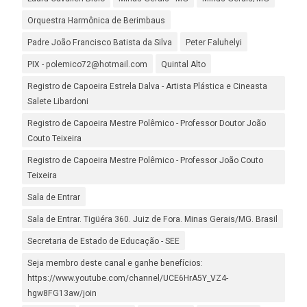
Orquestra Harmônica de Berimbaus
Padre João Francisco Batista da Silva
Peter Faluhelyi
PIX - polemico72@hotmail.com
Quintal Alto
Registro de Capoeira Estrela Dalva - Artista Plástica e Cineasta
Salete Libardoni
Registro de Capoeira Mestre Polêmico - Professor Doutor João
Couto Teixeira
Registro de Capoeira Mestre Polêmico - Professor João Couto
Teixeira
Sala de Entrar
Sala de Entrar. Tigüéra 360. Juiz de Fora. Minas Gerais/MG. Brasil
Secretaria de Estado de Educação - SEE
Seja membro deste canal e ganhe benefícios:
https://www.youtube.com/channel/UCE6HrA5Y_VZ4-
hgw8FG13aw/join