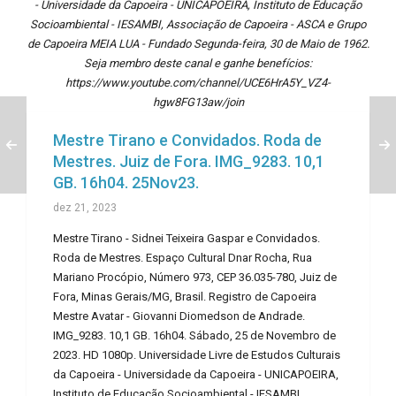
- Universidade da Capoeira - UNICAPOEIRA, Instituto de Educação
Socioambiental - IESAMBI, Associação de Capoeira - ASCA e Grupo
de Capoeira MEIA LUA - Fundado Segunda-feira, 30 de Maio de 1962.
Seja membro deste canal e ganhe benefícios:
https://www.youtube.com/channel/UCE6HrA5Y_VZ4-
hgw8FG13aw/join
Mestre Tirano e Convidados. Roda de
Mestres. Juiz de Fora. IMG_9283. 10,1
GB. 16h04. 25Nov23.
dez 21, 2023
Mestre Tirano - Sidnei Teixeira Gaspar e Convidados.
Roda de Mestres. Espaço Cultural Dnar Rocha, Rua
Mariano Procópio, Número 973, CEP 36.035-780, Juiz de
Fora, Minas Gerais/MG, Brasil. Registro de Capoeira
Mestre Avatar - Giovanni Diomedson de Andrade.
IMG_9283. 10,1 GB. 16h04. Sábado, 25 de Novembro de
2023. HD 1080p. Universidade Livre de Estudos Culturais
da Capoeira - Universidade da Capoeira - UNICAPOEIRA,
Instituto de Educação Socioambiental - IESAMBI,