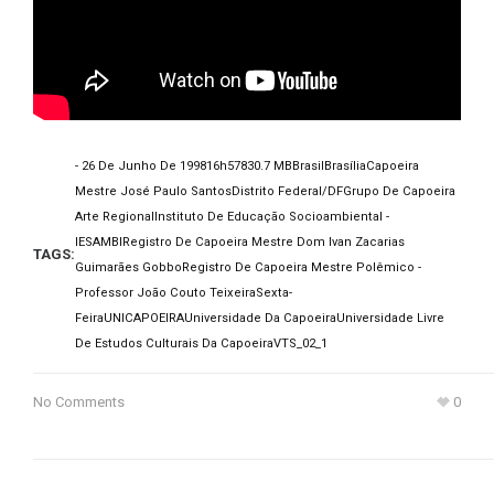
- 26 De Junho De 1998
16h57
830.7 MB
Brasil
Brasília
Capoeira
Mestre José Paulo Santos
Distrito Federal/DF
Grupo De Capoeira
Arte Regional
Instituto De Educação Socioambiental -
IESAMBI
Registro De Capoeira Mestre Dom Ivan Zacarias
TAGS:
Guimarães Gobbo
Registro De Capoeira Mestre Polêmico -
Professor João Couto Teixeira
Sexta-
Feira
UNICAPOEIRA
Universidade Da Capoeira
Universidade Livre
De Estudos Culturais Da Capoeira
VTS_02_1
No Comments
0