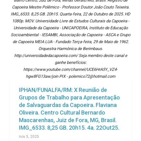
Bairro Centro, Juiz de Fora, Minas Gerais/MG, Brasil. Registro de
Capoeira Mestre Polêmico - Professor Doutor João Couto Teixeira.
IMG_6533. 8,25 GB. 20h15. Quarta-feira, 22 de Outubro de 2025. HD
1080p. MOV. Universidade Livre de Estudos Culturais da Capoeira -
Universidade da Capoeira - UNICAPOEIRA, Instituto de Educação
Socioambiental - IESAMBI, Associação de Capoeira - ASCA e Grupo
de Capoeira MEIA LUA - Fundado Terça-feira, 29 de Maio de 1962.
Orquestra Harmônica de Berimbaus.
http://universidadedacapoeira.com/ Seja membro deste canal e
ganhe benefícios:
https://www.youtube.com/channel/UCE6HrA5Y_VZ4-
hgw8FG13aw/join PIX - polemico72@hotmail.com
IPHAN/FUNALFA/RM: X Reunião de
Grupos de Trabalho para Apresentação
de Salvaguardas da Capoeira. Flaviana
Oliveira. Centro Cultural Bernardo
Mascarenhas, Juiz de Fora, MG, Brasil.
IMG_6533. 8,25 GB. 20h15. 4a. 22Out25.
nov 5, 2025