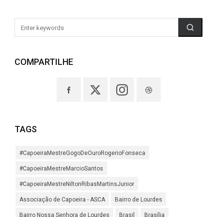
COMPARTILHE
TAGS
#CapoeiraMestreGogoDeOuroRogerioFonseca
#CapoeiraMestreMarcioSantos
#CapoeiraMestreNiltonRibasMartinsJunior
Associação de Capoeira - ASCA
Bairro de Lourdes
Bairro Nossa Senhora de Lourdes
Brasil
Brasília