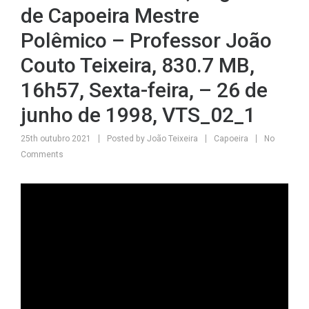
de Capoeira Mestre
Polêmico – Professor João
Couto Teixeira, 830.7 MB,
16h57, Sexta-feira, – 26 de
junho de 1998, VTS_02_1
25th outubro 2021
Posted by
João Teixeira
Capoeira
No
Comments