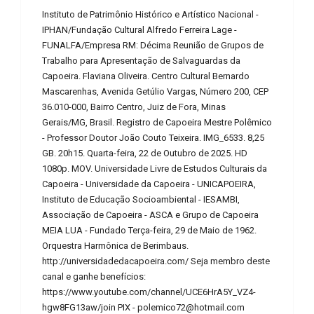
Instituto de Patrimônio Histórico e Artístico Nacional -
IPHAN/Fundação Cultural Alfredo Ferreira Lage -
FUNALFA/Empresa RM: Décima Reunião de Grupos de
Trabalho para Apresentação de Salvaguardas da
Capoeira. Flaviana Oliveira. Centro Cultural Bernardo
Mascarenhas, Avenida Getúlio Vargas, Número 200, CEP
36.010-000, Bairro Centro, Juiz de Fora, Minas
Gerais/MG, Brasil. Registro de Capoeira Mestre Polêmico
- Professor Doutor João Couto Teixeira. IMG_6533. 8,25
GB. 20h15. Quarta-feira, 22 de Outubro de 2025. HD
1080p. MOV. Universidade Livre de Estudos Culturais da
Capoeira - Universidade da Capoeira - UNICAPOEIRA,
Instituto de Educação Socioambiental - IESAMBI,
Associação de Capoeira - ASCA e Grupo de Capoeira
MEIA LUA - Fundado Terça-feira, 29 de Maio de 1962.
Orquestra Harmônica de Berimbaus.
http://universidadedacapoeira.com/ Seja membro deste
canal e ganhe benefícios:
https://www.youtube.com/channel/UCE6HrA5Y_VZ4-
hgw8FG13aw/join PIX - polemico72@hotmail.com