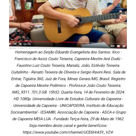
Homenagem ao Serjão Eduardo Evangelista dos Santos: Xico -
Francisco de Assis Couto Teixeira, Capoeira Mestre Asè Dudú -
Faustino Luiz Couto Teixeira, Marialú, João, Estêvão Teixeira.
Cuitelinho - Renato Teixeira de Oliveira e Sergio Ravini Reis. Sala de
Entrar, Tigüéra 360, Juiz de Fora, Minas Gerais/MG, Brasil. Registro
de Capoeira Mestre Polêmico - Professor João Couto Teixeira.
IMG_9311. 701,3 GB. 15h52. Quarta-feira, 14 de Fevereiro de 2024.
HD 1080p. Universidade Livre de Estudos Culturais da Capoeira -
Universidade da Capoeira - UNICAPOEIRA, Instituto de Educação
Socioambiental - IESAMBI, Associação de Capoeira - ASCA e Grupo
de Capoeira MEIA LUA - Fundado Terça-feira, 29 de Maio de 1962.
Seja membro deste canal e ganhe benefícios:
https://www.youtube.com/channel/UCE6HrA5Y_VZ4-