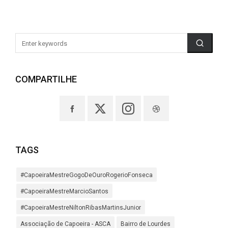
COMPARTILHE
TAGS
#CapoeiraMestreGogoDeOuroRogerioFonseca
#CapoeiraMestreMarcioSantos
#CapoeiraMestreNiltonRibasMartinsJunior
Associação de Capoeira - ASCA
Bairro de Lourdes