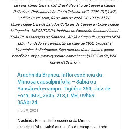
de Fora, Minas Gerais/MG, Brasil. Registro de Capoeira Mestre
Polêmico - Professor João Couto Teixeira. IMG_2305. 213,1 MB.
09h59. Sexta-feira, 05 de Abril de 2024. HD 1080p. MOV.
Universidade Livre de Estudos Culturais da Capoeira - Universidade
da Capoeira - UNICAPOEIRA, Instituto de Educação Socioambiental -
IESAMBI, Associação de Capoeira - ASCA e Grupo de Capoeira MEIA
LUA - Fundado Terça-feira, 29 de Maio de 1962. Orquestra
Harmônica de Berimbaus. Seja membro deste canal e ganhe
benefícios: https://www.youtube.com/channel/UCE6HrA5Y_VZ4-
hgw8FG13aw/join
Arachnida Branca: Inflorescência da
Mimosa caesalpinifolia – Sabiá ou
Sansão-do-campo. Tigüéra 360, Juiz de
Fora. IMG_2305. 213,1 MB. 09h59.
05Abr24.
maio 9, 2024
Arachnida Branca: Inflorescência da Mimosa
caesalpinifolia - Sabiá ou Sansão-do-campo. Varanda