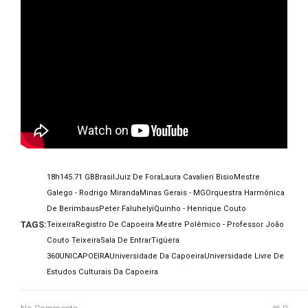
18h14
5.71 GB
Brasil
Juiz De Fora
Laura Cavalieri Bisio
Mestre
Galego - Rodrigo Miranda
Minas Gerais - MG
Orquestra Harmônica
De Berimbaus
Peter Faluhelyi
Quinho - Henrique Couto
TAGS:
Teixeira
Registro De Capoeira Mestre Polêmico - Professor João
Couto Teixeira
Sala De Entrar
Tigüera
360
UNICAPOEIRA
Universidade Da Capoeira
Universidade Livre De
Estudos Culturais Da Capoeira