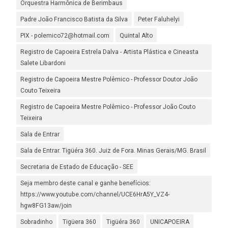
Orquestra Harmônica de Berimbaus
Padre João Francisco Batista da Silva
Peter Faluhelyi
PIX - polemico72@hotmail.com
Quintal Alto
Registro de Capoeira Estrela Dalva - Artista Plástica e Cineasta
Salete Libardoni
Registro de Capoeira Mestre Polêmico - Professor Doutor João
Couto Teixeira
Registro de Capoeira Mestre Polêmico - Professor João Couto
Teixeira
Sala de Entrar
Sala de Entrar. Tigüéra 360. Juiz de Fora. Minas Gerais/MG. Brasil
Secretaria de Estado de Educação - SEE
Seja membro deste canal e ganhe benefícios:
https://www.youtube.com/channel/UCE6HrA5Y_VZ4-
hgw8FG13aw/join
Sobradinho
Tigüera 360
Tigüéra 360
UNICAPOEIRA