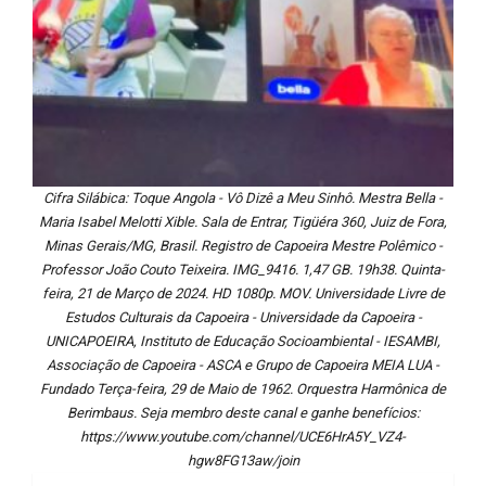
Cifra Silábica: Toque Angola - Vô Dizê a Meu Sinhô. Mestra Bella -
Maria Isabel Melotti Xible. Sala de Entrar, Tigüéra 360, Juiz de Fora,
Minas Gerais/MG, Brasil. Registro de Capoeira Mestre Polêmico -
Professor João Couto Teixeira. IMG_9416. 1,47 GB. 19h38. Quinta-
feira, 21 de Março de 2024. HD 1080p. MOV. Universidade Livre de
Estudos Culturais da Capoeira - Universidade da Capoeira -
UNICAPOEIRA, Instituto de Educação Socioambiental - IESAMBI,
Associação de Capoeira - ASCA e Grupo de Capoeira MEIA LUA -
Fundado Terça-feira, 29 de Maio de 1962. Orquestra Harmônica de
Berimbaus. Seja membro deste canal e ganhe benefícios:
https://www.youtube.com/channel/UCE6HrA5Y_VZ4-
hgw8FG13aw/join