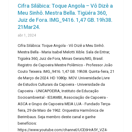
Cifra Silábica: Toque Angola – Vô Dizê a
Meu Sinhô. Mestra Bella. Tigüéra 360,
Juiz de Fora. IMG_9416. 1,47 GB. 19h38.
21Mar24.
abr 1, 2024
Cifra Silábica: Toque Angola - Vô Dizê a Meu Sinhô.
Mestra Bella - Maria Isabel Melotti Xible. Sala de Entrar,
Tigüéra 360, Juiz de Fora, Minas Gerais/MG, Brasil.
Registro de Capoeira Mestre Polêmico - Professor João
Couto Teixeira. IMG_9416. 1,47 GB. 19h38. Quinta-feira, 21
de Março de 2024. HD 1080p. MOV. Universidade Livre
de Estudos Culturais da Capoeira - Universidade da
Capoeira - UNICAPOEIRA, Instituto de Educação
Socioambiental - IESAMBI, Associação de Capoeira -
ASCA e Grupo de Capoeira MEIA LUA - Fundado Terça-
feira, 29 de Maio de 1962. Orquestra Harmônica de
Berimbaus. Seja membro deste canal e ganhe
benefícios:
https://www.youtube.com/channel/UCE6HrA5Y_VZ4-