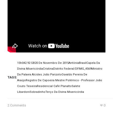
15h04
2.92 GB
20 De Novembro De 2015
Antônia
Brasil
Capela Da
Divina Misericórdia
Cristina
Distrito Federal/DF
IMG_4569
Ministro
Da Palavra Alcides João Parizoto
Osvaldo Pereira De
TAGS:
Araújo
Registro De Capoeira Mestre Polêmico - Professor João
Couto Teixeira
Residencial Café Planalto
Salete
Libardoni
Sobradinho
Terço Da Divina Misericórdia
2 Comments
0