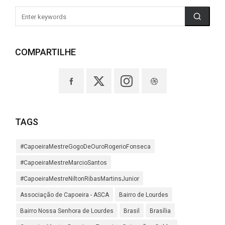
COMPARTILHE
TAGS
#CapoeiraMestreGogoDeOuroRogerioFonseca
#CapoeiraMestreMarcioSantos
#CapoeiraMestreNiltonRibasMartinsJunior
Associação de Capoeira - ASCA
Bairro de Lourdes
Bairro Nossa Senhora de Lourdes
Brasil
Brasília