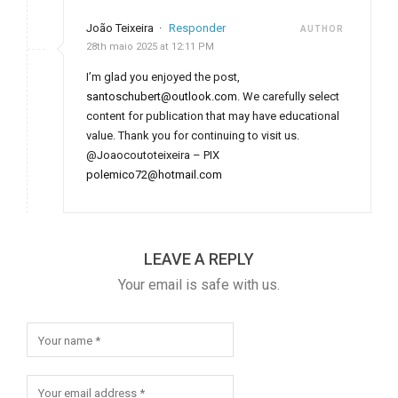
João Teixeira
·
Responder
AUTHOR
28th maio 2025 at 12:11 PM
I’m glad you enjoyed the post,
santoschubert@outlook.com
. We carefully select
content for publication that may have educational
value. Thank you for continuing to visit us.
@Joaocoutoteixeira – PIX
polemico72@hotmail.com
LEAVE A REPLY
Your email is safe with us.