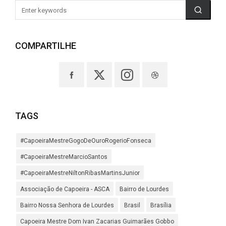
COMPARTILHE
TAGS
#CapoeiraMestreGogoDeOuroRogerioFonseca
#CapoeiraMestreMarcioSantos
#CapoeiraMestreNiltonRibasMartinsJunior
Associação de Capoeira - ASCA
Bairro de Lourdes
Bairro Nossa Senhora de Lourdes
Brasil
Brasília
Capoeira Mestre Dom Ivan Zacarias Guimarães Gobbo