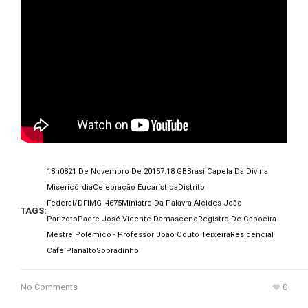
18h08
21 De Novembro De 2015
7.18 GB
Brasil
Capela Da Divina
Misericórdia
Celebração Eucarística
Distrito
Federal/DF
IMG_4675
Ministro Da Palavra Alcides João
TAGS:
Parizoto
Padre José Vicente Damasceno
Registro De Capoeira
Mestre Polêmico - Professor João Couto Teixeira
Residencial
Café Planalto
Sobradinho
No Comments
0