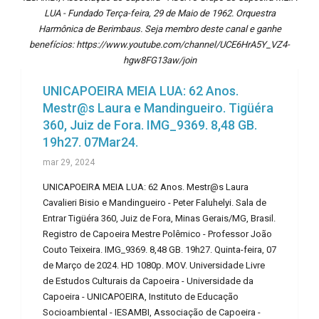
LUA - Fundado Terça-feira, 29 de Maio de 1962. Orquestra
Harmônica de Berimbaus. Seja membro deste canal e ganhe
benefícios: https://www.youtube.com/channel/UCE6HrA5Y_VZ4-
hgw8FG13aw/join
UNICAPOEIRA MEIA LUA: 62 Anos.
Mestr@s Laura e Mandingueiro. Tigüéra
360, Juiz de Fora. IMG_9369. 8,48 GB.
19h27. 07Mar24.
mar 29, 2024
UNICAPOEIRA MEIA LUA: 62 Anos. Mestr@s Laura
Cavalieri Bisio e Mandingueiro - Peter Faluhelyi. Sala de
Entrar Tigüéra 360, Juiz de Fora, Minas Gerais/MG, Brasil.
Registro de Capoeira Mestre Polêmico - Professor João
Couto Teixeira. IMG_9369. 8,48 GB. 19h27. Quinta-feira, 07
de Março de 2024. HD 1080p. MOV. Universidade Livre
de Estudos Culturais da Capoeira - Universidade da
Capoeira - UNICAPOEIRA, Instituto de Educação
Socioambiental - IESAMBI, Associação de Capoeira -