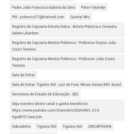
Padre João Francisco Batista da Silva
Peter Faluhelyi
PIX - polemico72@hotmail.com
Quintal Alto
Registro de Capoeira Estrela Dalva - Artista Plástica e Cineasta
Salete Libardoni
Registro de Capoeira Mestre Polêmico - Professor Doutor João
Couto Teixeira
Registro de Capoeira Mestre Polêmico - Professor João Couto
Teixeira
Sala de Entrar
Sala de Entrar. Tigüéra 360. Juiz de Fora. Minas Gerais/MG. Brasil
Secretaria de Estado de Educação - SEE
Seja membro deste canal e ganhe benefícios:
https://www.youtube.com/channel/UCE6HrA5Y_VZ4-
hgw8FG13aw/join
Sobradinho
Tigüera 360
Tigüéra 360
UNICAPOEIRA