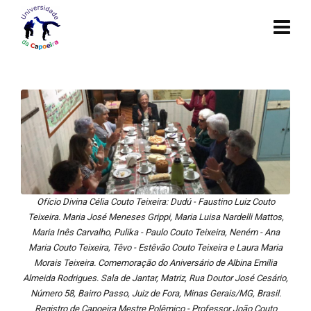
Ofício Divina Célia Couto Teixeira: Dudú - Faustino Luiz Couto
Teixeira. Maria José Meneses Grippi, Maria Luisa Nardelli Mattos,
Maria Inês Carvalho, Pulika - Paulo Couto Teixeira, Neném - Ana
Maria Couto Teixeira, Têvo - Estêvão Couto Teixeira e Laura Maria
Morais Teixeira. Comemoração do Aniversário de Albina Emília
Almeida Rodrigues. Sala de Jantar, Matriz, Rua Doutor José Cesário,
Número 58, Bairro Passo, Juiz de Fora, Minas Gerais/MG, Brasil.
Registro de Capoeira Mestre Polêmico - Professor João Couto