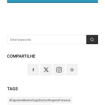
COMPARTILHE
TAGS
#CapoeiraMestreGogoDeOuroRogerioFonseca