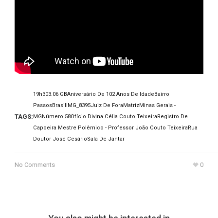
19h30
3.06 GB
Aniversário De 102 Anos De Idade
Bairro
Passos
Brasil
IMG_8395
Juiz De Fora
Matriz
Minas Gerais -
TAGS:
MG
Número 58
Ofício Divina Célia Couto Teixeira
Registro De
Capoeira Mestre Polêmico - Professor João Couto Teixeira
Rua
Doutor José Cesário
Sala De Jantar
No Comments
0