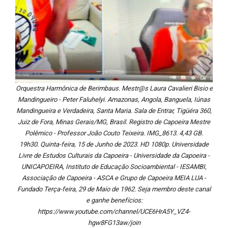
Orquestra Harmônica de Berimbaus. Mestr@s Laura Cavalieri Bisio e
Mandingueiro - Peter Faluhelyi. Amazonas, Angola, Banguela, Iúnas
Mandingueira e Verdadeira, Santa Maria. Sala de Entrar, Tigüéra 360,
Juiz de Fora, Minas Gerais/MG, Brasil. Registro de Capoeira Mestre
Polêmico - Professor João Couto Teixeira. IMG_8613. 4,43 GB.
19h30. Quinta-feira, 15 de Junho de 2023. HD 1080p. Universidade
Livre de Estudos Culturais da Capoeira - Universidade da Capoeira -
UNICAPOEIRA, Instituto de Educação Socioambiental - IESAMBI,
Associação de Capoeira - ASCA e Grupo de Capoeira MEIA LUA -
Fundado Terça-feira, 29 de Maio de 1962. Seja membro deste canal
e ganhe benefícios:
https://www.youtube.com/channel/UCE6HrA5Y_VZ4-
hgw8FG13aw/join