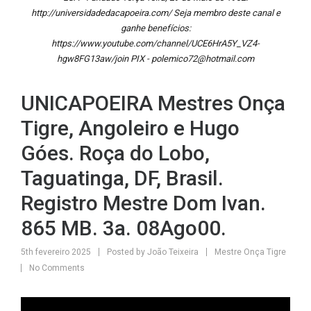
http://universidadedacapoeira.com/ Seja membro deste canal e
ganhe benefícios:
https://www.youtube.com/channel/UCE6HrA5Y_VZ4-
hgw8FG13aw/join PIX - polemico72@hotmail.com
UNICAPOEIRA Mestres Onça
Tigre, Angoleiro e Hugo
Góes. Roça do Lobo,
Taguatinga, DF, Brasil.
Registro Mestre Dom Ivan.
865 MB. 3a. 08Ago00.
5th fevereiro 2025
Posted by
João Teixeira
Mestre Onça Tigre
No Comments