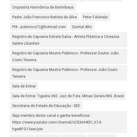
Orquestra Harmônica de Berimbaus
Padre João Francisco Batista da Silva
Peter Faluhelyi
PIX - polemico72@hotmail.com
Quintal Alto
Registro de Capoeira Estrela Dalva - Artista Plástica e Cineasta
Salete Libardoni
Registro de Capoeira Mestre Polêmico - Professor Doutor João
Couto Teixeira
Registro de Capoeira Mestre Polêmico - Professor João Couto
Teixeira
Sala de Entrar
Sala de Entrar. Tigüéra 360. Juiz de Fora. Minas Gerais/MG. Brasil
Secretaria de Estado de Educação - SEE
Seja membro deste canal e ganhe benefícios:
https://www.youtube.com/channel/UCE6HrA5Y_VZ4-
hgw8FG13aw/join