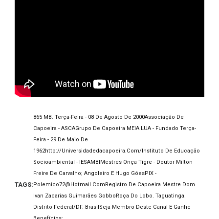
865 MB. Terça-Feira - 08 De Agosto De 2000
Associação De
Capoeira - ASCA
Grupo De Capoeira MEIA LUA - Fundado Terça-
Feira - 29 De Maio De
1962
Http://universidadedacapoeira.com/
Instituto De Educação
Socioambiental - IESAMBI
Mestres Onça Tigre - Doutor Milton
Freire De Carvalho; Angoleiro E Hugo Góes
PIX -
TAGS:
Polemico72@hotmail.com
Registro De Capoeira Mestre Dom
Ivan Zacarias Guimarães Gobbo
Roça Do Lobo. Taguatinga.
Distrito Federal/DF. Brasil
Seja Membro Deste Canal E Ganhe
Benefícios: