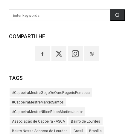
COMPARTILHE
TAGS
#CapoeiraMestreGogoDeOuroRogerioFonseca
#CapoeiraMestreMarcioSantos
#CapoeiraMestreNiltonRibasMartinsJunior
Associação de Capoeira - ASCA
Bairro de Lourdes
Bairro Nossa Senhora de Lourdes
Brasil
Brasília