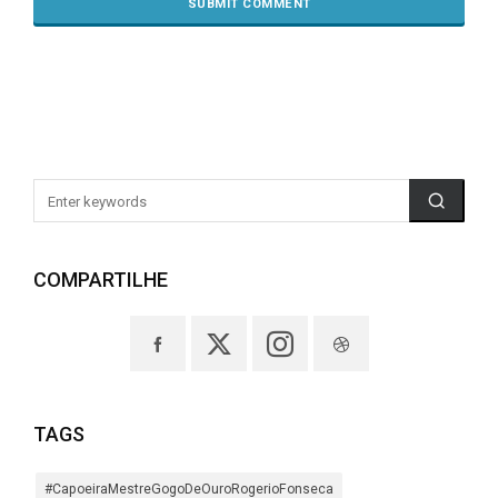
COMPARTILHE
TAGS
#CapoeiraMestreGogoDeOuroRogerioFonseca