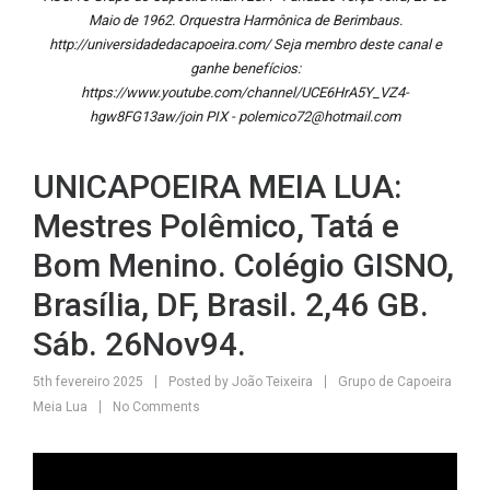
Maio de 1962. Orquestra Harmônica de Berimbaus.
http://universidadedacapoeira.com/ Seja membro deste canal e
ganhe benefícios:
https://www.youtube.com/channel/UCE6HrA5Y_VZ4-
hgw8FG13aw/join PIX - polemico72@hotmail.com
UNICAPOEIRA MEIA LUA:
Mestres Polêmico, Tatá e
Bom Menino. Colégio GISNO,
Brasília, DF, Brasil. 2,46 GB.
Sáb. 26Nov94.
5th fevereiro 2025
Posted by
João Teixeira
Grupo de Capoeira
Meia Lua
No Comments