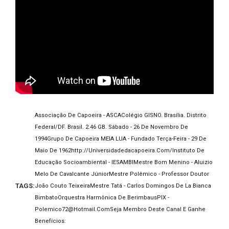
Associação De Capoeira - ASCA
Colégio GISNO. Brasília. Distrito
Federal/DF. Brasil. 2.46 GB. Sábado - 26 De Novembro De
1994
Grupo De Capoeira MEIA LUA - Fundado Terça-Feira - 29 De
Maio De 1962
Http://universidadedacapoeira.com/
Instituto De
Educação Socioambiental - IESAMBI
Mestre Bom Menino - Aluizio
Melo De Cavalcante Júnior
Mestre Polêmico - Professor Doutor
TAGS:
João Couto Teixeira
Mestre Tatá - Carlos Domingos De La Bianca
Bimbato
Orquestra Harmônica De Berimbaus
PIX -
Polemico72@hotmail.com
Seja Membro Deste Canal E Ganhe
Benefícios: