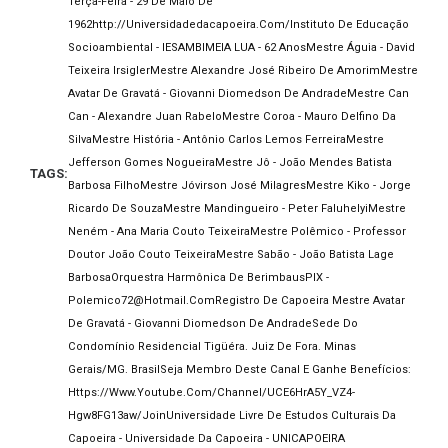
Terça-Feira - 29 De Maio De
1962
Http://universidadedacapoeira.com/
Instituto De Educação
Socioambiental - IESAMBI
MEIA LUA - 62 Anos
Mestre Águia - David
Teixeira Irsigler
Mestre Alexandre José Ribeiro De Amorim
Mestre
Avatar De Gravatá - Giovanni Diomedson De Andrade
Mestre Can
Can - Alexandre Juan Rabelo
Mestre Coroa - Mauro Delfino Da
Silva
Mestre História - Antônio Carlos Lemos Ferreira
Mestre
Jefferson Gomes Nogueira
Mestre Jô - João Mendes Batista
TAGS:
Barbosa Filho
Mestre Jóvirson José Milagres
Mestre Kiko - Jorge
Ricardo De Souza
Mestre Mandingueiro - Peter Faluhelyi
Mestre
Neném - Ana Maria Couto Teixeira
Mestre Polêmico - Professor
Doutor João Couto Teixeira
Mestre Sabão - João Batista Lage
Barbosa
Orquestra Harmônica De Berimbaus
PIX -
Polemico72@hotmail.com
Registro De Capoeira Mestre Avatar
De Gravatá - Giovanni Diomedson De Andrade
Sede Do
Condomínio Residencial Tigüéra. Juiz De Fora. Minas
Gerais/MG. Brasil
Seja Membro Deste Canal E Ganhe Benefícios:
Https://www.youtube.com/channel/UCE6HrA5Y_VZ4-
Hgw8FG13aw/join
Universidade Livre De Estudos Culturais Da
Capoeira - Universidade Da Capoeira - UNICAPOEIRA