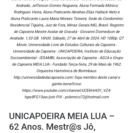
Andrade, Jefferson Gomes Nogueira, Aluna Formada Mônica
Rodrigues Vieira, Aluno Praticante Abrahao Elias Hallack Neto e
Aluna Praticante Laura Maria Moraes Teixeira. Sede do Condomínio
Residencial Tigüéra, Juiz de Fora, Minas Gerais/MG, Brasil. Registro
de Capoeira Mestre Avatar de Gravatá - Giovanni Diomedson de
Andrade. 1,53 GB. 16h00. Sábado, 27 de Abril de 2024. HD 1080p. QT
Movie. Universidade Livre de Estudos Culturais da Capoeira -
Universidade da Capoeira - UNICAPOEIRA, Instituto de Educação
Socioambiental - IESAMBI, Associação de Capoeira - ASCA e Grupo
de Capoeira MEIA LUA - Fundado Terça-feira, 29 de Maio de 1962.
Orquestra Harmônica de Berimbaus.
http://universidadedacapoeira.com/ Seja membro deste canal e
ganhe benefícios:
https://www.youtube.com/channel/UCE6HrA5Y_VZ4-
hgw8FG13aw/join PIX - polemico72@hotmail.com
UNICAPOEIRA MEIA LUA –
62 Anos. Mestr@s Jô,