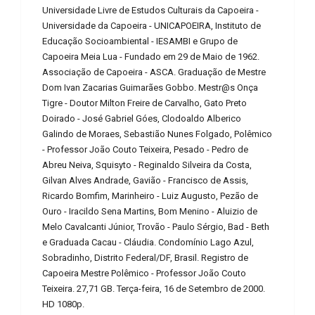
Universidade Livre de Estudos Culturais da Capoeira -
Universidade da Capoeira - UNICAPOEIRA, Instituto de
Educação Socioambiental - IESAMBI e Grupo de
Capoeira Meia Lua - Fundado em 29 de Maio de 1962.
Associação de Capoeira - ASCA. Graduação de Mestre
Dom Ivan Zacarias Guimarães Gobbo. Mestr@s Onça
Tigre - Doutor Milton Freire de Carvalho, Gato Preto
Doirado - José Gabriel Góes, Clodoaldo Alberico
Galindo de Moraes, Sebastião Nunes Folgado, Polêmico
- Professor João Couto Teixeira, Pesado - Pedro de
Abreu Neiva, Squisyto - Reginaldo Silveira da Costa,
Gilvan Alves Andrade, Gavião - Francisco de Assis,
Ricardo Bomfim, Marinheiro - Luiz Augusto, Pezão de
Ouro - Iracildo Sena Martins, Bom Menino - Aluizio de
Melo Cavalcanti Júnior, Trovão - Paulo Sérgio, Bad - Beth
e Graduada Cacau - Cláudia. Condomínio Lago Azul,
Sobradinho, Distrito Federal/DF, Brasil. Registro de
Capoeira Mestre Polêmico - Professor João Couto
Teixeira. 27,71 GB. Terça-feira, 16 de Setembro de 2000.
HD 1080p.