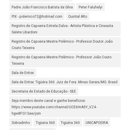
Padre João Francisco Batista da Silva
Peter Faluhelyi
PIX - polemico72@hotmail.com
Quintal Alto
Registro de Capoeira Estrela Dalva - Artista Plástica e Cineasta
Salete Libardoni
Registro de Capoeira Mestre Polêmico - Professor Doutor João
Couto Teixeira
Registro de Capoeira Mestre Polêmico - Professor João Couto
Teixeira
Sala de Entrar
Sala de Entrar. Tigüéra 360. Juiz de Fora. Minas Gerais/MG. Brasil
Secretaria de Estado de Educação - SEE
Seja membro deste canal e ganhe benefícios:
https://www.youtube.com/channel/UCE6HrA5Y_VZ4-
hgw8FG13aw/join
Sobradinho
Tigüera 360
Tigüéra 360
UNICAPOEIRA