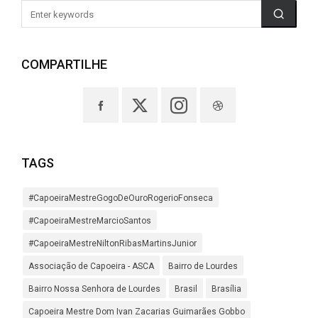
COMPARTILHE
TAGS
#CapoeiraMestreGogoDeOuroRogerioFonseca
#CapoeiraMestreMarcioSantos
#CapoeiraMestreNiltonRibasMartinsJunior
Associação de Capoeira - ASCA
Bairro de Lourdes
Bairro Nossa Senhora de Lourdes
Brasil
Brasília
Capoeira Mestre Dom Ivan Zacarias Guimarães Gobbo