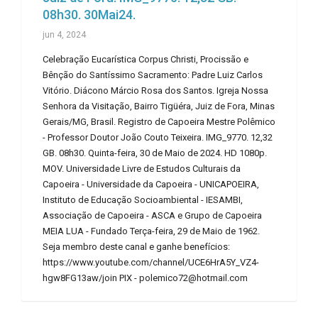
08h30. 30Mai24.
jun 4, 2024
Celebração Eucarística Corpus Christi, Procissão e
Bênção do Santíssimo Sacramento: Padre Luiz Carlos
Vitório. Diácono Márcio Rosa dos Santos. Igreja Nossa
Senhora da Visitação, Bairro Tigüéra, Juiz de Fora, Minas
Gerais/MG, Brasil. Registro de Capoeira Mestre Polêmico
- Professor Doutor João Couto Teixeira. IMG_9770. 12,32
GB. 08h30. Quinta-feira, 30 de Maio de 2024. HD 1080p.
MOV. Universidade Livre de Estudos Culturais da
Capoeira - Universidade da Capoeira - UNICAPOEIRA,
Instituto de Educação Socioambiental - IESAMBI,
Associação de Capoeira - ASCA e Grupo de Capoeira
MEIA LUA - Fundado Terça-feira, 29 de Maio de 1962.
Seja membro deste canal e ganhe benefícios:
https://www.youtube.com/channel/UCE6HrA5Y_VZ4-
hgw8FG13aw/join PIX - polemico72@hotmail.com