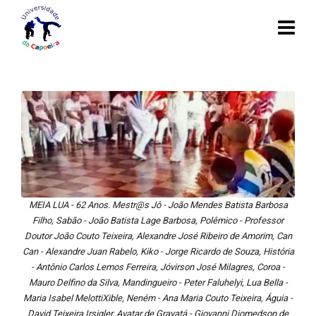
MEIA LUA - 62 Anos. Mestr@s Jô - João Mendes Batista Barbosa
Filho, Sabão - João Batista Lage Barbosa, Polêmico - Professor
Doutor João Couto Teixeira, Alexandre José Ribeiro de Amorim, Can
Can - Alexandre Juan Rabelo, Kiko - Jorge Ricardo de Souza, História
- Antônio Carlos Lemos Ferreira, Jóvirson José Milagres, Coroa -
Mauro Delfino da Silva, Mandingueiro - Peter Faluhelyi, Lua Bella -
Maria Isabel MelottiXible, Neném - Ana Maria Couto Teixeira, Águia -
David Teixeira Irsigler, Avatar de Gravatá - Giovanni Diomedson de