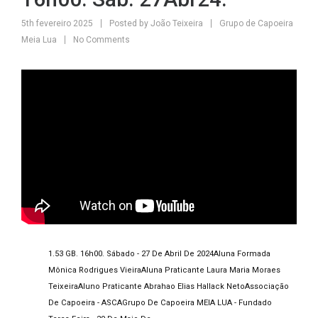
5th fevereiro 2025
Posted by
João Teixeira
Grupo de Capoeira
Meia Lua
No Comments
1.53 GB. 16h00. Sábado - 27 De Abril De 2024
Aluna Formada
Mônica Rodrigues Vieira
Aluna Praticante Laura Maria Moraes
Teixeira
Aluno Praticante Abrahao Elias Hallack Neto
Associação
De Capoeira - ASCA
Grupo De Capoeira MEIA LUA - Fundado