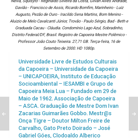
Neiva, Squisyto - Reginaldo Silveira da Costa, Gilvan Alves Andrade,
Gavião - Francisco de Assis, Ricardo Bomfim, Marinheiro - Luiz
Augusto, Pezão de Ouro - Iracildo Sena Martins, Bom Menino -
Aluizio de Melo Cavalcanti Júnior, Trovão - Paulo Sérgio, Bad - Beth e
Graduada Cacau - Cláudia. Condomínio Lago Azul, Sobradinho,
Distrito Federal/DF, Brasil. Registro de Capoeira Mestre Polêmico -
Professor João Couto Teixeira. 27,71 GB. Terça-feira, 16 de
Setembro de 2000. HD 1080p.
Universidade Livre de Estudos Culturais
da Capoeira – Universidade da Capoeira
– UNICAPOEIRA, Instituto de Educação
Socioambiental – IESAMBI e Grupo de
Capoeira Meia Lua – Fundado em 29 de
Maio de 1962. Associação de Capoeira
– ASCA. Graduação de Mestre Dom Ivan
Zacarias Guimarães Gobbo. Mestr@s
Onça Tigre – Doutor Milton Freire de
Carvalho, Gato Preto Doirado – José
Gabriel Góes, Clodoaldo Alberico