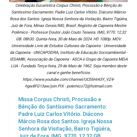
Celebração Eucarística Corpus Christi, Procissão e Bênção do
Santíssimo Sacramento: Padre Luiz Carlos Vitório. Diácono Márcio
Rosa dos Santos. Igreja Nossa Senhora da Visitação, Bairro Tigüéra,
Juiz de Fora, Minas Gerais/MG, Brasil. Registro de Capoeira Mestre
Polêmico - Professor Doutor João Couto Teixeira. IMG_9770. 12,32
GB. 08h30. Quinta-feira, 30 de Maio de 2024. HD 1080p. MOV.
Universidade Livre de Estudos Culturais da Capoeira - Universidade
da Capoeira - UNICAPOEIRA, Instituto de Educação Socioambiental -
IESAMBI, Associação de Capoeira - ASCA e Grupo de Capoeira MEIA
LUA - Fundado Terça-feira, 29 de Maio de 1962. Seja membro deste
canal e ganhe benefícios:
https://www.youtube.com/channel/UCE6HrA5Y_VZ4-
hgw8FG13aw/join PIX - polemico72@hotmail.com
Missa Corpus Christi, Procissão e
Bênção do Santíssimo Sacramento:
Padre Luiz Carlos Vitório. Diácono
Márcio Rosa dos Santos. Igreja Nossa
Senhora da Visitação, Bairro Tigüéra,
Juiz de Fora. IMG_9770. 12,32 GB.