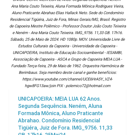
Ana Maria Couto Teixeira, Aluna Formada Mônica Rodrigues Vieira,
Aluno Praticante Abrahao Elias Hallack Neto. Sede do Condomínio
Residencial Tigüéra, Juiz de Fora, Minas Gerais/MG, Brasil. Registro
de Capoeira Mestre Polêmico - Professor Doutor João Couto Teixeira
e Neném - Ana Maria Couto Teixeira. IMG_9756. 11,33 GB. 17h16.
Sábado, 25 de Maio de 2024. HD 1080p. MOV. Universidade Livre de
Estudos Culturais da Capoeira - Universidade da Capoeira -
UNICAPOEIRA, Instituto de Educação Socioambiental - IESAMBI,
Associação de Capoeira - ASCA e Grupo de Capoeira MEIA LUA -
Fundado Terça-feira, 29 de Maio de 1962. Orquestra Harmônica de
Berimbaus. Seja membro deste canal e ganhe benefícios:
https://www.youtube.com/channel/UCE6HrA5Y_VZ4-
hgw8FG13aw/join PIX - polemico72@hotmail.com
UNICAPOEIRA: MEIA LUA 62 Anos.
Segunda Sequência. Neném, Aluna
Formada Mônica, Aluno Praticante
Abrahao. Condomínio Residencial
Tigüéra, Juiz de Fora. IMG_9756. 11,33
GB. 17h16. 25Mai24.