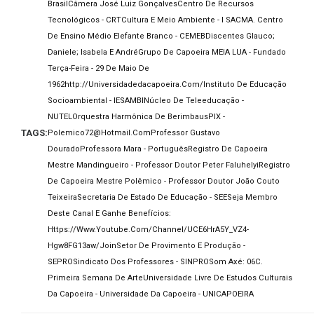
Brasil
Câmera José Luiz Gonçalves
Centro De Recursos
Tecnológicos - CRT
Cultura E Meio Ambiente - I SACMA. Centro
De Ensino Médio Elefante Branco - CEMEB
Discentes Glauco;
Daniele; Isabela E André
Grupo De Capoeira MEIA LUA - Fundado
Terça-Feira - 29 De Maio De
1962
Http://universidadedacapoeira.com/
Instituto De Educação
Socioambiental - IESAMBI
Núcleo De Teleeducação -
NUTEL
Orquestra Harmônica De Berimbaus
PIX -
TAGS:
Polemico72@hotmail.com
Professor Gustavo
Dourado
Professora Mara - Português
Registro De Capoeira
Mestre Mandingueiro - Professor Doutor Peter Faluhelyi
Registro
De Capoeira Mestre Polêmico - Professor Doutor João Couto
Teixeira
Secretaria De Estado De Educação - SEE
Seja Membro
Deste Canal E Ganhe Benefícios:
Https://www.youtube.com/channel/UCE6HrA5Y_VZ4-
Hgw8FG13aw/join
Setor De Provimento E Produção -
SEPRO
Sindicato Dos Professores - SINPRO
Som Axé: 06C.
Primeira Semana De Arte
Universidade Livre De Estudos Culturais
Da Capoeira - Universidade Da Capoeira - UNICAPOEIRA