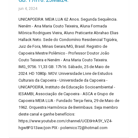
jun 4, 2024
UNICAPOEIRA: MEIA LUA 62 Anos. Segunda Sequência.
Neném - Ana Maria Couto Teixeira, Aluna Formada
Mônica Rodrigues Vieira, Aluno Praticante Abrahao Elias
Hallack Neto. Sede do Condomínio Residencial Tigüéra,
Juiz de Fora, Minas Gerais/MG, Brasil. Registro de
Capoeira Mestre Polêmico - Professor Doutor João
Couto Teixeira e Neném - Ana Maria Couto Teixeira.
IMG_9756. 11,33 GB. 17h16. Sábado, 25 de Maio de
2024. HD 1080p. MOV. Universidade Livre de Estudos
Culturais da Capoeira - Universidade da Capoeira -
UNICAPOEIRA, Instituto de Educação Socioambiental -
IESAMBI, Associação de Capoeira - ASCA e Grupo de
Capoeira MEIA LUA - Fundado Terça-feira, 29 de Maio de
1962. Orquestra Harmônica de Berimbaus. Seja membro
deste canal e ganhe benefícios:
https://www.youtube.com/channel/UCE6HrA5Y_VZ4-
hgw8FG13aw/join PIX - polemico72@hotmail.com