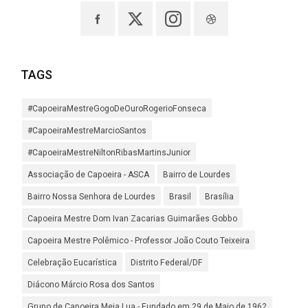
TAGS
#CapoeiraMestreGogoDeOuroRogerioFonseca
#CapoeiraMestreMarcioSantos
#CapoeiraMestreNiltonRibasMartinsJunior
Associação de Capoeira - ASCA
Bairro de Lourdes
Bairro Nossa Senhora de Lourdes
Brasil
Brasília
Capoeira Mestre Dom Ivan Zacarias Guimarães Gobbo
Capoeira Mestre Polêmico - Professor João Couto Teixeira
Celebração Eucarística
Distrito Federal/DF
Diácono Márcio Rosa dos Santos
Grupo de Capoeira Meia Lua - Fundado em 29 de Maio de 1962