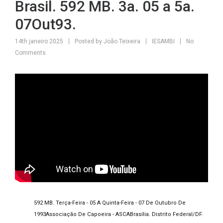
Brasil. 592 MB. 3a. 05 a 5a.
07Out93.
14th janeiro 2025
Posted by
João Teixeira
IESAMBI
No
Comments
592 MB. Terça-Feira - 05 A Quinta-Feira - 07 De Outubro De
1993
Associação De Capoeira - ASCA
Brasília. Distrito Federal/DF.