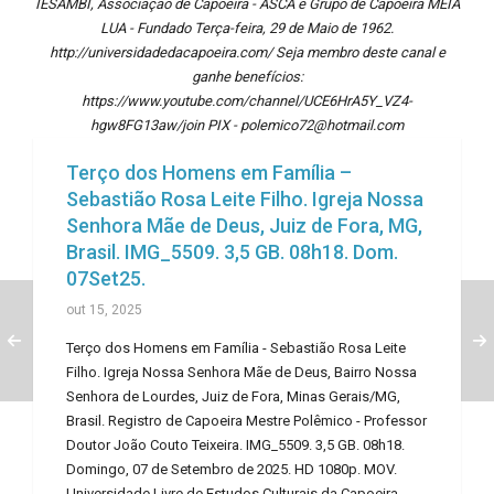
IESAMBI, Associação de Capoeira - ASCA e Grupo de Capoeira MEIA
LUA - Fundado Terça-feira, 29 de Maio de 1962.
http://universidadedacapoeira.com/ Seja membro deste canal e
ganhe benefícios:
https://www.youtube.com/channel/UCE6HrA5Y_VZ4-
hgw8FG13aw/join PIX - polemico72@hotmail.com
Terço dos Homens em Família –
Sebastião Rosa Leite Filho. Igreja Nossa
Senhora Mãe de Deus, Juiz de Fora, MG,
Brasil. IMG_5509. 3,5 GB. 08h18. Dom.
07Set25.
out 15, 2025
Terço dos Homens em Família - Sebastião Rosa Leite
Filho. Igreja Nossa Senhora Mãe de Deus, Bairro Nossa
Senhora de Lourdes, Juiz de Fora, Minas Gerais/MG,
Brasil. Registro de Capoeira Mestre Polêmico - Professor
Doutor João Couto Teixeira. IMG_5509. 3,5 GB. 08h18.
Domingo, 07 de Setembro de 2025. HD 1080p. MOV.
Universidade Livre de Estudos Culturais da Capoeira -