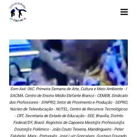
Som Axé: 06C. Primeira Semana de Arte, Cultura e Meio Ambiente - I
SACMA. Centro de Ensino Médio Elefante Branco - CEMEB, Sindicato
dos Professores - SINPRO, Setor de Provimento e Produção - SEPRO,
Núcleo de Teleeducação - NUTEL, Centro de Recursos Tecnológicos
- CRT, Secretaria de Estado de Educação - SEE, Brasília, Distrito
Federal/DF, Brasil. Registros de Capoeira Mestr@s Professor@s
Doutor@s Polêmico - João Couto Teixeira, Mandingueiro - Peter
Faluhelyi, Mara - Português, José Luiz Gonçalves, Gustavo Dourado,