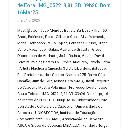
de Fora. IMG_0522. 8,81 GB. 09h26. Dom.
16Mar25.
maio 16, 2025
Mestr@s Jô - João Mendes Batista Barbosa Filho - 60
Anos, Polêmico, Beto - Gilberto Oscar Silva Werneck,
Marta, Deivisson, Paulo Lopes, Fernanda, Bruno, Breno,
Canela Roxa, Joel, Galão, Avatar de Gravatá - Giovanni
Diomedson de Andrade, João Batista, Águia - David
Teixeira Irsigler, Caramujo - Pedro Augusto, Estrela Dalva
- Artista Plástica e Cineasta Salete Libardoni: Batuque.
Rua Bartolomeu dos Santos, Número 275, Bairro São
Damião, Juiz de Fora, Minas Gerais/MG, Brasil. Registro
de Capoeira Mestre Polêmico - Professor Doutor João
Couto Teixeira. IMG_0522. 8,81 GB. 09h26. Domingo, 16
de Março de 2025. HD 1080p. MOV. Universidade Livre
de Estudos Culturais da Capoeira - Universidade da
Capoeira - UNICAPOEIRA, Instituto de Educação
Socioambiental - IESAMBI, Associação de Capoeira -
ASCA e Grupo de Capoeira MEIA LUA - Fundado Terça-