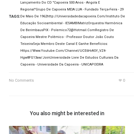
Lançamento Do CD "Capoeira 500 Anos - Angola E
Regional"
Grupo De Capoeira MEIA LUA - Fundado Terça-Feira - 29
TAGS:
De Maio De 1962
Http://universidadedacapoeira.com/
Instituto De
Educação Socioambiental - IESAMBI
Matriz
Orquestra Harmônica
De Berimbaus
PIX - Polemico72@hotmail.com
Registro De
Capoeira Mestre Polêmico - Professor Doutor João Couto
Teixeira
Seja Membro Deste Canal E Ganhe Benefícios:
Https://www.youtube.com/channel/UCE6HrA5Y_VZ4-
Hgw8FG13aw/join
Universidade Livre De Estudos Culturais Da
Capoeira - Universidade Da Capoeira - UNICAPOEIRA
No Comments
0
You also might be interested in