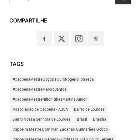
COMPARTILHE
TAGS
#CapoeiraMestreGogoDeOuroRogerioFonseca
#CapoeiraMestreMarcioSantos
#CapoeiraMestreNiltonRibasMartinsJunior
Associação de Capoeira - ASCA
Bairro de Lourdes
Bairro Nossa Senhora de Lourdes
Brasil
Brasília
Capoeira Mestre Dom Ivan Zacarias Guimarães Gobbo
Capoeira Mestre Polêmico - Professor João Couto Teixeira