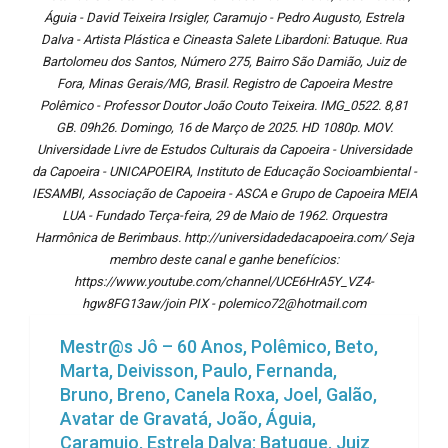
Águia - David Teixeira Irsigler, Caramujo - Pedro Augusto, Estrela
Dalva - Artista Plástica e Cineasta Salete Libardoni: Batuque. Rua
Bartolomeu dos Santos, Número 275, Bairro São Damião, Juiz de
Fora, Minas Gerais/MG, Brasil. Registro de Capoeira Mestre
Polêmico - Professor Doutor João Couto Teixeira. IMG_0522. 8,81
GB. 09h26. Domingo, 16 de Março de 2025. HD 1080p. MOV.
Universidade Livre de Estudos Culturais da Capoeira - Universidade
da Capoeira - UNICAPOEIRA, Instituto de Educação Socioambiental -
IESAMBI, Associação de Capoeira - ASCA e Grupo de Capoeira MEIA
LUA - Fundado Terça-feira, 29 de Maio de 1962. Orquestra
Harmônica de Berimbaus. http://universidadedacapoeira.com/ Seja
membro deste canal e ganhe benefícios:
https://www.youtube.com/channel/UCE6HrA5Y_VZ4-
hgw8FG13aw/join PIX - polemico72@hotmail.com
Mestr@s Jô – 60 Anos, Polêmico, Beto,
Marta, Deivisson, Paulo, Fernanda,
Bruno, Breno, Canela Roxa, Joel, Galão,
Avatar de Gravatá, João, Águia,
Caramujo, Estrela Dalva: Batuque. Juiz