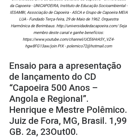
da Capoeira - UNICAPOEIRA, Instituto de Educação Socioambiental -
IESAMBI, Associação de Capoeira - ASCA e Grupo de Capoeira MEIA
LUA - Fundado Terça-feira, 29 de Maio de 1962. Orquestra
Harmônica de Berimbaus. http://universidadedacapoeira.com/ Seja
membro deste canal e ganhe benefícios:
https://www.youtube.com/channel/UCE6HrA5Y_VZ4-
hgw8FG13aw/join PIX - polemico72@hotmail.com
Ensaio para a apresentação
de lançamento do CD
“Capoeira 500 Anos –
Angola e Regional”.
Henrique e Mestre Polêmico.
Juiz de Fora, MG, Brasil. 1,99
GB. 2a, 23Out00.