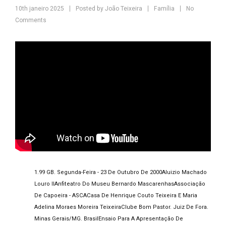
10th janeiro 2025
Posted by
João Teixeira
Família
No
Comments
1.99 GB. Segunda-Feira - 23 De Outubro De 2000
Aluizio Machado
Louro II
Anfiteatro Do Museu Bernardo Mascarenhas
Associação
De Capoeira - ASCA
Casa De Henrique Couto Teixeira E Maria
Adelina Moraes Moreira Teixeira
Clube Bom Pastor. Juiz De Fora.
Minas Gerais/MG. Brasil
Ensaio Para A Apresentação De