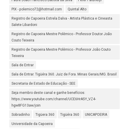
Padre João Francisco Batista da Silva
Peter Faluhelyi
PIX - polemico72@hotmail.com
Quintal Alto
Registro de Capoeira Estrela Dalva - Artista Plástica e Cineasta
Salete Libardoni
Registro de Capoeira Mestre Polêmico - Professor Doutor João
Couto Teixeira
Registro de Capoeira Mestre Polêmico - Professor João Couto
Teixeira
Sala de Entrar
Sala de Entrar. Tigüéra 360. Juiz de Fora. Minas Gerais/MG. Brasil
Secretaria de Estado de Educação - SEE
Seja membro deste canal e ganhe benefícios:
https://www.youtube.com/channel/UCE6HrA5Y_VZ4-
hgw8FG13aw/join
Sobradinho
Tigüera 360
Tigüéra 360
UNICAPOEIRA
Universidade da Capoeira