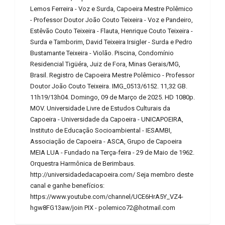
Lemos Ferreira - Voz e Surda, Capoeira Mestre Polêmico
- Professor Doutor João Couto Teixeira - Voz e Pandeiro,
Estêvão Couto Teixeira - Flauta, Henrique Couto Teixeira -
Surda e Tamborim, David Teixeira Irsigler - Surda e Pedro
Bustamante Teixeira - Violão. Piscina, Condomínio
Residencial Tigüéra, Juiz de Fora, Minas Gerais/MG,
Brasil. Registro de Capoeira Mestre Polêmico - Professor
Doutor João Couto Teixeira. IMG_0513/6152. 11,32 GB.
11h19/13h04. Domingo, 09 de Março de 2025. HD 1080p.
MOV. Universidade Livre de Estudos Culturais da
Capoeira - Universidade da Capoeira - UNICAPOEIRA,
Instituto de Educação Socioambiental - IESAMBI,
Associação de Capoeira - ASCA, Grupo de Capoeira
MEIA LUA - Fundado na Terça-feira - 29 de Maio de 1962.
Orquestra Harmônica de Berimbaus.
http://universidadedacapoeira.com/ Seja membro deste
canal e ganhe benefícios:
https://www.youtube.com/channel/UCE6HrA5Y_VZ4-
hgw8FG13aw/join PIX - polemico72@hotmail.com