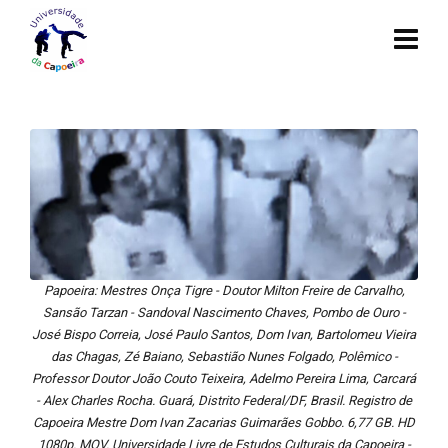
Papoeira: Mestres Onça Tigre - Doutor Milton Freire de Carvalho,
Sansão Tarzan - Sandoval Nascimento Chaves, Pombo de Ouro -
José Bispo Correia, José Paulo Santos, Dom Ivan, Bartolomeu Vieira
das Chagas, Zé Baiano, Sebastião Nunes Folgado, Polêmico -
Professor Doutor João Couto Teixeira, Adelmo Pereira Lima, Carcará
- Alex Charles Rocha. Guará, Distrito Federal/DF, Brasil. Registro de
Capoeira Mestre Dom Ivan Zacarias Guimarães Gobbo. 6,77 GB. HD
1080p. MOV. Universidade Livre de Estudos Culturais da Capoeira -