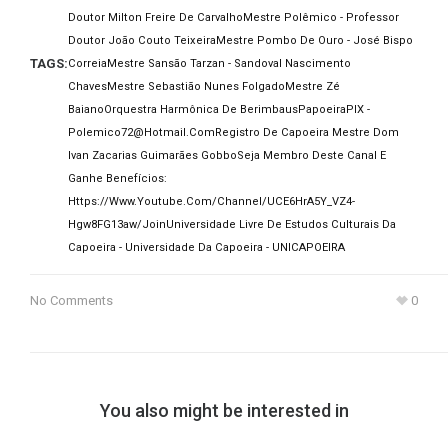
Doutor Milton Freire De Carvalho
Mestre Polêmico - Professor
Doutor João Couto Teixeira
Mestre Pombo De Ouro - José Bispo
TAGS:
Correia
Mestre Sansão Tarzan - Sandoval Nascimento
Chaves
Mestre Sebastião Nunes Folgado
Mestre Zé
Baiano
Orquestra Harmônica De Berimbaus
Papoeira
PIX -
Polemico72@hotmail.com
Registro De Capoeira Mestre Dom
Ivan Zacarias Guimarães Gobbo
Seja Membro Deste Canal E
Ganhe Benefícios:
Https://www.youtube.com/channel/UCE6HrA5Y_VZ4-
Hgw8FG13aw/join
Universidade Livre De Estudos Culturais Da
Capoeira - Universidade Da Capoeira - UNICAPOEIRA
No Comments
0
You also might be interested in