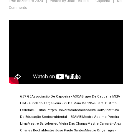
19th dezembro 2024
Posted by
João Teixeira
Capoeira
No
Comments
6.77 GB
Associação De Capoeira - ASCA
Grupo De Capoeira MEIA
LUA - Fundado Terça-Feira - 29 De Maio De 1962
Guará. Distrito
Federal/DF. Brasil
Http://universidadedacapoeira.com/
Instituto
De Educação Socioambiental - IESAMBI
Mestre Adelmo Pereira
Lima
Mestre Bartolomeu Vieira Das Chagas
Mestre Carcará - Alex
Charles Rocha
Mestre José Paulo Santos
Mestre Onça Tigre -