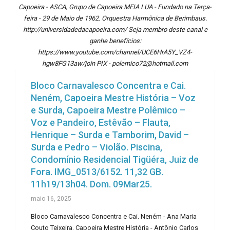
Capoeira - ASCA, Grupo de Capoeira MEIA LUA - Fundado na Terça-
feira - 29 de Maio de 1962. Orquestra Harmônica de Berimbaus.
http://universidadedacapoeira.com/ Seja membro deste canal e
ganhe benefícios:
https://www.youtube.com/channel/UCE6HrA5Y_VZ4-
hgw8FG13aw/join PIX - polemico72@hotmail.com
Bloco Carnavalesco Concentra e Cai.
Neném, Capoeira Mestre História – Voz
e Surda, Capoeira Mestre Polêmico –
Voz e Pandeiro, Estêvão – Flauta,
Henrique – Surda e Tamborim, David –
Surda e Pedro – Violão. Piscina,
Condomínio Residencial Tigüéra, Juiz de
Fora. IMG_0513/6152. 11,32 GB.
11h19/13h04. Dom. 09Mar25.
maio 16, 2025
Bloco Carnavalesco Concentra e Cai. Neném - Ana Maria
Couto Teixeira, Capoeira Mestre História - Antônio Carlos