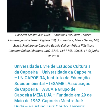
Capoeira Mestre Asé Dudú - Faustino Luiz Couto Teixeira:
Homenagem Fraternal. Tigüera 328, Juiz de Fora, Minas Gerais/MG,
Brasil. Registro de Capoeira Estrela Dalva - Artista Plástica e
Cineasta Salete Libardoni. IMG_3733. 164,7 MB. 20h25. 11 de junho
de 2020.
Universidade Livre de Estudos Culturais
da Capoeira – Universidade da Capoeira
– UNICAPOEIRA, Instituto de Educação
Socioambiental – IESAMBI, Associação
de Capoeira – ASCA e Grupo de
Capoeira MEIA LUA – Fundado em 29 de
Maio de 1962. Capoeira Mestre Asé
Dudú – Faustino Luiz Couto Teixeira: