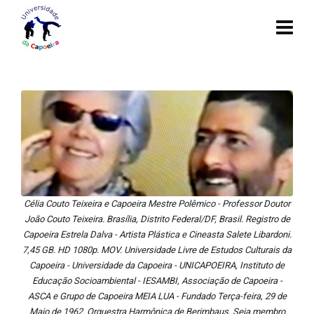
Célia Couto Teixeira e Capoeira Mestre Polêmico - Professor Doutor
João Couto Teixeira. Brasília, Distrito Federal/DF, Brasil. Registro de
Capoeira Estrela Dalva - Artista Plástica e Cineasta Salete Libardoni.
7,45 GB. HD 1080p. MOV. Universidade Livre de Estudos Culturais da
Capoeira - Universidade da Capoeira - UNICAPOEIRA, Instituto de
Educação Socioambiental - IESAMBI, Associação de Capoeira -
ASCA e Grupo de Capoeira MEIA LUA - Fundado Terça-feira, 29 de
Maio de 1962. Orquestra Harmônica de Berimbaus. Seja membro