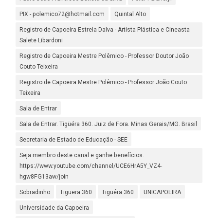
PIX - polemico72@hotmail.com
Quintal Alto
Registro de Capoeira Estrela Dalva - Artista Plástica e Cineasta
Salete Libardoni
Registro de Capoeira Mestre Polêmico - Professor Doutor João
Couto Teixeira
Registro de Capoeira Mestre Polêmico - Professor João Couto
Teixeira
Sala de Entrar
Sala de Entrar. Tigüéra 360. Juiz de Fora. Minas Gerais/MG. Brasil
Secretaria de Estado de Educação - SEE
Seja membro deste canal e ganhe benefícios:
https://www.youtube.com/channel/UCE6HrA5Y_VZ4-
hgw8FG13aw/join
Sobradinho
Tigüera 360
Tigüéra 360
UNICAPOEIRA
Universidade da Capoeira