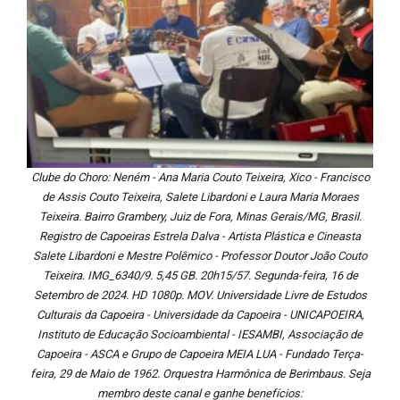
Clube do Choro: Neném - Ana Maria Couto Teixeira, Xico - Francisco
de Assis Couto Teixeira, Salete Libardoni e Laura Maria Moraes
Teixeira. Bairro Grambery, Juiz de Fora, Minas Gerais/MG, Brasil.
Registro de Capoeiras Estrela Dalva - Artista Plástica e Cineasta
Salete Libardoni e Mestre Polêmico - Professor Doutor João Couto
Teixeira. IMG_6340/9. 5,45 GB. 20h15/57. Segunda-feira, 16 de
Setembro de 2024. HD 1080p. MOV. Universidade Livre de Estudos
Culturais da Capoeira - Universidade da Capoeira - UNICAPOEIRA,
Instituto de Educação Socioambiental - IESAMBI, Associação de
Capoeira - ASCA e Grupo de Capoeira MEIA LUA - Fundado Terça-
feira, 29 de Maio de 1962. Orquestra Harmônica de Berimbaus. Seja
membro deste canal e ganhe benefícios: