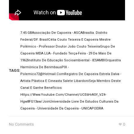
7.45 GB
Associação De Capoeira - ASCA
Brasília. Distrito
Federal/DF. Brasil
Célia Couto Teixeira E Capoeira Mestre
Polêmico - Professor Doutor João Couto Teixeira
Grupo De
Capoeira MEIA LUA - Fundado Terça-Feira - 29 De Maio De
1962
Instituto De Educação Socioambiental - IESAMBI
Orquestra
Harmônica De Berimbaus
PIX -
TAGS:
Polemico72@hotmail.com
Registro De Capoeira Estrela Dalva -
Artista Plástica E Cineasta Salete Libardoni
Seja Membro Deste
Canal E Ganhe Benefícios:
Https://www.youtube.com/channel/UCE6HrA5Y_VZ4-
Hgw8FG13aw/join
Universidade Livre De Estudos Culturais Da
Capoeira - Universidade Da Capoeira - UNICAPOEIRA
No Comments
0