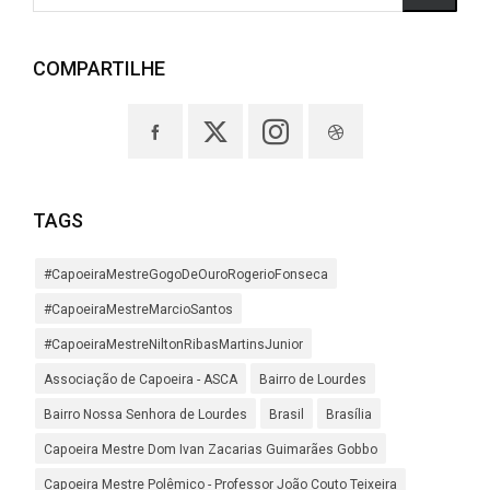
COMPARTILHE
TAGS
#CapoeiraMestreGogoDeOuroRogerioFonseca
#CapoeiraMestreMarcioSantos
#CapoeiraMestreNiltonRibasMartinsJunior
Associação de Capoeira - ASCA
Bairro de Lourdes
Bairro Nossa Senhora de Lourdes
Brasil
Brasília
Capoeira Mestre Dom Ivan Zacarias Guimarães Gobbo
Capoeira Mestre Polêmico - Professor João Couto Teixeira