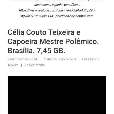
deste canal e ganhe benefícios:
https://www.youtube.com/channel/UCE6HrA5Y_VZ4-
hgw8FG13aw/join PIX - polemico72@hotmail.com
Célia Couto Teixeira e
Capoeira Mestre Polêmico.
Brasília. 7,45 GB.
23rd novembro 2024
Posted by
João Teixeira
Célia Couto
Teixeira
No Comments