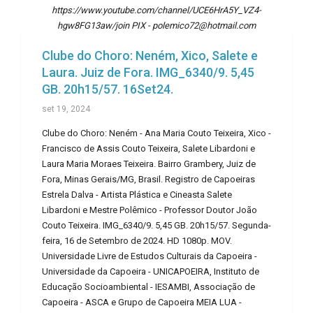
https://www.youtube.com/channel/UCE6HrA5Y_VZ4-
hgw8FG13aw/join PIX - polemico72@hotmail.com
Clube do Choro: Neném, Xico, Salete e
Laura. Juiz de Fora. IMG_6340/9. 5,45
GB. 20h15/57. 16Set24.
set 19, 2024
Clube do Choro: Neném - Ana Maria Couto Teixeira, Xico -
Francisco de Assis Couto Teixeira, Salete Libardoni e
Laura Maria Moraes Teixeira. Bairro Grambery, Juiz de
Fora, Minas Gerais/MG, Brasil. Registro de Capoeiras
Estrela Dalva - Artista Plástica e Cineasta Salete
Libardoni e Mestre Polêmico - Professor Doutor João
Couto Teixeira. IMG_6340/9. 5,45 GB. 20h15/57. Segunda-
feira, 16 de Setembro de 2024. HD 1080p. MOV.
Universidade Livre de Estudos Culturais da Capoeira -
Universidade da Capoeira - UNICAPOEIRA, Instituto de
Educação Socioambiental - IESAMBI, Associação de
Capoeira - ASCA e Grupo de Capoeira MEIA LUA -