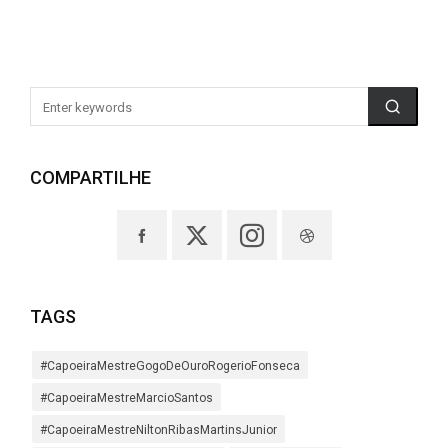
COMPARTILHE
TAGS
#CapoeiraMestreGogoDeOuroRogerioFonseca
#CapoeiraMestreMarcioSantos
#CapoeiraMestreNiltonRibasMartinsJunior