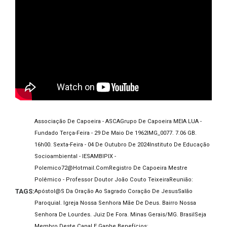
Associação De Capoeira - ASCA
Grupo De Capoeira MEIA LUA -
Fundado Terça-Feira - 29 De Maio De 1962
IMG_0077. 7.06 GB.
16h00. Sexta-Feira - 04 De Outubro De 2024
Instituto De Educação
Socioambiental - IESAMBI
PIX -
Polemico72@hotmail.com
Registro De Capoeira Mestre
Polêmico - Professor Doutor João Couto Teixeira
Reunião:
TAGS:
Apóstol@s Da Oração Ao Sagrado Coração De Jesus
Salão
Paroquial. Igreja Nossa Senhora Mãe De Deus. Bairro Nossa
Senhora De Lourdes. Juiz De Fora. Minas Gerais/MG. Brasil
Seja
Membro Deste Canal E Ganhe Benefícios: