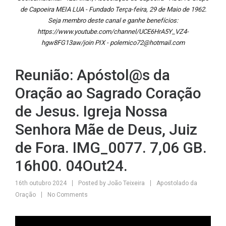
de Capoeira MEIA LUA - Fundado Terça-feira, 29 de Maio de 1962.
Seja membro deste canal e ganhe benefícios:
https://www.youtube.com/channel/UCE6HrA5Y_VZ4-
hgw8FG13aw/join PIX - polemico72@hotmail.com
Reunião: Apóstol@s da
Oração ao Sagrado Coração
de Jesus. Igreja Nossa
Senhora Mãe de Deus, Juiz
de Fora. IMG_0077. 7,06 GB.
16h00. 04Out24.
16th outubro 2024
Posted by
João Teixeira
Apostolado da
Oração
No Comments