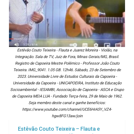
Estêvão Couto Teixeira - Flauta e Juarez Moreira - Violão, na
Integração. Sala de TV, Juiz de Fora, Minas Gerais/MG, Brasil.
Registro de Capoeira Mestre Polêmico - Professor João Couto
Teixeira. IMG_9041. 1.05 GB. 12h46. Sábado, 23 de Setembro de
2023. Universidade Livre de Estudos Culturais da Capoeira -
Universidade da Capoeira - UNICAPOEIRA, Instituto de Educação
Socioambiental - IESAMBI, Associação de Capoeira - ASCA e Grupo
de Capoeira MEIA LUA - Fundado Terça-feira, 29 de Maio de 1962.
Seja membro deste canal e ganhe benefícios:
https://www.youtube.com/channel/UCE6HrA5Y_VZ4-
hgw8FG13aw/join
Estêvão Couto Teixeira – Flauta e