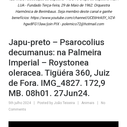
LUA - Fundado Terça-feira, 29 de Maio de 1962. Orquestra
Harmônica de Berimbaus. Seja membro deste canal e ganhe
benefícios: https://www.youtube.com/channel/UCE6HrA5Y_VZ4-
hgw8FG13aw/join PIX - polemico72@hotmail.com
Japu-preto – Psarocolius
decumanus: na Palmeira
Imperial – Roystonea
oleracea. Tigüéra 360, Juiz
de Fora. IMG_4827. 172,9
MB. 08h01. 27Jun24.
5th julho 2024
Posted by
João Teixeira
Animais
No
Comments