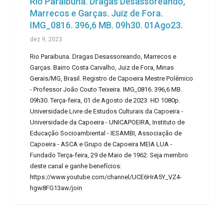
Rio Paraibuna. Dragas Desassoreando,
Marrecos e Garças. Juiz de Fora.
IMG_0816. 396,6 MB. 09h30. 01Ago23.
dez 9, 2023
Rio Paraibuna. Dragas Desassoreando, Marrecos e
Garças. Bairro Costa Carvalho, Juiz de Fora, Minas
Gerais/MG, Brasil. Registro de Capoeira Mestre Polêmico
- Professor João Couto Teixeira. IMG_0816. 396,6 MB.
09h30. Terça-feira, 01 de Agosto de 2023. HD 1080p.
Universidade Livre de Estudos Culturais da Capoeira -
Universidade da Capoeira - UNICAPOEIRA, Instituto de
Educação Socioambiental - IESAMBI, Associação de
Capoeira - ASCA e Grupo de Capoeira MEIA LUA -
Fundado Terça-feira, 29 de Maio de 1962. Seja membro
deste canal e ganhe benefícios:
https://www.youtube.com/channel/UCE6HrA5Y_VZ4-
hgw8FG13aw/join