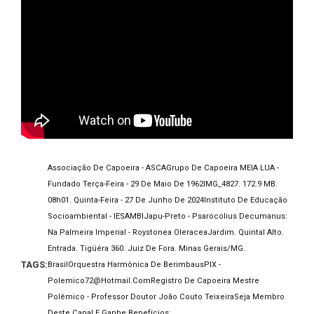
Associação De Capoeira - ASCA
Grupo De Capoeira MEIA LUA -
Fundado Terça-Feira - 29 De Maio De 1962
IMG_4827. 172.9 MB.
08h01. Quinta-Feira - 27 De Junho De 2024
Instituto De Educação
Socioambiental - IESAMBI
Japu-Preto - Psarocolius Decumanus:
Na Palmeira Imperial - Roystonea Oleracea
Jardim. Quintal Alto.
Entrada. Tigüéra 360. Juiz De Fora. Minas Gerais/MG.
TAGS:
Brasil
Orquestra Harmônica De Berimbaus
PIX -
Polemico72@hotmail.com
Registro De Capoeira Mestre
Polêmico - Professor Doutor João Couto Teixeira
Seja Membro
Deste Canal E Ganhe Benefícios: