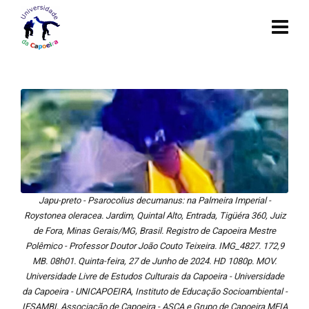
Japu-preto - Psarocolius decumanus: na Palmeira Imperial -
Roystonea oleracea. Jardim, Quintal Alto, Entrada, Tigüéra 360, Juiz
de Fora, Minas Gerais/MG, Brasil. Registro de Capoeira Mestre
Polêmico - Professor Doutor João Couto Teixeira. IMG_4827. 172,9
MB. 08h01. Quinta-feira, 27 de Junho de 2024. HD 1080p. MOV.
Universidade Livre de Estudos Culturais da Capoeira - Universidade
da Capoeira - UNICAPOEIRA, Instituto de Educação Socioambiental -
IESAMBI, Associação de Capoeira - ASCA e Grupo de Capoeira MEIA