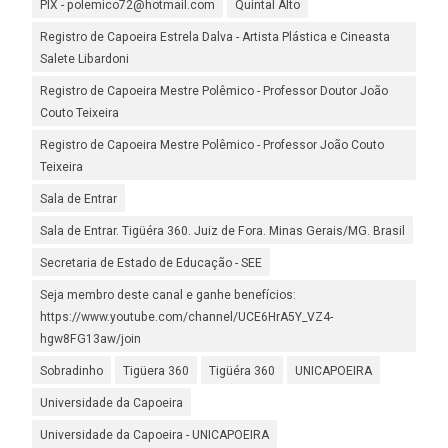
PIX - polemico72@hotmail.com
Quintal Alto
Registro de Capoeira Estrela Dalva - Artista Plástica e Cineasta
Salete Libardoni
Registro de Capoeira Mestre Polêmico - Professor Doutor João
Couto Teixeira
Registro de Capoeira Mestre Polêmico - Professor João Couto
Teixeira
Sala de Entrar
Sala de Entrar. Tigüéra 360. Juiz de Fora. Minas Gerais/MG. Brasil
Secretaria de Estado de Educação - SEE
Seja membro deste canal e ganhe benefícios:
https://www.youtube.com/channel/UCE6HrA5Y_VZ4-
hgw8FG13aw/join
Sobradinho
Tigüera 360
Tigüéra 360
UNICAPOEIRA
Universidade da Capoeira
Universidade da Capoeira - UNICAPOEIRA