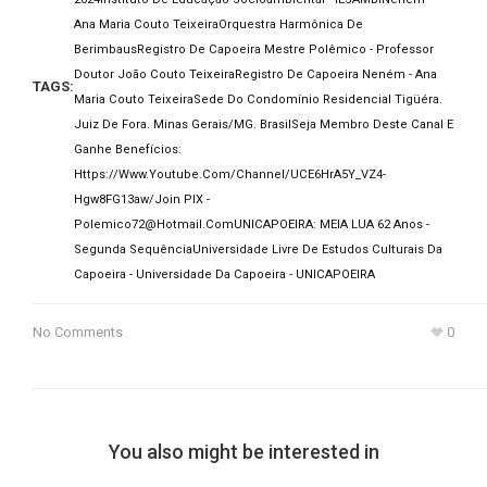
Ana Maria Couto Teixeira
Orquestra Harmônica De
Berimbaus
Registro De Capoeira Mestre Polêmico - Professor
Doutor João Couto Teixeira
Registro De Capoeira Neném - Ana
TAGS:
Maria Couto Teixeira
Sede Do Condomínio Residencial Tigüéra.
Juiz De Fora. Minas Gerais/MG. Brasil
Seja Membro Deste Canal E
Ganhe Benefícios:
Https://www.youtube.com/channel/UCE6HrA5Y_VZ4-
Hgw8FG13aw/join PIX -
Polemico72@hotmail.com
UNICAPOEIRA: MEIA LUA 62 Anos -
Segunda Sequência
Universidade Livre De Estudos Culturais Da
Capoeira - Universidade Da Capoeira - UNICAPOEIRA
No Comments
0
You also might be interested in