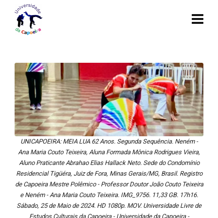
UNICAPOEIRA: MEIA LUA 62 Anos. Segunda Sequência. Neném -
Ana Maria Couto Teixeira, Aluna Formada Mônica Rodrigues Vieira,
Aluno Praticante Abrahao Elias Hallack Neto. Sede do Condomínio
Residencial Tigüéra, Juiz de Fora, Minas Gerais/MG, Brasil. Registro
de Capoeira Mestre Polêmico - Professor Doutor João Couto Teixeira
e Neném - Ana Maria Couto Teixeira. IMG_9756. 11,33 GB. 17h16.
Sábado, 25 de Maio de 2024. HD 1080p. MOV. Universidade Livre de
Estudos Culturais da Capoeira - Universidade da Capoeira -