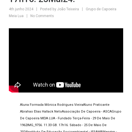
4th junho 2024
Posted by
João Teixeira
Grupo de Capoeira
Meia Lua
No Comments
Aluna Formada Mônica Rodrigues Vieira
Aluno Praticante
Abrahao Elias Hallack Neto
Associação De Capoeira - ASCA
Grupo
De Capoeira MEIA LUA - Fundado Terça-Feira - 29 De Maio De
1962
IMG_9756. 11.33 GB. 17h16. Sábado - 25 De Maio De
2024
Instituto De Educação Socioambiental - IESAMBI
Neném -