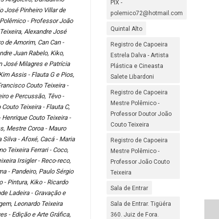
PIX -
o José Pinheiro Villar de
polemico72@hotmail.com
 Polêmico - Professor João
Quintal Alto
Teixeira, Alexandre José
ro de Amorim, Can Can -
Registro de Capoeira
ndre Juan Rabelo, Kiko,
Estrela Dalva - Artista
n José Milagres e Patrícia
Plástica e Cineasta
im Assis - Flauta G e Pios,
Salete Libardoni
Francisco Couto Teixeira -
Registro de Capoeira
iro e Percussão, Têvo -
Mestre Polêmico -
Couto Teixeira - Flauta C,
Professor Doutor João
 Henrique Couto Teixeira -
Couto Teixeira
s, Mestre Coroa - Mauro
a Silva - Afoxé, Cacá - Maria
Registro de Capoeira
o Teixeira Ferrari - Coco,
Mestre Polêmico -
ixeira Irsigler - Reco-reco,
Professor João Couto
ma - Pandeiro, Paulo Sérgio
Teixeira
o - Pintura, Kiko - Ricardo
Sala de Entrar
de Ladeira - Gravação e
gem, Leonardo Teixeira
Sala de Entrar. Tigüéra
-
s - Edição e Arte Gráfica,
360. Juiz de Fora.