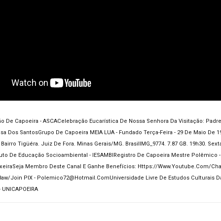
o De Capoeira - ASCA
Celebração Eucarística De Nossa Senhora Da Visitação: Padre 
osa Dos Santos
Grupo De Capoeira MEIA LUA - Fundado Terça-Feira - 29 De Maio De 1
 Bairro Tigüéra. Juiz De Fora. Minas Gerais/MG. Brasil
IMG_9774. 7.87 GB. 19h30. Sext
tuto De Educação Socioambiental - IESAMBI
Registro De Capoeira Mestre Polêmico -
xeira
Seja Membro Deste Canal E Ganhe Benefícios: Https://www.youtube.com/ch
aw/join PIX - Polemico72@hotmail.com
Universidade Livre De Estudos Culturais D
 - UNICAPOEIRA