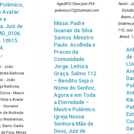
 Polêmico,
hgw8FG13aw/join PIX -
Nonô - J
polemico72@hotmail.com
Estúdio
 Avatar:
Bairro 
e e
Missa: Padre
Endereça
a. Juiz de
Guanair da Silva
110, Juiz
IMG_0106.
Santos. Ministro
Brasil. 1
. 10h15.
Paulo. Acolhida e
4.
An
Preces da
de
24
Comunidade
LU
Jorge. Leitura
ô - João
Ang
Graça. Salmo 112
tista Barbosa
Da
ão - João
– Bendito Seja o
Po
ge Barbosa,
Nome do Senhor,
Am
 Coroa - Mauro
Agora e em Toda
Kik
 Silva e Avatar
a Eternidade –
 - Giovanni
Pat
Mestre Polêmico.
 de Andrade.
Est
Igreja Nossa
au Westerman,
Cor
Senhora Mãe de
 Bairro Santa
Dav
Deus, Juiz de
z de Fora, Minas