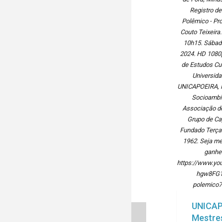
Registro de
Polêmico - Pr
Couto Teixeira
10h15. Sábado
2024. HD 1080p
de Estudos Cul
Universida
UNICAPOEIRA, I
Socioambie
Associação de
Grupo de Ca
Fundado Terça-
1962. Seja me
ganhe 
https://www.y
hgw8FG13
polemico
UNICA
Mestre