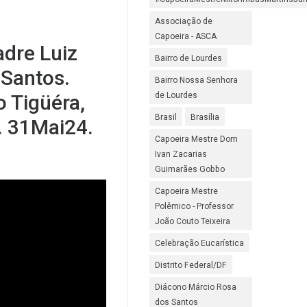
Associação de
Capoeira - ASCA
adre Luiz
Bairro de Lourdes
 Santos.
Bairro Nossa Senhora
o Tigüéra,
de Lourdes
Brasil
Brasília
. 31Mai24.
Capoeira Mestre Dom
Ivan Zacarias
Guimarães Gobbo
Capoeira Mestre
Polêmico - Professor
João Couto Teixeira
Celebração Eucarística
Distrito Federal/DF
Diácono Márcio Rosa
dos Santos