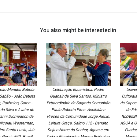
You also might be interested in
João Mendes Batista
Celebração Eucarística: Padre
Univer
 Sabão - João Batista
Guanair da Silva Santos. Ministro
Culturai
 Polêmico, Coroa -
Extraordinário da Sagrada Comunhão
da Capoei
da Silva e Avatar de
Paulo Roberto Pires. Acolhida e
de Ed
vanni Diomedson de
Preces da Comunidade Jorge Aleixo.
IESAMBI,
Nicolau Westerman,
Leitura Graça. Salmo 112 - Bendito
ASCA e G
rro Santa Luzia, Juiz
Seja o Nome do Senhor, Agora e em
- Funda
s Gerais/MG, Brasil.
Toda a Eternidade - Mestre Polêmico.
Mestre