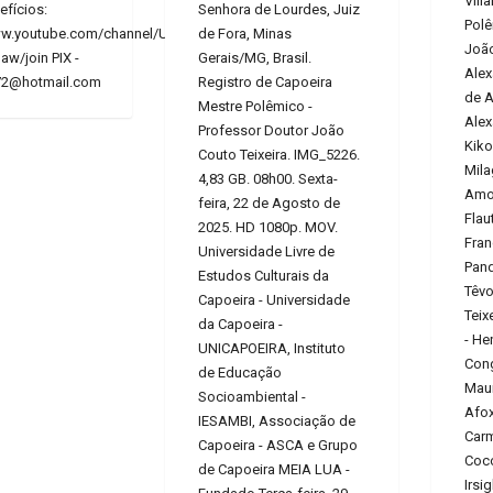
Vill
efícios:
Senhora de Lourdes, Juiz
Polê
ww.youtube.com/channel/UCE6HrA5Y_VZ4-
de Fora, Minas
João
w/join PIX -
Gerais/MG, Brasil.
Alex
72@hotmail.com
Registro de Capoeira
de A
Mestre Polêmico -
Alex
Professor Doutor João
Kiko
Couto Teixeira. IMG_5226.
Mila
4,83 GB. 08h00. Sexta-
Amor
feira, 22 de Agosto de
Flau
2025. HD 1080p. MOV.
Fran
Universidade Livre de
Pand
Estudos Culturais da
Têvo
Capoeira - Universidade
Teix
da Capoeira -
- He
UNICAPOEIRA, Instituto
Cong
de Educação
Maur
Socioambiental -
Afox
IESAMBI, Associação de
Carm
Capoeira - ASCA e Grupo
Coco
de Capoeira MEIA LUA -
Irsi