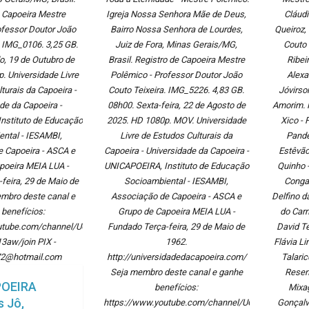
 Capoeira Mestre
Igreja Nossa Senhora Mãe de Deus,
Cláudi
ofessor Doutor João
Bairro Nossa Senhora de Lourdes,
Queiroz,
. IMG_0106. 3,25 GB.
Juiz de Fora, Minas Gerais/MG,
Couto 
, 19 de Outubro de
Brasil. Registro de Capoeira Mestre
Ribei
. Universidade Livre
Polêmico - Professor Doutor João
Alexa
turais da Capoeira -
Couto Teixeira. IMG_5226. 4,83 GB.
Jóvirso
de da Capoeira -
08h00. Sexta-feira, 22 de Agosto de
Amorim. K
nstituto de Educação
2025. HD 1080p. MOV. Universidade
Xico - 
ntal - IESAMBI,
Livre de Estudos Culturais da
Pande
 Capoeira - ASCA e
Capoeira - Universidade da Capoeira -
Estêvão 
poeira MEIA LUA -
UNICAPOEIRA, Instituto de Educação
Quinho -
feira, 29 de Maio de
Socioambiental - IESAMBI,
Conga
mbro deste canal e
Associação de Capoeira - ASCA e
Delfino d
benefícios:
Grupo de Capoeira MEIA LUA -
do Carm
outube.com/channel/UCE6HrA5Y_VZ4-
Fundado Terça-feira, 29 de Maio de
David Te
aw/join PIX -
1962.
Flávia Li
72@hotmail.com
http://universidadedacapoeira.com/
Talaric
Seja membro deste canal e ganhe
Resen
POEIRA
benefícios:
Mixa
s Jô,
https://www.youtube.com/channel/UCE6HrA5Y_VZ4
Gonçalve