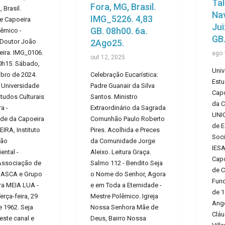
Tal
Fora, MG, Brasil.
 Brasil.
Nav
IMG_5226. 4,83
e Capoeira
Jui
GB. 08h00. 6a.
lêmico -
GB.
 Doutor João
2Ago25.
eira. IMG_0106.
ago 
out 12, 2025
0h15. Sábado,
Univ
bro de 2024.
Celebração Eucarística:
Estu
 Universidade
Padre Guanair da Silva
Capo
studos Culturais
Santos. Ministro
da C
a -
Extraordinário da Sagrada
UNIC
ade da Capoeira
Comunhão Paulo Roberto
de 
IRA, Instituto
Pires. Acolhida e Preces
Soci
ção
da Comunidade Jorge
IESA
ental -
Aleixo. Leitura Graça.
Capo
Associação de
Salmo 112 - Bendito Seja
de C
- ASCA e Grupo
o Nome do Senhor, Agora
Fun
ra MEIA LUA -
e em Toda a Eternidade -
de 1
rça-feira, 29
Mestre Polêmico. Igreja
Ango
 1962. Seja
Nossa Senhora Mãe de
Cláu
ste canal e
Deus, Bairro Nossa