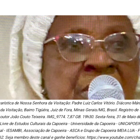
rística de Nossa Senhora da Visitação: Padre Luiz Carlos Vitório. Diácono Már
a Visitação, Bairro Tigüéra, Juiz de Fora, Minas Gerais/MG, Brasil. Registro de
outor João Couto Teixeira. IMG_9774. 7,87 GB. 19h30. Sexta-feira, 31 de Maio 
Livre de Estudos Culturais da Capoeira - Universidade da Capoeira - UNICAPOEI
l - IESAMBI, Associação de Capoeira - ASCA e Grupo de Capoeira MEIA LUA - F
62. Seja membro deste canal e ganhe benefícios: https://www.youtube.com/c