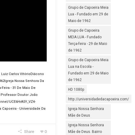
Grupo de Capoeira Meia
Lua - Fundado em 29 de
Maio de 1962
Grupo de Capoeira
MEIA LUA - Fundado
Terça-feira - 29 de Maio
de 1962
Grupo de Capoeira Meia
Lua na Escola -
Fundado em 29 de Maio
Luiz Carlos Vitório
Diácono
de 1962
962
Igreja Nossa Senhora Da
a-Feira - 31 De Maio De
HD 1080p
 Professor Doutor João
http://universidadedacapoeira.com/
annel/UCE6HrA5Y_VZ4-
Igreja Nossa Senhora
a Capoeira - Universidade Da
Mãe de Deus
Igreja Nossa Senhora
Share
0
Mãe de Deus. Bairro