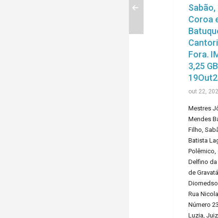
Sabão,
PREV
Coroa e
Batuqu
Cantori
Fora. 
3,25 GB
19Out2
out 22, 20
Mestres J
Mendes Ba
Filho, Sab
Batista La
Polêmico,
Delfino da
de Gravatá
Diomedson
Rua Nicol
Número 23,
Luzia, Jui