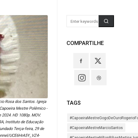
COMPARTILHE
cio Rosa dos Santos. Igreja
TAGS
 Capoeira Mestre Polêmico -
de 2024. HD 1080p. MOV.
#CapoeiraMestreGogoDeOuroRogerioF
RA, Instituto de Educação
#CapoeiraMestreMarcioSantos
undado Terça-feira, 29 de
hannel/UCE6HrA5Y_VZ4-
#CapoeiraMestreNiltonRibasMartinsJun