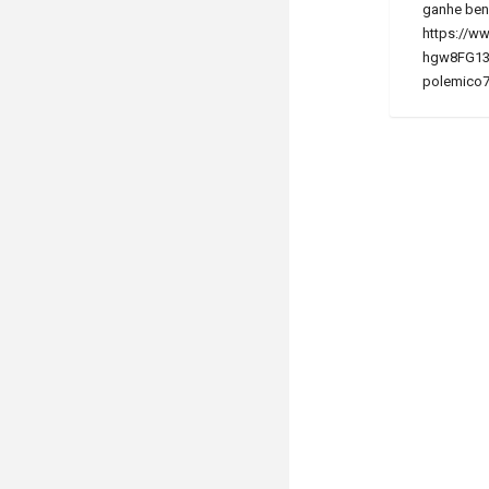
ganhe ben
https://w
hgw8FG13a
polemico