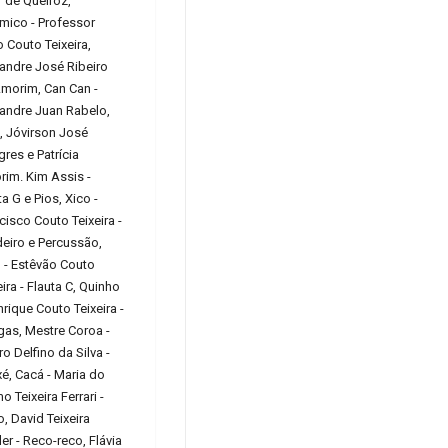
ar de Queiroz,
mico - Professor
 Couto Teixeira,
andre José Ribeiro
morim, Can Can -
andre Juan Rabelo,
, Jóvirson José
gres e Patrícia
im. Kim Assis -
ta G e Pios, Xico -
cisco Couto Teixeira -
eiro e Percussão,
 - Estêvão Couto
eira - Flauta C, Quinho
nrique Couto Teixeira -
as, Mestre Coroa -
o Delfino da Silva -
é, Cacá - Maria do
o Teixeira Ferrari -
, David Teixeira
gler - Reco-reco, Flávia