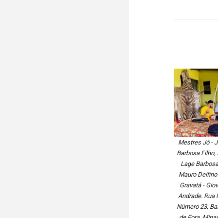
Mestres Jô - 
Barbosa Filho,
Lage Barbosa,
Mauro Delfino 
Gravatá - Gio
Andrade. Rua 
Número 23, Bai
de Fora, Mina