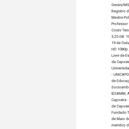
Gerais/MG,
Registro d
Mestre Po
Professor
Couto Teix
3,25 GB. 1
19 de Outu
HD 1080p.
Livre de E
da Capoeir
Universid
- UNICAPOE
de Educa
Socioambi
IESAMBI, 
Capoeira 
de Capoei
Fundado Te
de Maio de
membro de