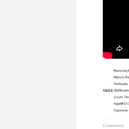
Associaçã
Márcio R
Visitação.
TAGS:
2024
Insti
Couto Tei
Hgw8FG13
Capoeira
6 Comments