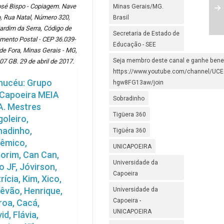
osé Bispo - Copiagem. Nave
Minas Gerais/MG.
, Rua Natal, Número 320,
Brasil
Jardim da Serra, Código de
Secretaria de Estado de
mento Postal - CEP 36.039-
Educação - SEE
 de Fora, Minas Gerais - MG,
Seja membro deste canal e ganhe benef
,07 GB. 29 de abril de 2017.
https://www.youtube.com/channel/UC
hucéu: Grupo
hgw8FG13aw/join
 Capoeira MEIA
Sobradinho
A. Mestres
Tigüera 360
oleiro,
nadinho,
Tigüéra 360
lêmico,
UNICAPOEIRA
orim, Can Can,
Universidade da
o JF, Jóvirson,
Capoeira
rícia, Kim, Xico,
êvão, Henrique,
Universidade da
Capoeira -
oa, Cacá,
UNICAPOEIRA
id, Flávia,