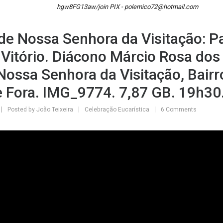
hgw8FG13aw/join PIX - polemico72@hotmail.com
de Nossa Senhora da Visitação: P
 Vitório. Diácono Márcio Rosa dos
 Nossa Senhora da Visitação, Bairr
e Fora. IMG_9774. 7,87 GB. 19h30
Posted by
João Teixeira
Celebração Eucarística
6 Comments