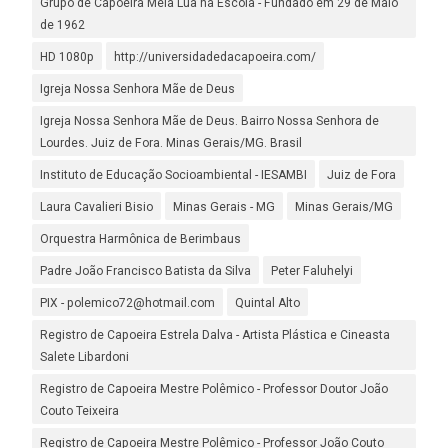
Grupo de Capoeira Meia Lua na Escola - Fundado em 29 de Maio
de 1962
HD 1080p
http://universidadedacapoeira.com/
Igreja Nossa Senhora Mãe de Deus
Igreja Nossa Senhora Mãe de Deus. Bairro Nossa Senhora de
Lourdes. Juiz de Fora. Minas Gerais/MG. Brasil
Instituto de Educação Socioambiental - IESAMBI
Juiz de Fora
Laura Cavalieri Bisio
Minas Gerais - MG
Minas Gerais/MG
Orquestra Harmônica de Berimbaus
Padre João Francisco Batista da Silva
Peter Faluhelyi
PIX - polemico72@hotmail.com
Quintal Alto
Registro de Capoeira Estrela Dalva - Artista Plástica e Cineasta
Salete Libardoni
Registro de Capoeira Mestre Polêmico - Professor Doutor João
Couto Teixeira
Registro de Capoeira Mestre Polêmico - Professor João Couto