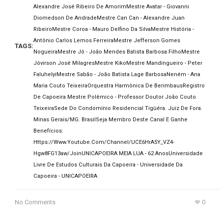
Alexandre José Ribeiro De Amorim
Mestre Avatar - Giovanni
Diomedson De Andrade
Mestre Can Can - Alexandre Juan
Ribeiro
Mestre Coroa - Mauro Delfino Da Silva
Mestre História -
Antônio Carlos Lemos Ferreira
Mestre Jefferson Gomes
TAGS:
Nogueira
Mestre Jô - João Mendes Batista Barbosa Filho
Mestre
Jóvirson José Milagres
Mestre Kiko
Mestre Mandingueiro - Peter
Faluhelyi
Mestre Sabão - João Batista Lage Barbosa
Neném - Ana
Maria Couto Teixeira
Orquestra Harmônica De Berimbaus
Registro
De Capoeira Mestre Polêmico - Professor Doutor João Couto
Teixeira
Sede Do Condomínio Residencial Tigüéra. Juiz De Fora.
Minas Gerais/MG. Brasil
Seja Membro Deste Canal E Ganhe
Benefícios:
Https://www.youtube.com/channel/UCE6HrA5Y_VZ4-
Hgw8FG13aw/join
UNICAPOEIRA MEIA LUA - 62 Anos
Universidade
Livre De Estudos Culturais Da Capoeira - Universidade Da
Capoeira - UNICAPOEIRA
No Comments
0