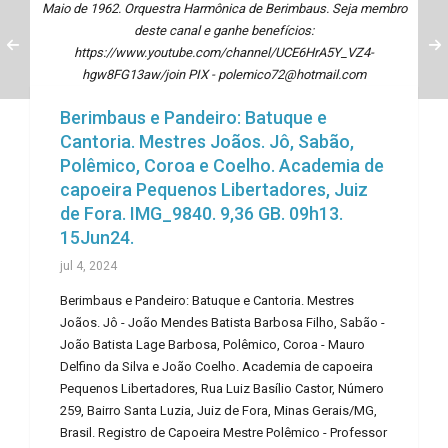
Maio de 1962. Orquestra Harmônica de Berimbaus. Seja membro
deste canal e ganhe benefícios:
https://www.youtube.com/channel/UCE6HrA5Y_VZ4-
hgw8FG13aw/join PIX - polemico72@hotmail.com
Berimbaus e Pandeiro: Batuque e
Cantoria. Mestres Joãos. Jô, Sabão,
Polêmico, Coroa e Coelho. Academia de
capoeira Pequenos Libertadores, Juiz
de Fora. IMG_9840. 9,36 GB. 09h13.
15Jun24.
jul 4, 2024
Berimbaus e Pandeiro: Batuque e Cantoria. Mestres
Joãos. Jô - João Mendes Batista Barbosa Filho, Sabão -
João Batista Lage Barbosa, Polêmico, Coroa - Mauro
Delfino da Silva e João Coelho. Academia de capoeira
Pequenos Libertadores, Rua Luiz Basílio Castor, Número
259, Bairro Santa Luzia, Juiz de Fora, Minas Gerais/MG,
Brasil. Registro de Capoeira Mestre Polêmico - Professor