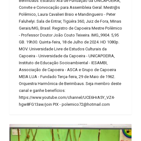
Berimbaus: Estatuto Ata de Fundação da UNICAPOEIRA,
Convite e Convocação para Assembleia Geral. Mestr@s
Polêmico, Laura Cavalieri Bisio e Mandingueiro - Peter
Faluhelyi. Sala de Entrar, Tigüéra 360, Juiz de Fora, Minas
Gerais/MG, Brasil. Registro de Capoeira Mestre Polêmico
- Professor Doutor João Couto Teixeira. IMG_9904. 5,95
GB. 19h30. Quinta-feira, 18 de Julho de 2024. HD 1080p.
MOV. Universidade Livre de Estudos Culturais da
Capoeira - Universidade da Capoeira - UNICAPOEIRA,
Instituto de Educação Socioambiental - IESAMBI,
Associação de Capoeira - ASCA e Grupo de Capoeira
MEIA LUA - Fundado Terça-feira, 29 de Maio de 1962.
Orquestra Harmônica de Berimbaus. Seja membro deste
canal e ganhe benefícios:
https://www.youtube.com/channel/UCE6HrA5Y_VZ4-
hgw8FG13aw/join PIX - polemico72@hotmail.com