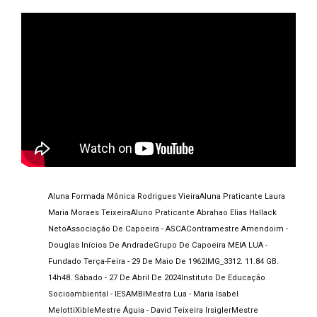
Aluna Formada Mônica Rodrigues Vieira
Aluna Praticante Laura
Maria Moraes Teixeira
Aluno Praticante Abrahao Elias Hallack
Neto
Associação De Capoeira - ASCA
Contramestre Amendoim -
Douglas Inícios De Andrade
Grupo De Capoeira MEIA LUA -
Fundado Terça-Feira - 29 De Maio De 1962
IMG_3312. 11.84 GB.
14h48. Sábado - 27 De Abril De 2024
Instituto De Educação
Socioambiental - IESAMBI
Mestra Lua - Maria Isabel
MelottiXible
Mestre Águia - David Teixeira Irsigler
Mestre