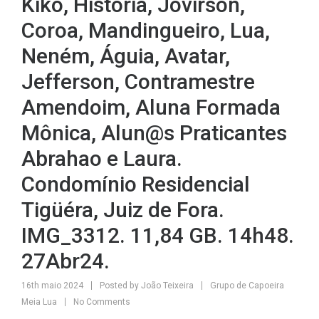
Kiko, História, Jóvirson,
Coroa, Mandingueiro, Lua,
Neném, Águia, Avatar,
Jefferson, Contramestre
Amendoim, Aluna Formada
Mônica, Alun@s Praticantes
Abrahao e Laura.
Condomínio Residencial
Tigüéra, Juiz de Fora.
IMG_3312. 11,84 GB. 14h48.
27Abr24.
16th maio 2024
Posted by
João Teixeira
Grupo de Capoeira
Meia Lua
No Comments