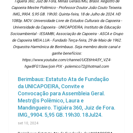
Tigüéra 360, Juiz de Fora, Minas Gerais/MG, Brasil. Registro de
Capoeira Mestre Polêmico - Professor Doutor João Couto Teixeira.
IMG_9904. 5,95 GB. 19h30. Quinta-feira, 18 de Julho de 2024. HD
1080p. MOV. Universidade Livre de Estudos Culturais da Capoeira -
Universidade da Capoeira - UNICAPOEIRA, Instituto de Educação
Socioambiental - IESAMBI, Associação de Capoeira - ASCA e Grupo
de Capoeira MEIA LUA - Fundado Terça-feira, 29 de Maio de 1962.
Orquestra Harmônica de Berimbaus. Seja membro deste canal e
ganhe benefícios:
https://www.youtube.com/channel/UCE6HrA5Y_VZ4-
hgw8FG13aw/join PIX - polemico72@hotmail.com
Berimbaus: Estatuto Ata de Fundação
da UNICAPOEIRA, Convite e
Convocação para Assembleia Geral.
Mestr@s Polêmico, Laura e
Mandingueiro. Tigüéra 360, Juiz de Fora.
IMG_9904. 5,95 GB. 19h30. 18Jul24.
set 10, 2024