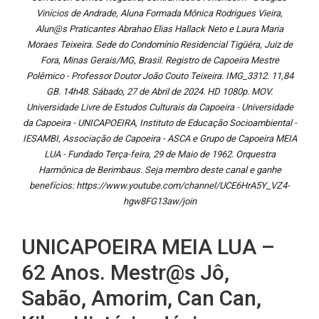
Vinícios de Andrade, Aluna Formada Mônica Rodrigues Vieira,
Alun@s Praticantes Abrahao Elias Hallack Neto e Laura Maria
Moraes Teixeira. Sede do Condomínio Residencial Tigüéra, Juiz de
Fora, Minas Gerais/MG, Brasil. Registro de Capoeira Mestre
Polêmico - Professor Doutor João Couto Teixeira. IMG_3312. 11,84
GB. 14h48. Sábado, 27 de Abril de 2024. HD 1080p. MOV.
Universidade Livre de Estudos Culturais da Capoeira - Universidade
da Capoeira - UNICAPOEIRA, Instituto de Educação Socioambiental -
IESAMBI, Associação de Capoeira - ASCA e Grupo de Capoeira MEIA
LUA - Fundado Terça-feira, 29 de Maio de 1962. Orquestra
Harmônica de Berimbaus. Seja membro deste canal e ganhe
benefícios: https://www.youtube.com/channel/UCE6HrA5Y_VZ4-
hgw8FG13aw/join
UNICAPOEIRA MEIA LUA –
62 Anos. Mestr@s Jô,
Sabão, Amorim, Can Can,