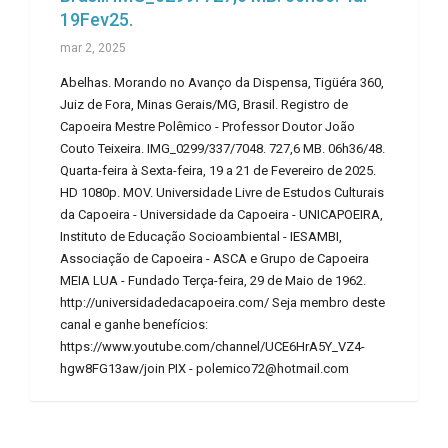
19Fev25.
mar 2, 2025
Abelhas. Morando no Avanço da Dispensa, Tigüéra 360,
Juiz de Fora, Minas Gerais/MG, Brasil. Registro de
Capoeira Mestre Polêmico - Professor Doutor João
Couto Teixeira. IMG_0299/337/7048. 727,6 MB. 06h36/48.
Quarta-feira à Sexta-feira, 19 a 21 de Fevereiro de 2025.
HD 1080p. MOV. Universidade Livre de Estudos Culturais
da Capoeira - Universidade da Capoeira - UNICAPOEIRA,
Instituto de Educação Socioambiental - IESAMBI,
Associação de Capoeira - ASCA e Grupo de Capoeira
MEIA LUA - Fundado Terça-feira, 29 de Maio de 1962.
http://universidadedacapoeira.com/ Seja membro deste
canal e ganhe benefícios:
https://www.youtube.com/channel/UCE6HrA5Y_VZ4-
hgw8FG13aw/join PIX - polemico72@hotmail.com