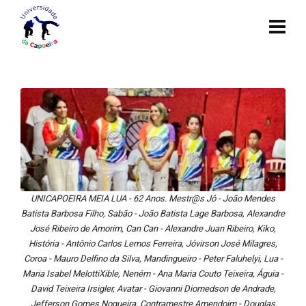
UNICAPOEIRA MEIA LUA - 62 Anos. Mestr@s Jô - João Mendes
Batista Barbosa Filho, Sabão - João Batista Lage Barbosa, Alexandre
José Ribeiro de Amorim, Can Can - Alexandre Juan Ribeiro, Kiko,
História - Antônio Carlos Lemos Ferreira, Jóvirson José Milagres,
Coroa - Mauro Delfino da Silva, Mandingueiro - Peter Faluhelyi, Lua -
Maria Isabel MelottiXible, Neném - Ana Maria Couto Teixeira, Águia -
David Teixeira Irsigler, Avatar - Giovanni Diomedson de Andrade,
Jefferson Gomes Nogueira, Contramestre Amendoim - Douglas