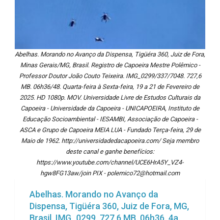
Abelhas. Morando no Avanço da Dispensa, Tigüéra 360, Juiz de Fora,
Minas Gerais/MG, Brasil. Registro de Capoeira Mestre Polêmico -
Professor Doutor João Couto Teixeira. IMG_0299/337/7048. 727,6
MB. 06h36/48. Quarta-feira à Sexta-feira, 19 a 21 de Fevereiro de
2025. HD 1080p. MOV. Universidade Livre de Estudos Culturais da
Capoeira - Universidade da Capoeira - UNICAPOEIRA, Instituto de
Educação Socioambiental - IESAMBI, Associação de Capoeira -
ASCA e Grupo de Capoeira MEIA LUA - Fundado Terça-feira, 29 de
Maio de 1962. http://universidadedacapoeira.com/ Seja membro
deste canal e ganhe benefícios:
https://www.youtube.com/channel/UCE6HrA5Y_VZ4-
hgw8FG13aw/join PIX - polemico72@hotmail.com
Abelhas. Morando no Avanço da
Dispensa, Tigüéra 360, Juiz de Fora, MG,
Brasil. IMG_0299. 727,6 MB. 06h36. 4a.