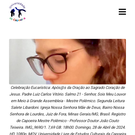
Celebração Eucarística: Após@s da Oração ao Sagrado Coração de
Jesus. Padre Luiz Carlos Vitório. Salmo 21 - Senhor, Sois Meu Louvor
em Meio à Grande Assembleia - Mestre Polêmico. Segunda Leitura
Salete Libardoni. Igreja Nossa Senhora Mãe de Deus, Bairro Nossa
Senhora de Lourdes, Juiz de Fora, Minas Gerais/MG, Brasil. Registro
de Capoeira Mestre Polêmico - Professor Doutor João Couto
Teixeira. IMG_9690/1. 7,69 GB. 18h00. Domingo, 28 de Abril de 2024.
HD 1080p. MOV. Universidade Livre de Estudos Culturais da Capoeira