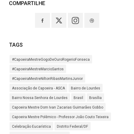
COMPARTILHE
TAGS
#CapoeiraMestreGogoDeOuroRogerioFonseca
#CapoeiraMestreMarcioSantos
#CapoeiraMestreNiltonRibasMartinsJunior
Associação de Capoeira - ASCA
Bairro de Lourdes
Bairro Nossa Senhora de Lourdes
Brasil
Brasília
Capoeira Mestre Dom Ivan Zacarias Guimarães Gobbo
Capoeira Mestre Polêmico - Professor João Couto Teixeira
Celebração Eucarística
Distrito Federal/DF