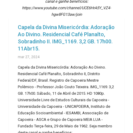
canal e ganhe benefícios:
https://www.youtube.com/channel/UCE6HrA5Y_VZ4-
hgw8FG13aw/join
Capela da Divina Misericórdia: Adoração
Ao Divino. Residencial Café Planalto,
Sobradinho II. IMG_1169. 3,2 GB. 17h00.
11Abr15.
mar 27, 2024
Capela da Divina Misericórdia: Adoração Ao Divino.
Residencial Café Planalto, Sobradinho II, Distrito
Federal/DF, Brasil. Registro de Capoeira Mestre
Polêmico - Professor João Couto Teixeira. IMG_1169. 3,2
GB. 17h00. Sábado, 11 de Abril de 2015. HD 1080p.
Universidade Livre de Estudos Culturais da Capoeira -
Universidade da Capoeira - UNICAPOEIRA, Instituto de
Educação Socioambiental - IESAMBI, Associação de
Capoeira - ASCA e Grupo de Capoeira MEIA LUA -
Fundado Terça-feira, 29 de Maio de 1962. Seja membro
deste canal e ganhe benefícios: