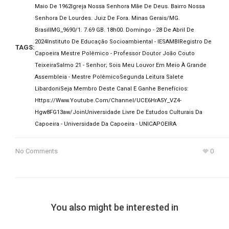
Maio De 1962
Igreja Nossa Senhora Mãe De Deus. Bairro Nossa
Senhora De Lourdes. Juiz De Fora. Minas Gerais/MG.
Brasil
IMG_9690/1. 7.69 GB. 18h00. Domingo - 28 De Abril De
2024
Instituto De Educação Socioambiental - IESAMBI
Registro De
TAGS:
Capoeira Mestre Polêmico - Professor Doutor João Couto
Teixeira
Salmo 21 - Senhor; Sois Meu Louvor Em Meio À Grande
Assembleia - Mestre Polêmico
Segunda Leitura Salete
Libardoni
Seja Membro Deste Canal E Ganhe Benefícios:
Https://www.youtube.com/channel/UCE6HrA5Y_VZ4-
Hgw8FG13aw/join
Universidade Livre De Estudos Culturais Da
Capoeira - Universidade Da Capoeira - UNICAPOEIRA
No Comments
0
You also might be interested in