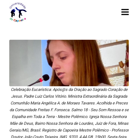
Celebração Eucarística: Após@s da Oração ao Sagrado Coração de
Jesus. Padre Luiz Carlos Vitório. Ministra Extraordinária da Sagrada
Comunhão Maria Angélica A. de Moraes Tavares. Acolhida e Preces
da Comunidade Freitas F. Fonseca. Salmo 18 - Seu Som Ressoa e se
Espalha em Toda a Terra - Mestre Polêmico. Igreja Nossa Senhora
Mãe de Deus, Bairro Nossa Senhora de Lourdes, Juiz de Fora, Minas
Gerais/MG, Brasil. Registro de Capoeira Mestre Polêmico - Professor
Doutor João Couto Teixeira. IMG_9703. 4,44 GB. 15h00. Sexta-feira,