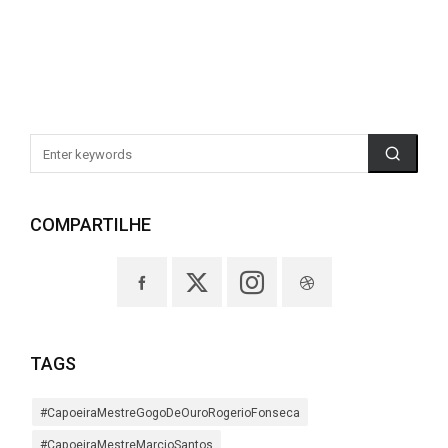
COMPARTILHE
TAGS
#CapoeiraMestreGogoDeOuroRogerioFonseca
#CapoeiraMestreMarcioSantos