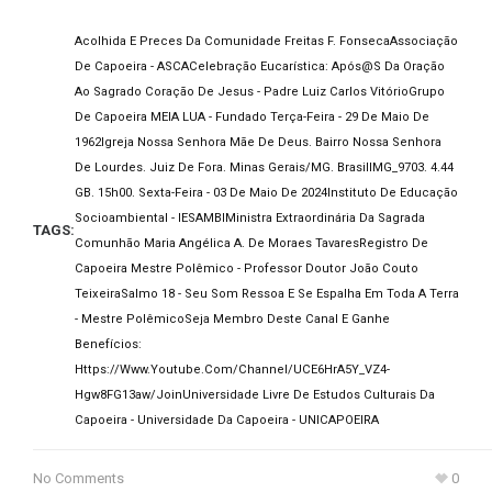
Acolhida E Preces Da Comunidade Freitas F. Fonseca
Associação
De Capoeira - ASCA
Celebração Eucarística: Após@s Da Oração
Ao Sagrado Coração De Jesus - Padre Luiz Carlos Vitório
Grupo
De Capoeira MEIA LUA - Fundado Terça-Feira - 29 De Maio De
1962
Igreja Nossa Senhora Mãe De Deus. Bairro Nossa Senhora
De Lourdes. Juiz De Fora. Minas Gerais/MG. Brasil
IMG_9703. 4.44
GB. 15h00. Sexta-Feira - 03 De Maio De 2024
Instituto De Educação
Socioambiental - IESAMBI
Ministra Extraordinária Da Sagrada
TAGS:
Comunhão Maria Angélica A. De Moraes Tavares
Registro De
Capoeira Mestre Polêmico - Professor Doutor João Couto
Teixeira
Salmo 18 - Seu Som Ressoa E Se Espalha Em Toda A Terra
- Mestre Polêmico
Seja Membro Deste Canal E Ganhe
Benefícios:
Https://www.youtube.com/channel/UCE6HrA5Y_VZ4-
Hgw8FG13aw/join
Universidade Livre De Estudos Culturais Da
Capoeira - Universidade Da Capoeira - UNICAPOEIRA
No Comments
0