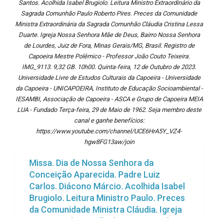
Santos. Acolhida Isabel Brugiolo. Leitura Ministro Extraordinário da
Sagrada Comunhão Paulo Roberto Pires. Preces da Comunidade
Ministra Extraordinária da Sagrada Comunhão Cláudia Cristina Lessa
Duarte. Igreja Nossa Senhora Mãe de Deus, Bairro Nossa Senhora
de Lourdes, Juiz de Fora, Minas Gerais/MG, Brasil. Registro de
Capoeira Mestre Polêmico - Professor João Couto Teixeira.
IMG_9113. 9,32 GB. 10h00. Quinta-feira, 12 de Outubro de 2023.
Universidade Livre de Estudos Culturais da Capoeira - Universidade
da Capoeira - UNICAPOEIRA, Instituto de Educação Socioambiental -
IESAMBI, Associação de Capoeira - ASCA e Grupo de Capoeira MEIA
LUA - Fundado Terça-feira, 29 de Maio de 1962. Seja membro deste
canal e ganhe benefícios:
https://www.youtube.com/channel/UCE6HrA5Y_VZ4-
hgw8FG13aw/join
Missa. Dia de Nossa Senhora da
Conceição Aparecida. Padre Luiz
Carlos. Diácono Márcio. Acolhida Isabel
Brugiolo. Leitura Ministro Paulo. Preces
da Comunidade Ministra Cláudia. Igreja