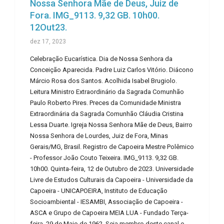
Nossa Senhora Mãe de Deus, Juiz de
Fora. IMG_9113. 9,32 GB. 10h00.
12Out23.
dez 17, 2023
Celebração Eucarística. Dia de Nossa Senhora da
Conceição Aparecida. Padre Luiz Carlos Vitório. Diácono
Márcio Rosa dos Santos. Acolhida Isabel Brugiolo.
Leitura Ministro Extraordinário da Sagrada Comunhão
Paulo Roberto Pires. Preces da Comunidade Ministra
Extraordinária da Sagrada Comunhão Cláudia Cristina
Lessa Duarte. Igreja Nossa Senhora Mãe de Deus, Bairro
Nossa Senhora de Lourdes, Juiz de Fora, Minas
Gerais/MG, Brasil. Registro de Capoeira Mestre Polêmico
- Professor João Couto Teixeira. IMG_9113. 9,32 GB.
10h00. Quinta-feira, 12 de Outubro de 2023. Universidade
Livre de Estudos Culturais da Capoeira - Universidade da
Capoeira - UNICAPOEIRA, Instituto de Educação
Socioambiental - IESAMBI, Associação de Capoeira -
ASCA e Grupo de Capoeira MEIA LUA - Fundado Terça-
feira, 29 de Maio de 1962. Seja membro deste canal e