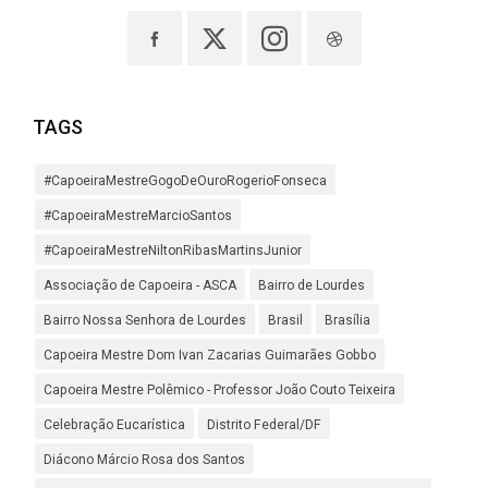
TAGS
#CapoeiraMestreGogoDeOuroRogerioFonseca
#CapoeiraMestreMarcioSantos
#CapoeiraMestreNiltonRibasMartinsJunior
Associação de Capoeira - ASCA
Bairro de Lourdes
Bairro Nossa Senhora de Lourdes
Brasil
Brasília
Capoeira Mestre Dom Ivan Zacarias Guimarães Gobbo
Capoeira Mestre Polêmico - Professor João Couto Teixeira
Celebração Eucarística
Distrito Federal/DF
Diácono Márcio Rosa dos Santos