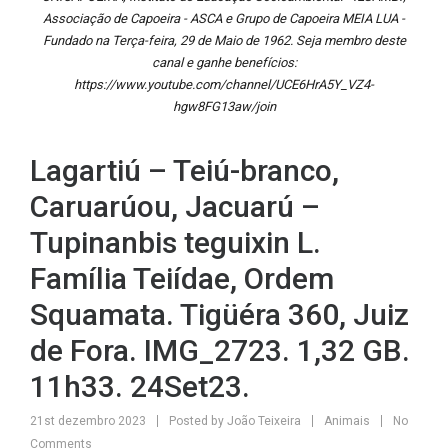
Associação de Capoeira - ASCA e Grupo de Capoeira MEIA LUA -
Fundado na Terça-feira, 29 de Maio de 1962. Seja membro deste
canal e ganhe benefícios:
https://www.youtube.com/channel/UCE6HrA5Y_VZ4-
hgw8FG13aw/join
Lagartiú – Teiú-branco,
Caruarúou, Jacuarú –
Tupinanbis teguixin L.
Família Teiídae, Ordem
Squamata. Tigüéra 360, Juiz
de Fora. IMG_2723. 1,32 GB.
11h33. 24Set23.
21st dezembro 2023
Posted by
João Teixeira
Animais
No
Comments