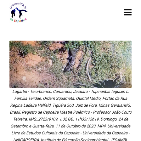
Lagartiú - Teiú-branco, Caruarúou, Jacuarú - Tupinanbis teguixin L.
Família Teiídae, Ordem Squamata. Quintal Médio, Portão da Rua
Regina Ladeira Halfeld, Tigüéra 360, Juiz de Fora, Minas Gerais/MG,
Brasil. Registro de Capoeira Mestre Polêmico - Professor João Couto
Teixeira. IMG_2723/9109. 1,32 GB. 11h33/13h19. Domingo, 24 de
Setembro e Quarta-feira, 11 de Outubro de 2023. MP4. Universidade
Livre de Estudos Culturais da Capoeira - Universidade da Capoeira -
UNICAPOEIRA, Instituto de Educação Socioambiental - IESAMBI,