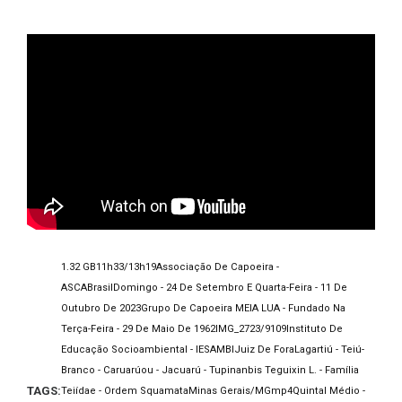
1.32 GB
11h33/13h19
Associação De Capoeira -
ASCA
Brasil
Domingo - 24 De Setembro E Quarta-Feira - 11 De
Outubro De 2023
Grupo De Capoeira MEIA LUA - Fundado Na
Terça-Feira - 29 De Maio De 1962
IMG_2723/9109
Instituto De
Educação Socioambiental - IESAMBI
Juiz De Fora
Lagartiú - Teiú-
Branco - Caruarúou - Jacuarú - Tupinanbis Teguixin L. - Família
TAGS:
Teiídae - Ordem Squamata
Minas Gerais/MG
Mp4
Quintal Médio -