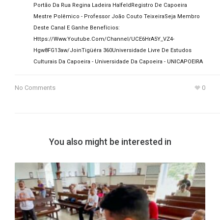
Portão Da Rua Regina Ladeira Halfeld
Registro De Capoeira
Mestre Polêmico - Professor João Couto Teixeira
Seja Membro
Deste Canal E Ganhe Benefícios:
Https://www.youtube.com/channel/UCE6HrA5Y_VZ4-
Hgw8FG13aw/join
Tigüéra 360
Universidade Livre De Estudos
Culturais Da Capoeira - Universidade Da Capoeira - UNICAPOEIRA
No Comments
0
You also might be interested in