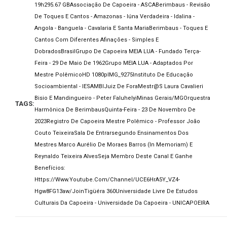
19h29
5.67 GB
Associação De Capoeira - ASCA
Berimbaus - Revisão
De Toques E Cantos - Amazonas - Iúna Verdadeira - Idalina -
Angola - Banguela - Cavalaria E Santa Maria
Berimbaus - Toques E
Cantos Com Diferentes Afinações - Simples E
Dobrados
Brasil
Grupo De Capoeira MEIA LUA - Fundado Terça-
Feira - 29 De Maio De 1962
Grupo MEIA LUA - Adaptados Por
Mestre Polêmico
HD 1080p
IMG_9275
Instituto De Educação
Socioambiental - IESAMBI
Juiz De Fora
Mestr@s Laura Cavalieri
Bisio E Mandingueiro - Peter Faluhelyi
Minas Gerais/MG
Orquestra
TAGS:
Harmônica De Berimbaus
Quinta-Feira - 23 De Novembro De
2023
Registro De Capoeira Mestre Polêmico - Professor João
Couto Teixeira
Sala De Entrar
Segundo Ensinamentos Dos
Mestres Marco Aurélio De Moraes Barros (in Memoriam) E
Reynaldo Teixeira Alves
Seja Membro Deste Canal E Ganhe
Benefícios:
Https://www.youtube.com/channel/UCE6HrA5Y_VZ4-
Hgw8FG13aw/join
Tigüéra 360
Universidade Livre De Estudos
Culturais Da Capoeira - Universidade Da Capoeira - UNICAPOEIRA