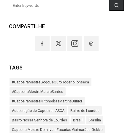
COMPARTILHE
TAGS
#CapoeiraMestreGogoDeOuroRogerioFonseca
#CapoeiraMestreMarcioSantos
#CapoeiraMestreNiltonRibasMartinsJunior
Associação de Capoeira - ASCA
Bairro de Lourdes
Bairro Nossa Senhora de Lourdes
Brasil
Brasília
Capoeira Mestre Dom Ivan Zacarias Guimarães Gobbo