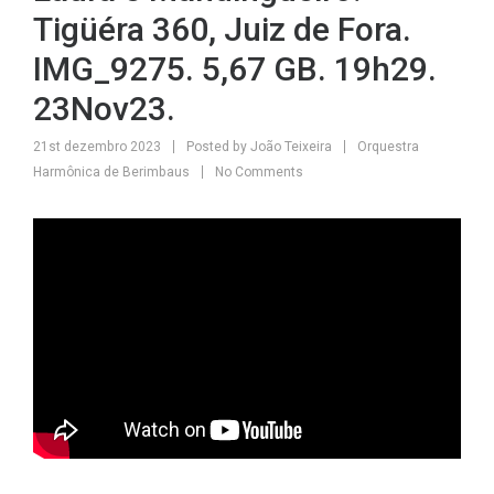
Tigüéra 360, Juiz de Fora.
IMG_9275. 5,67 GB. 19h29.
23Nov23.
21st dezembro 2023
Posted by
João Teixeira
Orquestra
Harmônica de Berimbaus
No Comments