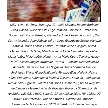
MEIA LUA - 62 Anos. Mestr@s Jô - João Mendes Batista Barbosa
Filho, Sabão - João Batista Lage Barbosa, Polêmico - Professor
Doutor João Couto Teixeira, Alexandre José Ribeiro de Amorim, Can
Can - Alexandre Juan Rabelo, Kiko - Jorge Ricardo de Souza, História
- Antônio Carlos Lemos Ferreira, Jóvirson José Milagres, Coroa -
Mauro Delfino da Silva, Mandingueiro - Peter Faluhelyi, Lua Bella -
Maria Isabel MelottiXible, Neném - Ana Maria Couto Teixeira, Águia -
David Teixeira Irsigler, Avatar de Gravatá - Giovanni Diomedson de
Andrade, Jefferson Gomes Nogueira, Aluna Formada Mônica
Rodrigues Vieira, Aluno Praticante Abrahao Elias Hallack Neto e
Aluna Praticante Laura Maria Moraes Teixeira. Sede do Condomínio
Residencial Tigüéra, Juiz de Fora, Minas Gerais/MG, Brasil. Registro
de Capoeira Mestre Avatar de Gravatá - Giovanni Diomedson de
Andrade. 1,53 GB. 16h00. Sábado, 27 de Abril de 2024. HD 1080p. QT
Movie. Universidade Livre de Estudos Culturais da Capoeira -
Universidade da Capoeira - UNICAPOEIRA, Instituto de Educação