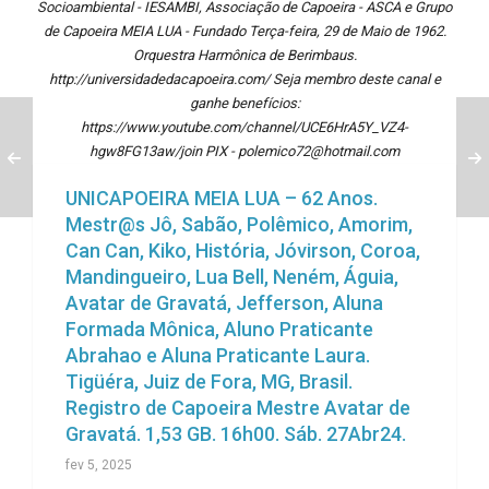
Socioambiental - IESAMBI, Associação de Capoeira - ASCA e Grupo
de Capoeira MEIA LUA - Fundado Terça-feira, 29 de Maio de 1962.
Orquestra Harmônica de Berimbaus.
http://universidadedacapoeira.com/ Seja membro deste canal e
ganhe benefícios:
https://www.youtube.com/channel/UCE6HrA5Y_VZ4-
hgw8FG13aw/join PIX - polemico72@hotmail.com
UNICAPOEIRA MEIA LUA – 62 Anos.
Mestr@s Jô, Sabão, Polêmico, Amorim,
Can Can, Kiko, História, Jóvirson, Coroa,
Mandingueiro, Lua Bell, Neném, Águia,
Avatar de Gravatá, Jefferson, Aluna
Formada Mônica, Aluno Praticante
Abrahao e Aluna Praticante Laura.
Tigüéra, Juiz de Fora, MG, Brasil.
Registro de Capoeira Mestre Avatar de
Gravatá. 1,53 GB. 16h00. Sáb. 27Abr24.
fev 5, 2025