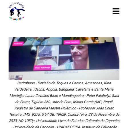
Berimbaus - Revisão de Toques e Cantos. Amazonas, Iúna
Verdadeira, Idalina, Angola, Banguela, Cavalaria e Santa Maria.
Mestr@s Laura Cavalieri Bisio e Mandingueiro - Peter Faluhelyi. Sala
de Entrar, Tigüéra 360, Juiz de Fora, Minas Gerais/MG, Brasil.
Registro de Capoeira Mestre Polêmico - Professor João Couto
Teixeira. IMG_9275. 5,67 GB. 19h29. Quinta-feira, 23 de Novembro de
2023. HD 1080p. Universidade Livre de Estudos Culturais da Capoeira
- Universidade da Capoeira - UNICAPOEIRA, Instituto de Educação