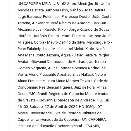
UNICAPOEIRA MEIA LUA - 62 Anos. Mestr@s Jô - João
Mendes Batista Barbosa Filho, Sabão - João Batista
Lage Barbosa, Polêmico - Professor Doutor João Couto
Teixeira, Alexandre José Ribeiro de Amorim, Can Can -
Alexandre Juan Rabelo, Kiko - Jorge Ricardo de Souza,
História - Antônio Carlos Lemos Ferreira, Jóvirson José
Milagres, Coroa - Mauro Delfino da Silva, Mandingueiro -
Peter Faluhelyi, Lua - Maria Isabel MelottiXible, Neném -
Ana Maria Couto Teixeira, Águia - David Teixeira Irsigler,
Avatar - Giovanni Diomedson de Andrade, Jefferson
Gomes Nogueira, Aluna Formada Mônica Rodrigues
Vieira, Aluno Praticante Abrahao Elias Hallack Neto e
Aluna Praticante Laura Maria Moraes Teixeira. Sede do
Condomínio Residencial Tigüéra, Juiz de Fora, Minas
Gerais/MG, Brasil. Registro de Capoeira Mestre Avatar
de Gravatá - Giovanni Diomedson de Andrade. 1,53 GB.
16h00. Sábado, 27 de Abril de 2024. HD 1080p. QT
Movie. Universidade Livre de Estudos Culturais da
Capoeira - Universidade da Capoeira - UNICAPOEIRA,
Instituto de Educação Socioambiental - IESAMBI,