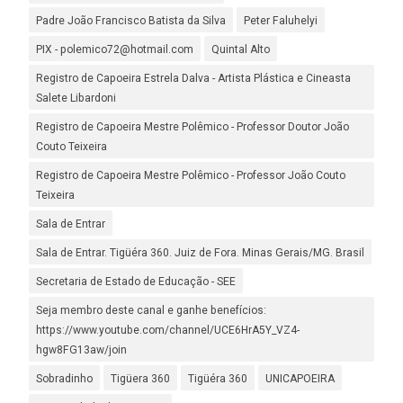
Padre João Francisco Batista da Silva
Peter Faluhelyi
PIX - polemico72@hotmail.com
Quintal Alto
Registro de Capoeira Estrela Dalva - Artista Plástica e Cineasta
Salete Libardoni
Registro de Capoeira Mestre Polêmico - Professor Doutor João
Couto Teixeira
Registro de Capoeira Mestre Polêmico - Professor João Couto
Teixeira
Sala de Entrar
Sala de Entrar. Tigüéra 360. Juiz de Fora. Minas Gerais/MG. Brasil
Secretaria de Estado de Educação - SEE
Seja membro deste canal e ganhe benefícios:
https://www.youtube.com/channel/UCE6HrA5Y_VZ4-
hgw8FG13aw/join
Sobradinho
Tigüera 360
Tigüéra 360
UNICAPOEIRA