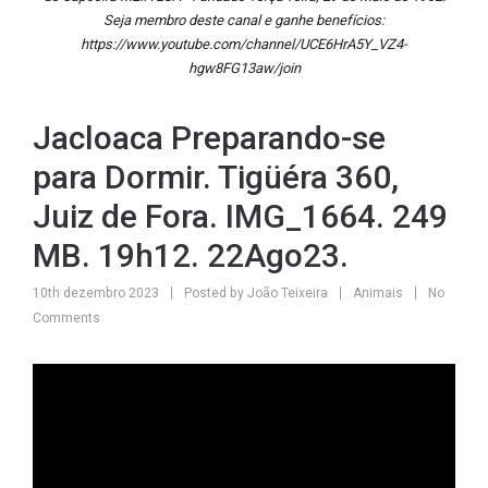
Seja membro deste canal e ganhe benefícios:
https://www.youtube.com/channel/UCE6HrA5Y_VZ4-
hgw8FG13aw/join
Jacloaca Preparando-se
para Dormir. Tigüéra 360,
Juiz de Fora. IMG_1664. 249
MB. 19h12. 22Ago23.
10th dezembro 2023
Posted by
João Teixeira
Animais
No
Comments