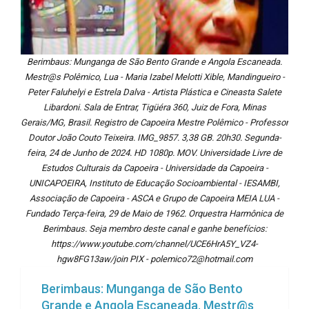
Berimbaus: Munganga de São Bento Grande e Angola Escaneada.
Mestr@s Polêmico, Lua - Maria Izabel Melotti Xible, Mandingueiro -
Peter Faluhelyi e Estrela Dalva - Artista Plástica e Cineasta Salete
Libardoni. Sala de Entrar, Tigüéra 360, Juiz de Fora, Minas
Gerais/MG, Brasil. Registro de Capoeira Mestre Polêmico - Professor
Doutor João Couto Teixeira. IMG_9857. 3,38 GB. 20h30. Segunda-
feira, 24 de Junho de 2024. HD 1080p. MOV. Universidade Livre de
Estudos Culturais da Capoeira - Universidade da Capoeira -
UNICAPOEIRA, Instituto de Educação Socioambiental - IESAMBI,
Associação de Capoeira - ASCA e Grupo de Capoeira MEIA LUA -
Fundado Terça-feira, 29 de Maio de 1962. Orquestra Harmônica de
Berimbaus. Seja membro deste canal e ganhe benefícios:
https://www.youtube.com/channel/UCE6HrA5Y_VZ4-
hgw8FG13aw/join PIX - polemico72@hotmail.com
Berimbaus: Munganga de São Bento
Grande e Angola Escaneada. Mestr@s