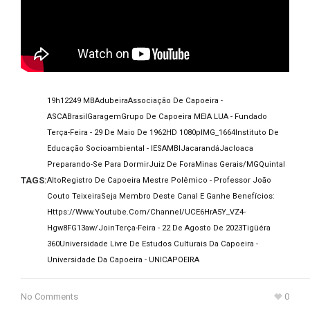
19h12
249 MB
Adubeira
Associação De Capoeira -
ASCA
Brasil
Garagem
Grupo De Capoeira MEIA LUA - Fundado
Terça-Feira - 29 De Maio De 1962
HD 1080p
IMG_1664
Instituto De
Educação Socioambiental - IESAMBI
Jacarandá
Jacloaca
Preparando-Se Para Dormir
Juiz De Fora
Minas Gerais/MG
Quintal
TAGS:
Alto
Registro De Capoeira Mestre Polêmico - Professor João
Couto Teixeira
Seja Membro Deste Canal E Ganhe Benefícios:
Https://www.youtube.com/channel/UCE6HrA5Y_VZ4-
Hgw8FG13aw/join
Terça-Feira - 22 De Agosto De 2023
Tigüéra
360
Universidade Livre De Estudos Culturais Da Capoeira -
Universidade Da Capoeira - UNICAPOEIRA
No Comments
0