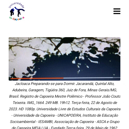
Jacloaca Preparando-se para Dormir. Jacarandá, Quintal Alto,
Adubeira, Garagem, Tigüéra 360, Juiz de Fora, Minas Gerais/MG,
Brasil. Registro de Capoeira Mestre Polêmico - Professor João Couto
Teixeira. IMG_1664. 249 MB. 19h12. Terça-feira, 22 de Agosto de
2023. HD 1080p. Universidade Livre de Estudos Culturais da Capoeira
- Universidade da Capoeira - UNICAPOEIRA, Instituto de Educação
Socioambiental - IESAMBI, Associação de Capoeira - ASCA e Grupo
de Capoeira MEIA LUA - Fundado Terça-feira, 29 de Maio de 1962.