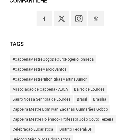
COMPARTILHE
TAGS
#CapoeiraMestreGogoDeOuroRogerioFonseca
#CapoeiraMestreMarcioSantos
#CapoeiraMestreNiltonRibasMartinsJunior
Associação de Capoeira - ASCA
Bairro de Lourdes
Bairro Nossa Senhora de Lourdes
Brasil
Brasília
Capoeira Mestre Dom Ivan Zacarias Guimarães Gobbo
Capoeira Mestre Polêmico - Professor João Couto Teixeira
Celebração Eucarística
Distrito Federal/DF
Diácono Márcio Rosa dos Santos