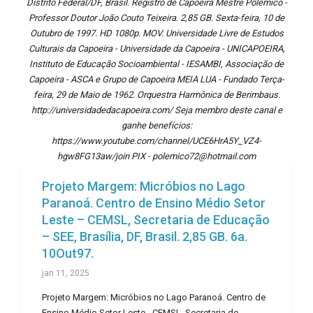
Distrito Federal/DF, Brasil. Registro de Capoeira Mestre Polêmico -
Professor Doutor João Couto Teixeira. 2,85 GB. Sexta-feira, 10 de
Outubro de 1997. HD 1080p. MOV. Universidade Livre de Estudos
Culturais da Capoeira - Universidade da Capoeira - UNICAPOEIRA,
Instituto de Educação Socioambiental - IESAMBI, Associação de
Capoeira - ASCA e Grupo de Capoeira MEIA LUA - Fundado Terça-
feira, 29 de Maio de 1962. Orquestra Harmônica de Berimbaus.
http://universidadedacapoeira.com/ Seja membro deste canal e
ganhe benefícios:
https://www.youtube.com/channel/UCE6HrA5Y_VZ4-
hgw8FG13aw/join PIX - polemico72@hotmail.com
Projeto Margem: Micróbios no Lago
Paranoá. Centro de Ensino Médio Setor
Leste – CEMSL, Secretaria de Educação
– SEE, Brasília, DF, Brasil. 2,85 GB. 6a.
10Out97.
jan 11, 2025
Projeto Margem: Micróbios no Lago Paranoá. Centro de
Ensino Médio Setor Leste - CEMSL, Secretaria de