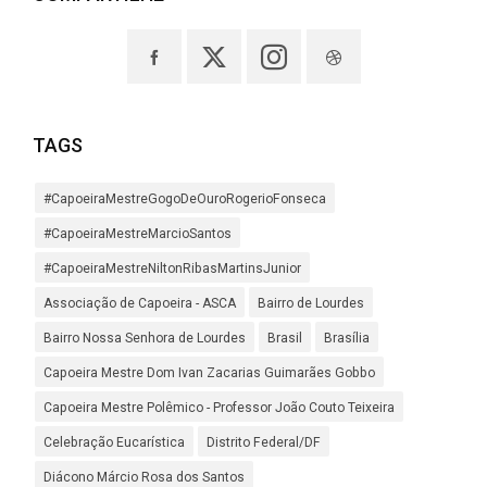
TAGS
#CapoeiraMestreGogoDeOuroRogerioFonseca
#CapoeiraMestreMarcioSantos
#CapoeiraMestreNiltonRibasMartinsJunior
Associação de Capoeira - ASCA
Bairro de Lourdes
Bairro Nossa Senhora de Lourdes
Brasil
Brasília
Capoeira Mestre Dom Ivan Zacarias Guimarães Gobbo
Capoeira Mestre Polêmico - Professor João Couto Teixeira
Celebração Eucarística
Distrito Federal/DF
Diácono Márcio Rosa dos Santos