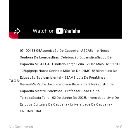
07h00
4.38 GB
Associação De Capoeira - ASCA
Bairro Nossa
Senhora De Lourdes
Brasil
Celebração Eucarística
Grupo De
Capoeira MEIA LUA - Fundado Terça-Feira - 29 De Maio De 1962
HD
1080p
Igreja Nossa Senhora Mãe De Deus
IMG_8575
Instituto De
Educação Socioambiental - IESAMBI
Juiz De Fora
Minas
TAGS:
Gerais/MG
Padre João Francisco Batista Da Silva
Registro De
Capoeira Mestre Polêmico - Professor João Couto
Teixeira
Sexta-Feira - 02 De Junho De 2023
Universidade Livre De
Estudos Culturais Da Capoeira - Universidade Da Capoeira -
UNICAPOEIRA
No Comments
0