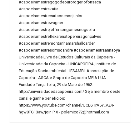
#capoeiramestregogodeourorogeriofonseca
#capoeiramestrakatia
#capoeiramestrecartaonesonjunior
#capoeiramestrewagner
#capoeiramestrejeffersongomesnogueira
#capoeiramestreflexarenatopereiragonçalves
#capoeiramestremontanhamarshallcarder
#capoeiramestresorrisoandre #capoeiramestraannaoya
Universidade Livre de Estudos Culturais da Capoeira -
Universidade da Capoeira - UNICAPOEIRA, Instituto de
Educação Socioambiental - IESAMBI, Associação de
Capoeira - ASCA e Grupo de Capoeira MEIA LUA -
Fundado Terça-feira, 29 de Maio de 1962.
http://universidadedacapoeira.com/ Seja membro deste
canal e ganhe benefícios:
https://www.youtube.com/channel/UCE6HrA5Y_VZ4-
hgw8FG13aw/join PIX - polemico72@hotmail.com