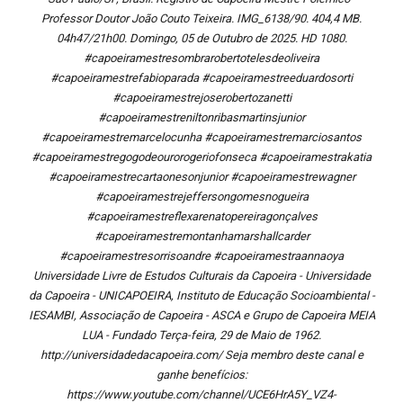
Professor Doutor João Couto Teixeira. IMG_6138/90. 404,4 MB.
04h47/21h00. Domingo, 05 de Outubro de 2025. HD 1080.
#capoeiramestresombrarobertotelesdeoliveira
#capoeiramestrefabioparada #capoeiramestreeduardosorti
#capoeiramestrejoserobertozanetti
#capoeiramestreniltonribasmartinsjunior
#capoeiramestremarcelocunha #capoeiramestremarciosantos
#capoeiramestregogodeourorogeriofonseca #capoeiramestrakatia
#capoeiramestrecartaonesonjunior #capoeiramestrewagner
#capoeiramestrejeffersongomesnogueira
#capoeiramestreflexarenatopereiragonçalves
#capoeiramestremontanhamarshallcarder
#capoeiramestresorrisoandre #capoeiramestraannaoya
Universidade Livre de Estudos Culturais da Capoeira - Universidade
da Capoeira - UNICAPOEIRA, Instituto de Educação Socioambiental -
IESAMBI, Associação de Capoeira - ASCA e Grupo de Capoeira MEIA
LUA - Fundado Terça-feira, 29 de Maio de 1962.
http://universidadedacapoeira.com/ Seja membro deste canal e
ganhe benefícios:
https://www.youtube.com/channel/UCE6HrA5Y_VZ4-