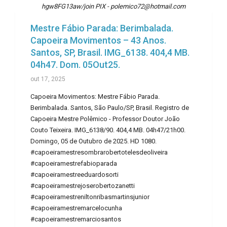
hgw8FG13aw/join PIX - polemico72@hotmail.com
Mestre Fábio Parada: Berimbalada.
Capoeira Movimentos – 43 Anos.
Santos, SP, Brasil. IMG_6138. 404,4 MB.
04h47. Dom. 05Out25.
out 17, 2025
Capoeira Movimentos: Mestre Fábio Parada.
Berimbalada. Santos, São Paulo/SP, Brasil. Registro de
Capoeira Mestre Polêmico - Professor Doutor João
Couto Teixeira. IMG_6138/90. 404,4 MB. 04h47/21h00.
Domingo, 05 de Outubro de 2025. HD 1080.
#capoeiramestresombrarobertotelesdeoliveira
#capoeiramestrefabioparada
#capoeiramestreeduardosorti
#capoeiramestrejoserobertozanetti
#capoeiramestreniltonribasmartinsjunior
#capoeiramestremarcelocunha
#capoeiramestremarciosantos