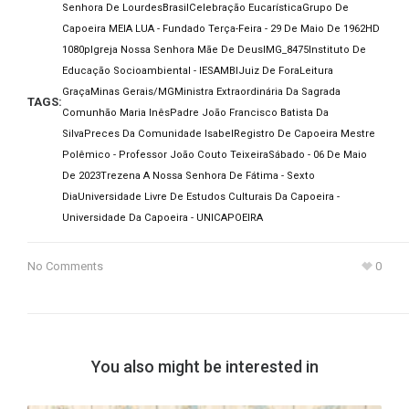
Senhora De Lourdes
Brasil
Celebração Eucarística
Grupo De
Capoeira MEIA LUA - Fundado Terça-Feira - 29 De Maio De 1962
HD
1080p
Igreja Nossa Senhora Mãe De Deus
IMG_8475
Instituto De
Educação Socioambiental - IESAMBI
Juiz De Fora
Leitura
Graça
Minas Gerais/MG
Ministra Extraordinária Da Sagrada
TAGS:
Comunhão Maria Inês
Padre João Francisco Batista Da
Silva
Preces Da Comunidade Isabel
Registro De Capoeira Mestre
Polêmico - Professor João Couto Teixeira
Sábado - 06 De Maio
De 2023
Trezena A Nossa Senhora De Fátima - Sexto
Dia
Universidade Livre De Estudos Culturais Da Capoeira -
Universidade Da Capoeira - UNICAPOEIRA
No Comments
0
You also might be interested in