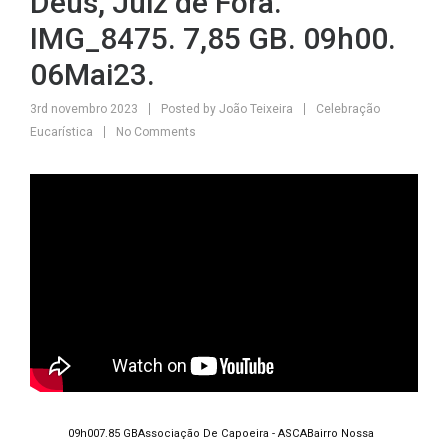
Deus, Juiz de Fora.
IMG_8475. 7,85 GB. 09h00.
06Mai23.
3rd novembro 2023
Posted by
João Teixeira
Celebração
Eucarística
No Comments
09h00
7.85 GB
Associação De Capoeira - ASCA
Bairro Nossa