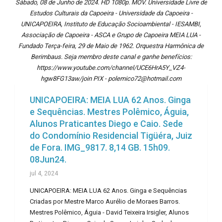
Sábado, 08 de Junho de 2024. HD 1080p. MOV. Universidade Livre de
Estudos Culturais da Capoeira - Universidade da Capoeira -
UNICAPOEIRA, Instituto de Educação Socioambiental - IESAMBI,
Associação de Capoeira - ASCA e Grupo de Capoeira MEIA LUA -
Fundado Terça-feira, 29 de Maio de 1962. Orquestra Harmônica de
Berimbaus. Seja membro deste canal e ganhe benefícios:
https://www.youtube.com/channel/UCE6HrA5Y_VZ4-
hgw8FG13aw/join PIX - polemico72@hotmail.com
UNICAPOEIRA: MEIA LUA 62 Anos. Ginga
e Sequências. Mestres Polêmico, Águia,
Alunos Praticantes Diego e Caio. Sede
do Condomínio Residencial Tigüéra, Juiz
de Fora. IMG_9817. 8,14 GB. 15h09.
08Jun24.
jul 4, 2024
UNICAPOEIRA: MEIA LUA 62 Anos. Ginga e Sequências
Criadas por Mestre Marco Aurélio de Moraes Barros.
Mestres Polêmico, Águia - David Teixeira Irsigler, Alunos