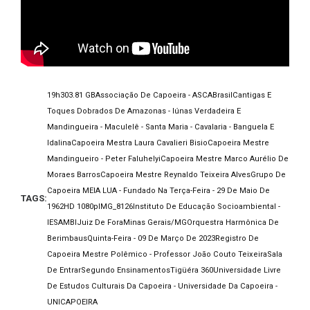
19h30
3.81 GB
Associação De Capoeira - ASCA
Brasil
Cantigas E
Toques Dobrados De Amazonas - Iúnas Verdadeira E
Mandingueira - Maculelê - Santa Maria - Cavalaria - Banguela E
Idalina
Capoeira Mestra Laura Cavalieri Bisio
Capoeira Mestre
Mandingueiro - Peter Faluhelyi
Capoeira Mestre Marco Aurélio De
Moraes Barros
Capoeira Mestre Reynaldo Teixeira Alves
Grupo De
Capoeira MEIA LUA - Fundado Na Terça-Feira - 29 De Maio De
TAGS:
1962
HD 1080p
IMG_8126
Instituto De Educação Socioambiental -
IESAMBI
Juiz De Fora
Minas Gerais/MG
Orquestra Harmônica De
Berimbaus
Quinta-Feira - 09 De Março De 2023
Registro De
Capoeira Mestre Polêmico - Professor João Couto Teixeira
Sala
De Entrar
Segundo Ensinamentos
Tigüéra 360
Universidade Livre
De Estudos Culturais Da Capoeira - Universidade Da Capoeira -
UNICAPOEIRA