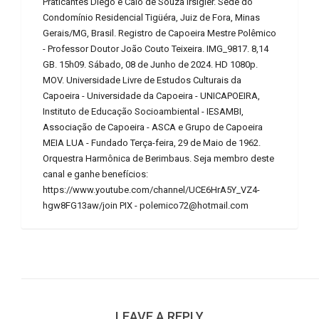
Praticantes Diego e Caio de Souza Irsigler. Sede do
Condomínio Residencial Tigüéra, Juiz de Fora, Minas
Gerais/MG, Brasil. Registro de Capoeira Mestre Polêmico
- Professor Doutor João Couto Teixeira. IMG_9817. 8,14
GB. 15h09. Sábado, 08 de Junho de 2024. HD 1080p.
MOV. Universidade Livre de Estudos Culturais da
Capoeira - Universidade da Capoeira - UNICAPOEIRA,
Instituto de Educação Socioambiental - IESAMBI,
Associação de Capoeira - ASCA e Grupo de Capoeira
MEIA LUA - Fundado Terça-feira, 29 de Maio de 1962.
Orquestra Harmônica de Berimbaus. Seja membro deste
canal e ganhe benefícios:
https://www.youtube.com/channel/UCE6HrA5Y_VZ4-
hgw8FG13aw/join PIX - polemico72@hotmail.com
LEAVE A REPLY