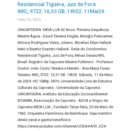
Residencial Tigüéra, Juiz de Fora.
IMG_9722. 16,53 GB. 14h52. 11Mai24.
maio 16, 2024
UNICAPOEIRA: MEIA LUA 62 Anos. Primeira Sequência.
Mestre Águia - David Teixeira Irsigler, Alun@s Praticantes
Mônica Rodrigues Vieira, Juliano, Abrahao Elias Hallack
Neto e Beatriz Evaristo Hallack. Sede do Condomínio
Residencial Tigüéra, Juiz de Fora, Minas Gerais/MG,
Brasil. Registro de Capoeira Mestre Polêmico - Professor
Doutor João Couto Teixeira e Neném - Ana Maria Couto
Teixeira. IMG_9722. 13,51 GB. 14h52. Sábado, 11 de Maio
de 2024. HD 1080p. MOV. Universidade Livre de Estudos
Culturais da Capoeira - Universidade da Capoeira -
UNICAPOEIRA, Instituto de Educação Socioambiental -
IESAMBI, Associação de Capoeira - ASCA e Grupo de
Capoeira MEIA LUA - Fundado Terça-feira, 29 de Maio de
1962. Orquestra Harmônica de Berimbaus. Seja membro
deste canal e ganhe benefícios:
https://www.youtube.com/channel/UCE6HrA5Y_VZ4-