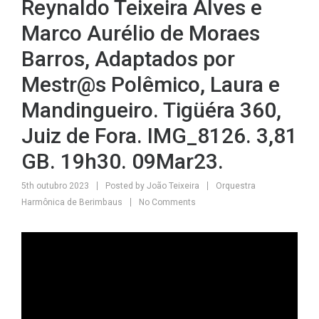
Reynaldo Teixeira Alves e
Marco Aurélio de Moraes
Barros, Adaptados por
Mestr@s Polêmico, Laura e
Mandingueiro. Tigüéra 360,
Juiz de Fora. IMG_8126. 3,81
GB. 19h30. 09Mar23.
5th outubro 2023
Posted by
João Teixeira
Orquestra
Harmônica de Berimbaus
No Comments