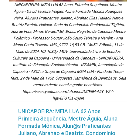
UNICAPOEIRA: MEIA LUA 62 Anos. Primeira Sequência. Mestre
Águia - David Teixeira Irsigler, Aluna Formada Mônica Rodrigues
Vieira, Alun@s Praticantes Juliano, Abrahao Elias Hallack Neto e
Beatriz Evaristo Hallack. Sede do Condomínio Residencial Tigüéra,
Juiz de Fora, Minas Gerais/MG, Brasil. Registro de Capoeira Mestre
Polêmico - Professor Doutor João Couto Teixeira e Neném - Ana
Maria Couto Teixeira. IMG_9722. 16,53 GB. 14h52. Sábado, 11 de
Maio de 2024. HD 1080p. MOV. Universidade Livre de Estudos
Culturais da Capoeira - Universidade da Capoeira - UNICAPOEIRA,
Instituto de Educação Socioambiental - IESAMBI, Associação de
Capoeira - ASCA e Grupo de Capoeira MEIA LUA - Fundado Terça-
feira, 29 de Maio de 1962. Orquestra Harmônica de Berimbaus. Seja
membro deste canal e ganhe benefícios:
https://www.youtube.com/channel/UCE6HrA5Y_VZ4-
hgw8FG13aw/join
UNICAPOEIRA: MEIA LUA 62 Anos.
Primeira Sequência. Mestre Águia, Aluna
Formada Mônica, Alun@s Praticantes
Juliano, Abrahao e Beatriz. Condomínio