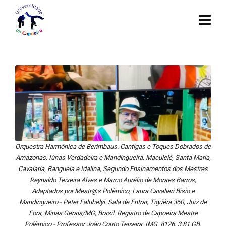
Orquestra Harmônica de Berimbaus. Cantigas e Toques Dobrados de
Amazonas, Iúnas Verdadeira e Mandingueira, Maculelê, Santa Maria,
Cavalaria, Banguela e Idalina, Segundo Ensinamentos dos Mestres
Reynaldo Teixeira Alves e Marco Aurélio de Moraes Barros,
Adaptados por Mestr@s Polêmico, Laura Cavalieri Bisio e
Mandingueiro - Peter Faluhelyi. Sala de Entrar, Tigüéra 360, Juiz de
Fora, Minas Gerais/MG, Brasil. Registro de Capoeira Mestre
Polêmico - Professor João Couto Teixeira. IMG_8126. 3,81 GB.