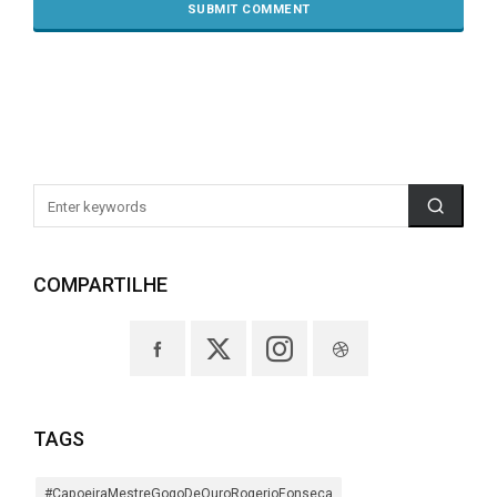
COMPARTILHE
TAGS
#CapoeiraMestreGogoDeOuroRogerioFonseca