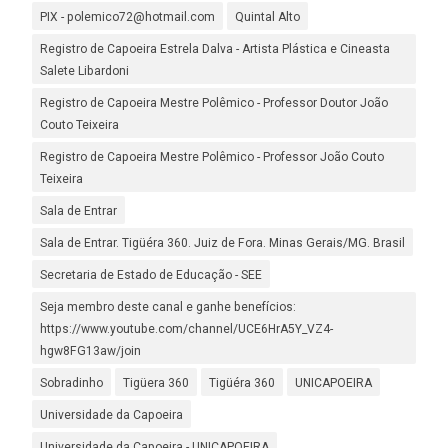
PIX - polemico72@hotmail.com
Quintal Alto
Registro de Capoeira Estrela Dalva - Artista Plástica e Cineasta
Salete Libardoni
Registro de Capoeira Mestre Polêmico - Professor Doutor João
Couto Teixeira
Registro de Capoeira Mestre Polêmico - Professor João Couto
Teixeira
Sala de Entrar
Sala de Entrar. Tigüéra 360. Juiz de Fora. Minas Gerais/MG. Brasil
Secretaria de Estado de Educação - SEE
Seja membro deste canal e ganhe benefícios:
https://www.youtube.com/channel/UCE6HrA5Y_VZ4-
hgw8FG13aw/join
Sobradinho
Tigüera 360
Tigüéra 360
UNICAPOEIRA
Universidade da Capoeira
Universidade da Capoeira - UNICAPOEIRA