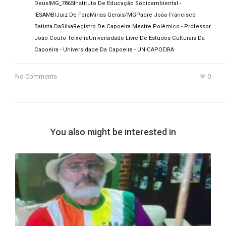
Deus
IMG_7865
Instituto De Educação Socioambiental -
IESAMBI
Juiz De Fora
Minas Gerais/MG
Padre João Francisco
Batista DaSilva
Registro De Capoeira Mestre Polêmico - Professor
João Couto Teixeira
Universidade Livre De Estudos Culturais Da
Capoeira - Universidade Da Capoeira - UNICAPOEIRA
No Comments
0
You also might be interested in