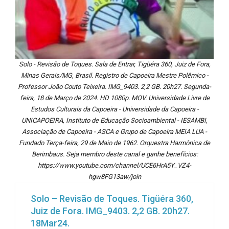
Solo - Revisão de Toques. Sala de Entrar, Tigüéra 360, Juiz de Fora,
Minas Gerais/MG, Brasil. Registro de Capoeira Mestre Polêmico -
Professor João Couto Teixeira. IMG_9403. 2,2 GB. 20h27. Segunda-
feira, 18 de Março de 2024. HD 1080p. MOV. Universidade Livre de
Estudos Culturais da Capoeira - Universidade da Capoeira -
UNICAPOEIRA, Instituto de Educação Socioambiental - IESAMBI,
Associação de Capoeira - ASCA e Grupo de Capoeira MEIA LUA -
Fundado Terça-feira, 29 de Maio de 1962. Orquestra Harmônica de
Berimbaus. Seja membro deste canal e ganhe benefícios:
https://www.youtube.com/channel/UCE6HrA5Y_VZ4-
hgw8FG13aw/join
Solo – Revisão de Toques. Tigüéra 360,
Juiz de Fora. IMG_9403. 2,2 GB. 20h27.
18Mar24.