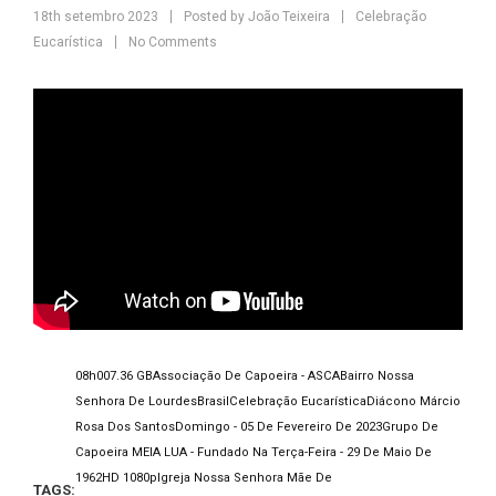
18th setembro 2023
Posted by
João Teixeira
Celebração
Eucarística
No Comments
08h00
7.36 GB
Associação De Capoeira - ASCA
Bairro Nossa
Senhora De Lourdes
Brasil
Celebração Eucarística
Diácono Márcio
Rosa Dos Santos
Domingo - 05 De Fevereiro De 2023
Grupo De
Capoeira MEIA LUA - Fundado Na Terça-Feira - 29 De Maio De
1962
HD 1080p
Igreja Nossa Senhora Mãe De
TAGS: