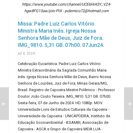
https://www.youtube.com/channel/UCE6HrA5Y_VZ4-
hgw8FG13aw/join PIX - polemico72@hotmail.com
Missa: Padre Luiz Carlos Vitório.
Ministra Maria Inês. Igreja Nossa
Senhora Mãe de Deus, Juiz de Fora.
IMG_9810. 5,31 GB. 07h00. 07Jun24.
jul 4, 2024
Celebração Eucarística: Padre Luiz Carlos Vitório.
Ministra Extraordinária da Sagrada Comunhão Maria
Inês. Igreja Nossa Senhora Mãe de Deus, Bairro Nossa
Senhora de Lourdes, Juiz de Fora, Minas Gerais/MG,
Brasil. Registro de Capoeira Mestre Polêmico - Professor
Doutor João Couto Teixeira. IMG_9810. 5,31 GB. 07h00.
Sexta-feira, 07 de Junho de 2024. HD 1080p. MOV.
Universidade Livre de Estudos Culturais da Capoeira -
Universidade da Capoeira - UNICAPOEIRA, Instituto de
Educação Socioambiental - IESAMBI, Associação de
Capoeira - ASCA e Grupo de Capoeira MEIA LUA -