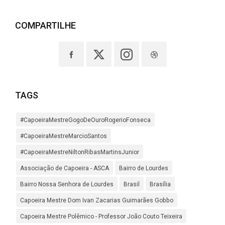
COMPARTILHE
TAGS
#CapoeiraMestreGogoDeOuroRogerioFonseca
#CapoeiraMestreMarcioSantos
#CapoeiraMestreNiltonRibasMartinsJunior
Associação de Capoeira - ASCA
Bairro de Lourdes
Bairro Nossa Senhora de Lourdes
Brasil
Brasília
Capoeira Mestre Dom Ivan Zacarias Guimarães Gobbo
Capoeira Mestre Polêmico - Professor João Couto Teixeira