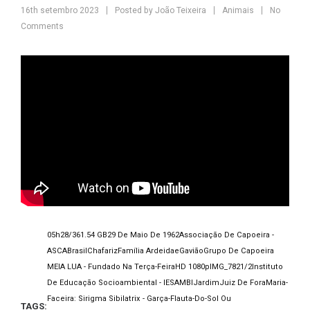
16th setembro 2023
Posted by
João Teixeira
Animais
No
Comments
05h28/36
1.54 GB
29 De Maio De 1962
Associação De Capoeira -
ASCA
Brasil
Chafariz
Família Ardeidae
Gavião
Grupo De Capoeira
MEIA LUA - Fundado Na Terça-Feira
HD 1080p
IMG_7821/2
Instituto
De Educação Socioambiental - IESAMBI
Jardim
Juiz De Fora
Maria-
Faceira: Sirigma Sibilatrix - Garça-Flauta-Do-Sol Ou
TAGS: