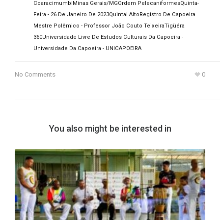
Coaracimumbi
Minas Gerais/MG
Ordem Pelecaniformes
Quinta-
Feira - 26 De Janeiro De 2023
Quintal Alto
Registro De Capoeira
Mestre Polêmico - Professor João Couto Teixeira
Tigüéra
360
Universidade Livre De Estudos Culturais Da Capoeira -
Universidade Da Capoeira - UNICAPOEIRA
No Comments
0
You also might be interested in