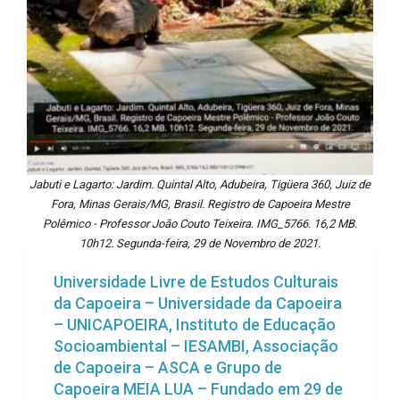
Jabuti e Lagarto: Jardim. Quintal Alto, Adubeira, Tigüera 360, Juiz de
Fora, Minas Gerais/MG, Brasil. Registro de Capoeira Mestre
Polêmico - Professor João Couto Teixeira. IMG_5766. 16,2 MB.
10h12. Segunda-feira, 29 de Novembro de 2021.
Universidade Livre de Estudos Culturais
da Capoeira – Universidade da Capoeira
– UNICAPOEIRA, Instituto de Educação
Socioambiental – IESAMBI, Associação
de Capoeira – ASCA e Grupo de
Capoeira MEIA LUA – Fundado em 29 de