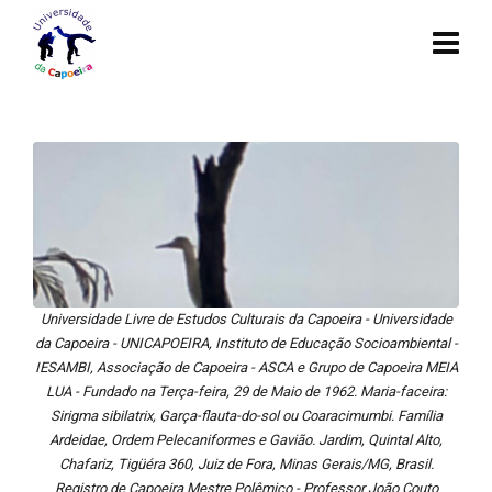
Universidade Livre de Estudos Culturais da Capoeira - Universidade
da Capoeira - UNICAPOEIRA, Instituto de Educação Socioambiental -
IESAMBI, Associação de Capoeira - ASCA e Grupo de Capoeira MEIA
LUA - Fundado na Terça-feira, 29 de Maio de 1962. Maria-faceira:
Sirigma sibilatrix, Garça-flauta-do-sol ou Coaracimumbi. Família
Ardeidae, Ordem Pelecaniformes e Gavião. Jardim, Quintal Alto,
Chafariz, Tigüéra 360, Juiz de Fora, Minas Gerais/MG, Brasil.
Registro de Capoeira Mestre Polêmico - Professor João Couto