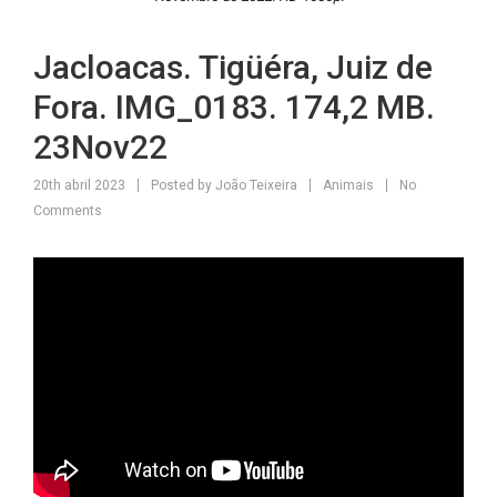
Jacloacas. Tigüéra, Juiz de
Fora. IMG_0183. 174,2 MB.
23Nov22
20th abril 2023
Posted by
João Teixeira
Animais
No
Comments