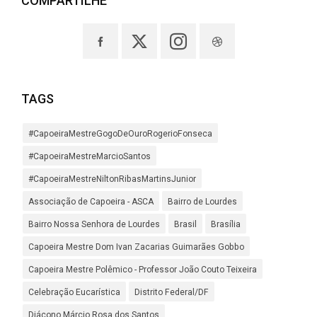
COMPARTILHE
TAGS
#CapoeiraMestreGogoDeOuroRogerioFonseca
#CapoeiraMestreMarcioSantos
#CapoeiraMestreNiltonRibasMartinsJunior
Associação de Capoeira - ASCA
Bairro de Lourdes
Bairro Nossa Senhora de Lourdes
Brasil
Brasília
Capoeira Mestre Dom Ivan Zacarias Guimarães Gobbo
Capoeira Mestre Polêmico - Professor João Couto Teixeira
Celebração Eucarística
Distrito Federal/DF
Diácono Márcio Rosa dos Santos