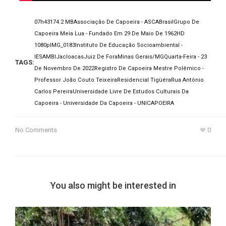
07h43
174.2 MB
Associação De Capoeira - ASCA
Brasil
Grupo De
Capoeira Meia Lua - Fundado Em 29 De Maio De 1962
HD
1080p
IMG_0183
Instituto De Educação Socioambiental -
IESAMBI
Jacloacas
Juiz De Fora
Minas Gerais/MG
Quarta-Feira - 23
TAGS:
De Novembro De 2022
Registro De Capoeira Mestre Polêmico -
Professor João Couto Teixeira
Residencial Tigüéra
Rua Antônio
Carlos Pereira
Universidade Livre De Estudos Culturais Da
Capoeira - Universidade Da Capoeira - UNICAPOEIRA
No Comments
0
You also might be interested in