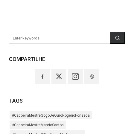
COMPARTILHE
TAGS
#CapoeiraMestreGogoDeOuroRogerioFonseca
#CapoeiraMestreMarcioSantos