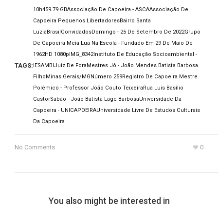
10h45
9.79 GB
Associação De Capoeira - ASCA
Associação De
Capoeira Pequenos Libertadores
Bairro Santa
Luzia
Brasil
Convidados
Domingo - 25 De Setembro De 2022
Grupo
De Capoeira Meia Lua Na Escola - Fundado Em 29 De Maio De
1962
HD 1080p
IMG_8342
Instituto De Educação Socioambiental -
TAGS:
IESAMBI
Juiz De Fora
Mestres Jô - João Mendes Batista Barbosa
Filho
Minas Gerais/MG
Número 259
Registro De Capoeira Mestre
Polêmico - Professor João Couto Teixeira
Rua Luis Basílio
Castor
Sabão - João Batista Lage Barbosa
Universidade Da
Capoeira - UNICAPOEIRA
Universidade Livre De Estudos Culturais
Da Capoeira
No Comments
0
You also might be interested in