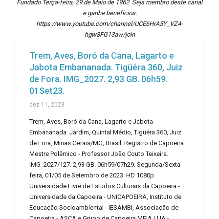
Fundado Terça-feira, 29 de Maio de 1962. Seja membro deste canal
e ganhe benefícios:
https://www.youtube.com/channel/UCE6HrA5Y_VZ4-
hgw8FG13aw/join
Trem, Aves, Boró da Cana, Lagarto e
Jabota Embananada. Tigüéra 360, Juiz
de Fora. IMG_2027. 2,93 GB. 06h59.
01Set23.
dez 11, 2023
Trem, Aves, Boró da Cana, Lagarto e Jabota
Embananada. Jardim, Quintal Médio, Tigüéra 360, Juiz
de Fora, Minas Gerais/MG, Brasil. Registro de Capoeira
Mestre Polêmico - Professor João Couto Teixeira.
IMG_2027/127. 2,93 GB. 06h59/07h29. Segunda/Sexta-
feira, 01/05 de Setembro de 2023. HD 1080p.
Universidade Livre de Estudos Culturais da Capoeira -
Universidade da Capoeira - UNICAPOEIRA, Instituto de
Educação Socioambiental - IESAMBI, Associação de
Capoeira - ASCA e Grupo de Capoeira MEIA LUA -