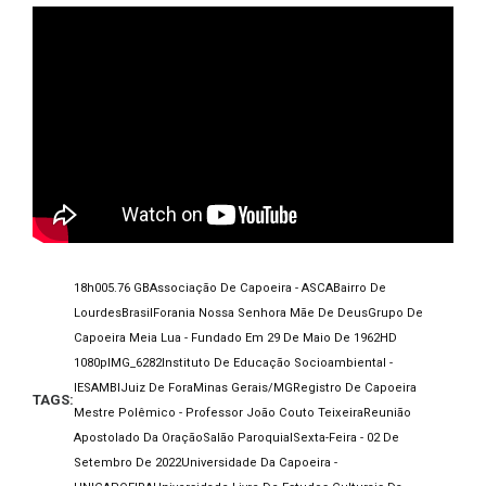
18h00
5.76 GB
Associação De Capoeira - ASCA
Bairro De
Lourdes
Brasil
Forania Nossa Senhora Mãe De Deus
Grupo De
Capoeira Meia Lua - Fundado Em 29 De Maio De 1962
HD
1080p
IMG_6282
Instituto De Educação Socioambiental -
IESAMBI
Juiz De Fora
Minas Gerais/MG
Registro De Capoeira
TAGS:
Mestre Polêmico - Professor João Couto Teixeira
Reunião
Apostolado Da Oração
Salão Paroquial
Sexta-Feira - 02 De
Setembro De 2022
Universidade Da Capoeira -