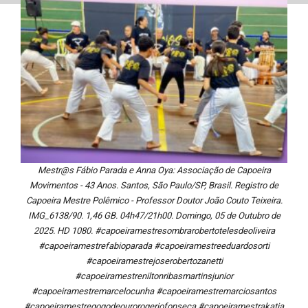
Mestr@s Fábio Parada e Anna Oya: Associação de Capoeira
Movimentos - 43 Anos. Santos, São Paulo/SP, Brasil. Registro de
Capoeira Mestre Polêmico - Professor Doutor João Couto Teixeira.
IMG_6138/90. 1,46 GB. 04h47/21h00. Domingo, 05 de Outubro de
2025. HD 1080. #capoeiramestresombrarobertotelesdeoliveira
#capoeiramestrefabioparada #capoeiramestreeduardosorti
#capoeiramestrejoserobertozanetti
#capoeiramestreniltonribasmartinsjunior
#capoeiramestremarcelocunha #capoeiramestremarciosantos
#capoeiramestregogodeourorogeriofonseca #capoeiramestrakatia