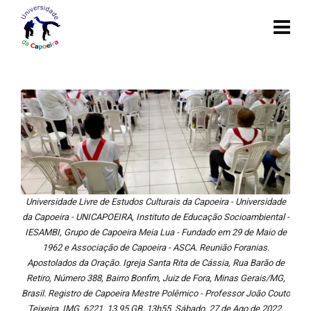
Universidade Livre de Estudos Culturais da Capoeira - Universidade
da Capoeira - UNICAPOEIRA, Instituto de Educação Socioambiental -
IESAMBI, Grupo de Capoeira Meia Lua - Fundado em 29 de Maio de
1962 e Associação de Capoeira - ASCA. Reunião Foranias.
Apostolados da Oração. Igreja Santa Rita de Cássia, Rua Barão de
Retiro, Número 388, Bairro Bonfim, Juiz de Fora, Minas Gerais/MG,
Brasil. Registro de Capoeira Mestre Polêmico - Professor João Couto
Teixeira. IMG_6221. 13,95 GB. 13h55. Sábado, 27 de Ago de 2022.