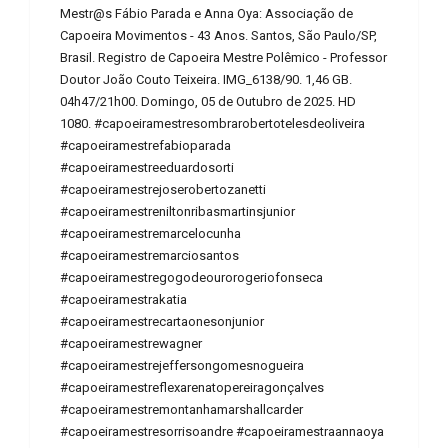
Mestr@s Fábio Parada e Anna Oya: Associação de
Capoeira Movimentos - 43 Anos. Santos, São Paulo/SP,
Brasil. Registro de Capoeira Mestre Polêmico - Professor
Doutor João Couto Teixeira. IMG_6138/90. 1,46 GB.
04h47/21h00. Domingo, 05 de Outubro de 2025. HD
1080. #capoeiramestresombrarobertotelesdeoliveira
#capoeiramestrefabioparada
#capoeiramestreeduardosorti
#capoeiramestrejoserobertozanetti
#capoeiramestreniltonribasmartinsjunior
#capoeiramestremarcelocunha
#capoeiramestremarciosantos
#capoeiramestregogodeourorogeriofonseca
#capoeiramestrakatia
#capoeiramestrecartaonesonjunior
#capoeiramestrewagner
#capoeiramestrejeffersongomesnogueira
#capoeiramestreflexarenatopereiragonçalves
#capoeiramestremontanhamarshallcarder
#capoeiramestresorrisoandre #capoeiramestraannaoya