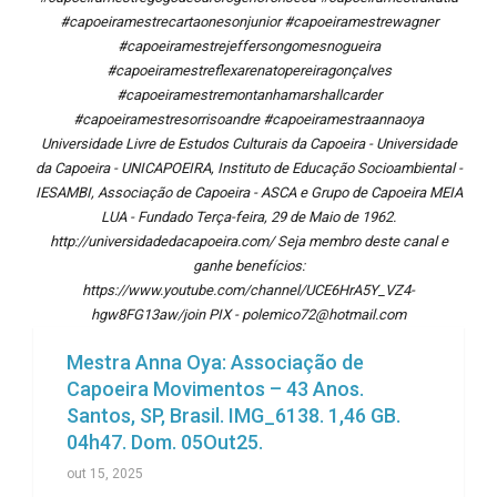
#capoeiramestrecartaonesonjunior #capoeiramestrewagner
#capoeiramestrejeffersongomesnogueira
#capoeiramestreflexarenatopereiragonçalves
#capoeiramestremontanhamarshallcarder
#capoeiramestresorrisoandre #capoeiramestraannaoya
Universidade Livre de Estudos Culturais da Capoeira - Universidade
da Capoeira - UNICAPOEIRA, Instituto de Educação Socioambiental -
IESAMBI, Associação de Capoeira - ASCA e Grupo de Capoeira MEIA
LUA - Fundado Terça-feira, 29 de Maio de 1962.
http://universidadedacapoeira.com/ Seja membro deste canal e
ganhe benefícios:
https://www.youtube.com/channel/UCE6HrA5Y_VZ4-
hgw8FG13aw/join PIX - polemico72@hotmail.com
Mestra Anna Oya: Associação de
Capoeira Movimentos – 43 Anos.
Santos, SP, Brasil. IMG_6138. 1,46 GB.
04h47. Dom. 05Out25.
out 15, 2025