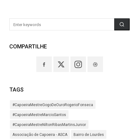
COMPARTILHE
TAGS
#CapoeiraMestreGogoDeOuroRogerioFonseca
#CapoeiraMestreMarcioSantos
#CapoeiraMestreNiltonRibasMartinsJunior
Associação de Capoeira - ASCA
Bairro de Lourdes