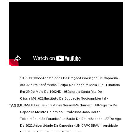
13.95 GB
13h55
Apostolados Da Oração
Associação De Capoeira -
ASCA
Bairro Bonfim
Brasil
Grupo De Capoeira Meia Lua - Fundado
Em 29 De Maio De 1962
HD 1080p
Igreja Santa Rita De
Cássia
IMG_6221
Instituto De Educação Socioambiental -
TAGS:
IESAMBI
Juiz De Fora
Minas Gerais/MG
Número 388
Registro De
Capoeira Mestre Polêmico - Professor João Couto
Teixeira
Reunião Foranias
Rua Barão De Retiro
Sábado - 27 De Ago
De 2022
Universidade Da Capoeira - UNICAPOEIRA
Universidade